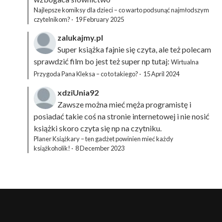
Najlepsze komiksy dla dzieci – co warto podsunąć najmłodszym
czytelnikom?
·
19 February 2025
zalukajmy.pl
Super książka fajnie się czyta, ale też polecam
sprawdzić film bo jest też super np tutaj:
Wirtualna
Przygoda Pana Kleksa – co to takiego?
·
15 April 2024
xdziUnia92
Zawsze można mieć męża programistę i
posiadać takie coś na stronie internetowej i nie nosić
książki skoro czyta się np na czytniku.
Planer Książkary – ten gadżet powinien mieć każdy
książkoholik!
·
8 December 2023