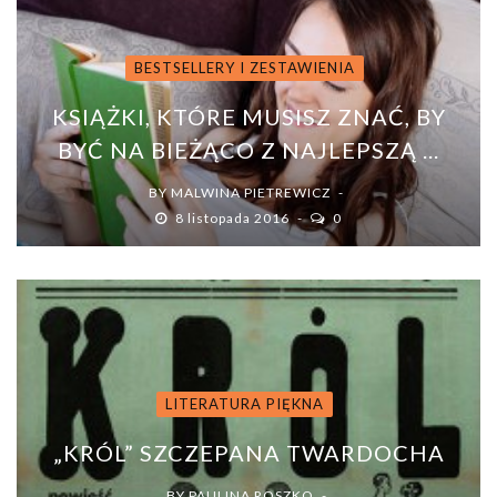
BESTSELLERY I ZESTAWIENIA
KSIĄŻKI, KTÓRE MUSISZ ZNAĆ, BY
BYĆ NA BIEŻĄCO Z NAJLEPSZĄ ...
BY
MALWINA PIETREWICZ
8 listopada 2016
0
LITERATURA PIĘKNA
„KRÓL” SZCZEPANA TWARDOCHA
BY
PAULINA ROSZKO