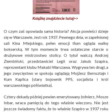
Książkę znajdziecie tutaj>>
O czym zaś opowiada sama historia? Akcja powieści dzieje
się w Warszawie. Jest rok 1937. Pewnego dnia, w zapełnionej
sali Kina Miejskiego, pełen emocji tłum ogląda walkę
bokserską. W tym momencie trwa ostateczne starcie o
drużynowe mistrzostwo stolicy. O tytuł walczą Andrzej
Ziembiński, przedstawiciel Legii oraz Jakub Szapira,
reprezentant klubu Makabi Warszawa. Wygrywa ten drugi, a
jego zwycięstwo w spokoju oglądają Mojżesz Bernsztajn i
Kum Kaplica (stary bojownik PPS, socjalista i król
warszawskiego półświatka).
Cztery dekady później pewien emerytowany żołnierz, Mosze
Inbar, wraca pamięcią do tego właśnie wieczoru. Nie jest
jeszcze świadomy faktu, że to właśnie Szapiro w 1937 roku