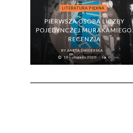
LITERATURA PIĘKNA
PIERWSZA OSOBA LICZBY
POJEDYNCZEJ MURAKAMIEGO
RECENZJA
BY
ANETA ŚWIDERSKA
19 listopada 2020
0