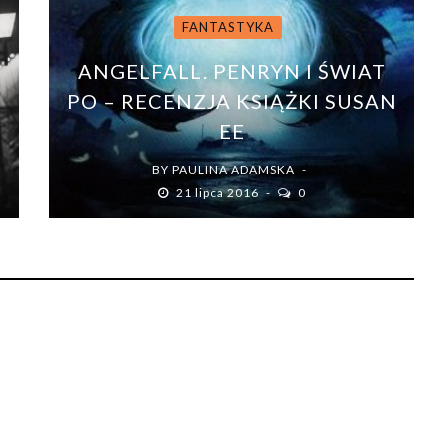
FANTASTYKA
ANGELFALL. PENRYN I ŚWIAT
.
PO – RECENZJA KSIĄŻKI SUSAN
EE
BY
PAULINA ADAMSKA
21 lipca 2016
0