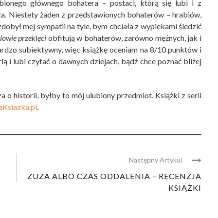
bionego głównego bohatera – postaci, którą się lubi i z
za. Niestety żaden z przedstawionych bohaterów – hrabiów,
dobył mej sympatii na tyle, bym chciała z wypiekami śledzić
lowie przeklęci
obfitują w bohaterów, zarówno mężnych, jak i
bardzo subiektywny, więc książkę oceniam na 8/10 punktów i
ią i lubi czytać o dawnych dziejach, bądź chce poznać bliżej
 historii, byłby to mój ulubiony przedmiot. Książki z serii
aKsiazka.pl
.
Następny Artykul
ZUZA ALBO CZAS ODDALENIA – RECENZJA
KSIĄŻKI