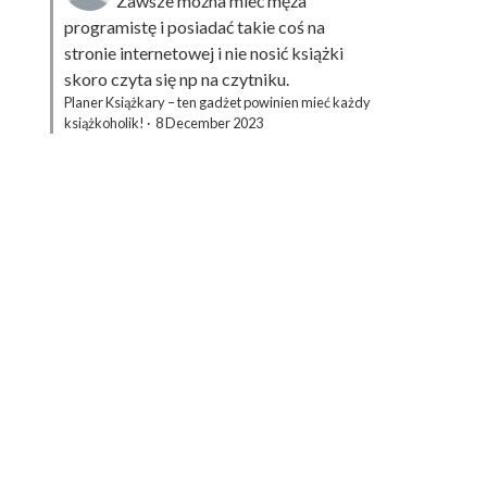
Zawsze można mieć męża
programistę i posiadać takie coś na
stronie internetowej i nie nosić książki
skoro czyta się np na czytniku.
Planer Książkary – ten gadżet powinien mieć każdy
książkoholik!
·
8 December 2023