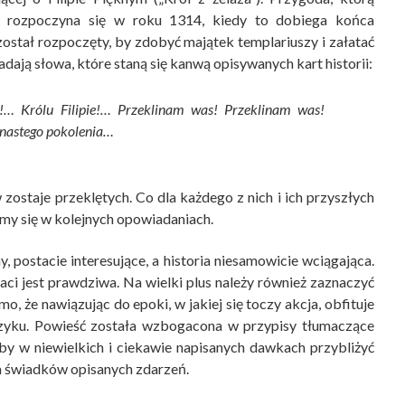
ć rozpoczyna się w roku 1314, kiedy to dobiega końca
 został rozpoczęty, by zdobyć majątek templariuszy i załatać
adają słowa, które staną się kanwą opisywanych kart historii:
!… Królu Filipie!… Przeklinam was! Przeklinam was!
ynastego pokolenia…
ostaje przeklętych. Co dla każdego z nich i ich przyszłych
my się w kolejnych opowiadaniach.
, postacie interesujące, a historia niesamowicie wciągająca.
ci jest prawdziwa. Na wielki plus należy również zaznaczyć
o, że nawiązując do epoki, w jakiej się toczy akcja, obfituje
yku. Powieść została wzbogacona w przypisy tłumaczące
by w niewielkich i ciekawie napisanych dawkach przybliżyć
 świadków opisanych zdarzeń.