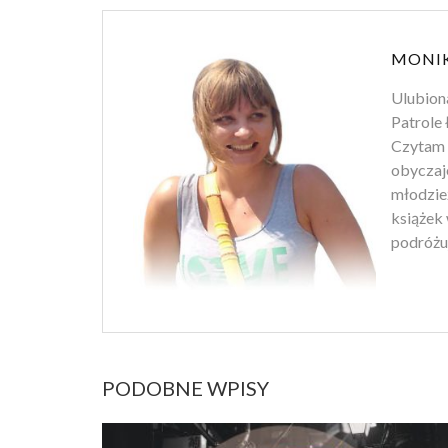
MONIK
Ulubiona
Patrole 
Czytam w
obyczaj
młodzie
książek 
podróżuj
PODOBNE WPISY