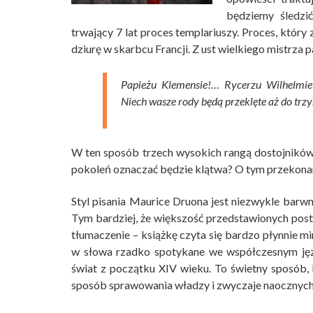
będziemy śledzi
trwający 7 lat proces templariuszy. Proces, który
dziurę w skarbcu Francji. Z ust wielkiego mistrza p
Papieżu Klemensie!… Rycerzu Wilhelmie
Niech wasze rody będą przeklęte aż do trz
W ten sposób trzech wysokich rangą dostojników z
pokoleń oznaczać będzie klątwa? O tym przekona
Styl pisania Maurice Druona jest niezwykle barwny
Tym bardziej, że większość przedstawionych posta
tłumaczenie – książkę czyta się bardzo płynnie mim
w słowa rzadko spotykane we współczesnym jęz
świat z początku XIV wieku. To świetny sposób, 
sposób sprawowania władzy i zwyczaje naocznych