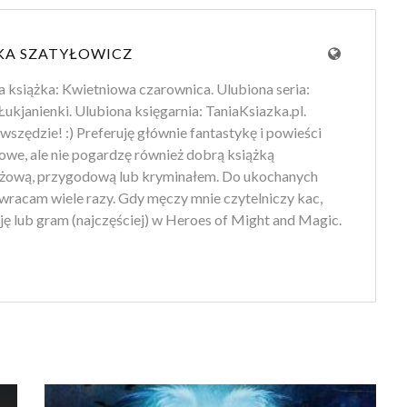
A SZATYŁOWICZ
 książka: Kwietniowa czarownica. Ulubiona seria:
Łukjanienki. Ulubiona księgarnia: TaniaKsiazka.pl.
szędzie! :) Preferuję głównie fantastykę i powieści
owe, ale nie pogardzę również dobrą książką
żową, przygodową lub kryminałem. Do ukochanych
wracam wiele razy. Gdy męczy mnie czytelniczy kac,
ę lub gram (najczęściej) w Heroes of Might and Magic.