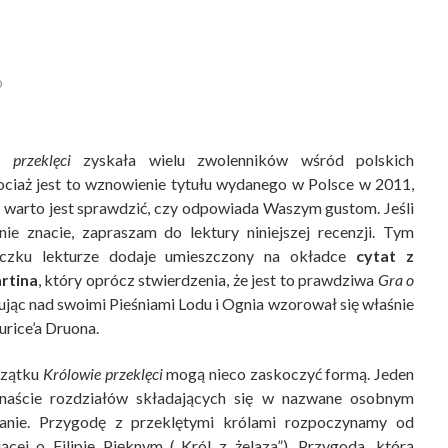
0
 przeklęci
zyskała wielu zwolenników wśród polskich
ociaż jest to wznowienie tytułu wydanego w Polsce w 2011,
o i warto jest sprawdzić, czy odpowiada Waszym gustom. Jeśli
nie znacie, zapraszam do lektury niniejszej recenzji. Tym
aczku lekturze dodaje umieszczony na okładce
cytat z
rtina
, który oprócz stwierdzenia, że jest to prawdziwa
Gra o
cując nad swoimi Pieśniami Lodu i Ognia wzorował się właśnie
rice’a Druona.
czątku
Królowie przeklęci
mogą nieco zaskoczyć formą. Jeden
anaście rozdziałów składających się w nazwane osobnym
anie. Przygodę z przeklętymi królami rozpoczynamy od
ącej o Filipie Pięknym („Król z żelaza”). Przygoda, którą