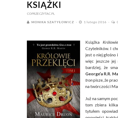
KSIĄŻKI
COPRZECZYTAC.PL
MONIKA SZATYŁOWICZ
1 lutego 2016
Książka
Królowie
Czytelników. I ch
jest o niej głośn
więc jeszcze jej 
bardziej, że sm
George’a R.R. Ma
tron
pisze, że pra
na twórczości Mau
Już na samym po
tom zbiera kilk
tytułem opowiad
opowieści traktuj