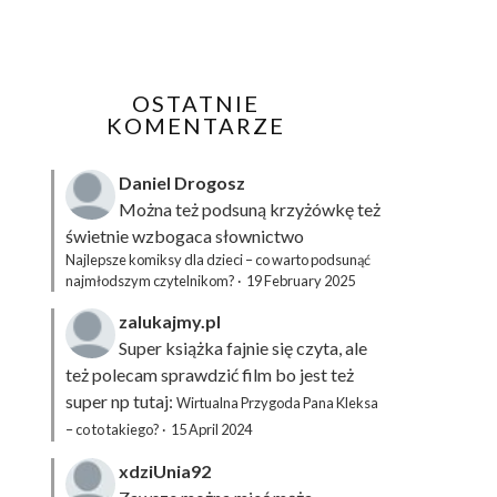
OSTATNIE
KOMENTARZE
Daniel Drogosz
Można też podsuną
krzyżówkę
też
świetnie wzbogaca słownictwo
Najlepsze komiksy dla dzieci – co warto podsunąć
najmłodszym czytelnikom?
·
19 February 2025
zalukajmy.pl
Super książka fajnie się czyta, ale
też polecam sprawdzić film bo jest też
super np tutaj:
Wirtualna Przygoda Pana Kleksa
– co to takiego?
·
15 April 2024
xdziUnia92