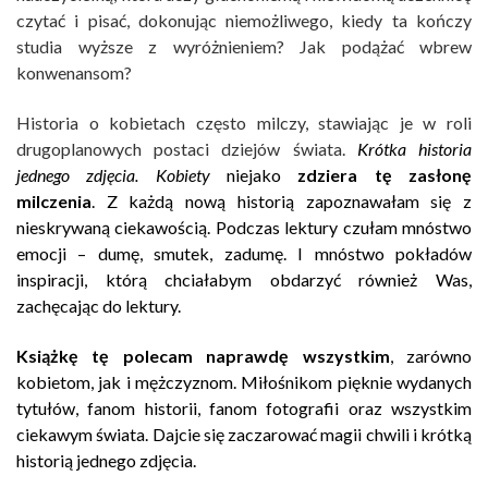
czytać i pisać, dokonując niemożliwego, kiedy ta kończy
studia wyższe z wyróżnieniem? Jak podążać wbrew
konwenansom?
Historia o kobietach często milczy, stawiając je w roli
drugoplanowych postaci dziejów świata.
Krótka historia
jedneg
o zdjęcia. Kobiety
niejako
zdziera tę zasłonę
milczenia
. Z każdą nową historią zapoznawałam się z
nieskrywaną ciekawością.
Podczas lektury czułam mnóstwo
emocji – dumę, smutek, zadumę. I mnóstwo pokładów
inspiracji, którą chciałabym obdarzyć również Was,
zachęcając do lektury.
Książkę tę polecam naprawdę wszystkim
, zarówno
kobietom, jak i mężczyznom. Miłośnikom pięknie wydanych
tytułów, fanom historii, fanom fotografii oraz wszystkim
ciekawym świata. Dajcie się zaczarować magii chwili i krótką
historią jednego zdjęcia.