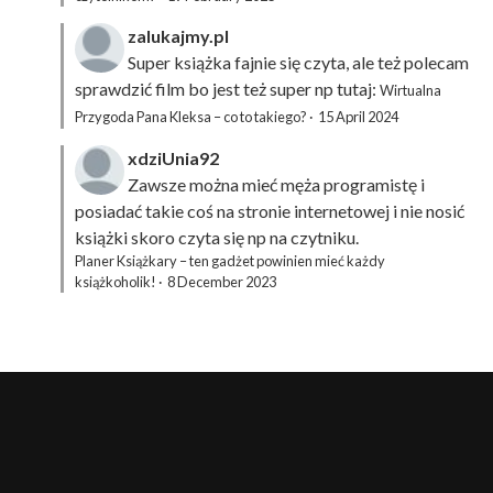
zalukajmy.pl
Super książka fajnie się czyta, ale też polecam
sprawdzić film bo jest też super np tutaj:
Wirtualna
Przygoda Pana Kleksa – co to takiego?
·
15 April 2024
xdziUnia92
Zawsze można mieć męża programistę i
posiadać takie coś na stronie internetowej i nie nosić
książki skoro czyta się np na czytniku.
Planer Książkary – ten gadżet powinien mieć każdy
książkoholik!
·
8 December 2023