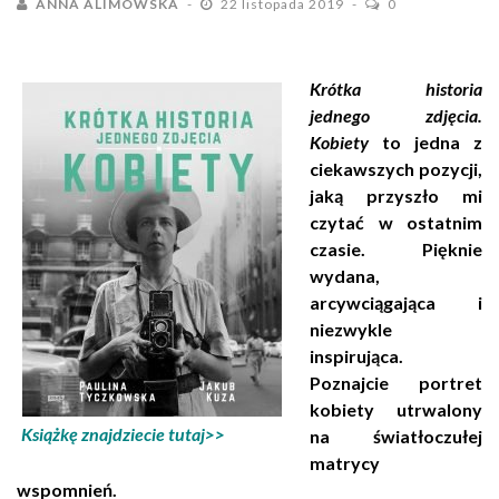
ANNA ALIMOWSKA
22 listopada 2019
0
Krótka historia
jed
neg
o zdjęcia.
Kobiety
to jedna z
ciekawszych pozycji,
jaką przyszło mi
czytać w ostatnim
czasie. Pięknie
wydana,
arcywciągająca i
niezwykle
inspirująca.
Poznajcie portret
kobiety utrwalony
Książkę znajdziecie tutaj>>
na światłoczułej
matrycy
wspomnień.