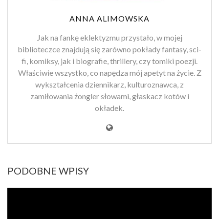
ANNA ALIMOWSKA
Jak na fankę eklektyzmu przystało, w mojej
biblioteczce znajdują się zarówno pokłady fantasy, sci-
fi, komiksy, jak i biografie, thrillery, czy tomiki poezji.
Właściwie wszystko, co napędza mój apetyt na życie. Z
wykształcenia dziennikarz, kulturoznawca, z
zamiłowania żongler słowami, głaskacz kotów i
okładek.
PODOBNE WPISY