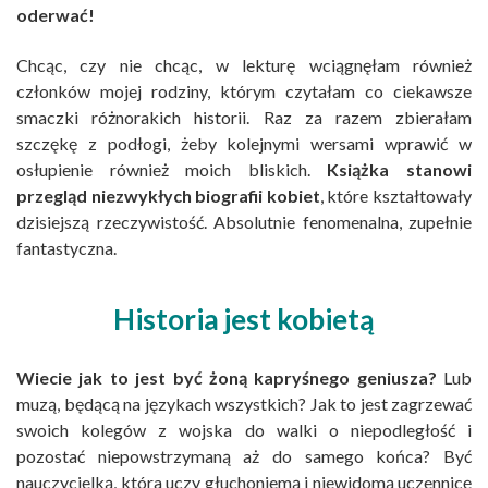
oderwać!
Chcąc, czy nie chcąc, w lekturę wciągnęłam również
członków mojej rodziny, którym czytałam co ciekawsze
smaczki różnorakich historii. Raz za razem zbierałam
szczękę z podłogi, żeby kolejnymi wersami wprawić w
osłupienie również moich bliskich.
Książka stanowi
przegląd niezwykłych biografii kobiet
, które kształtowały
dzisiejszą rzeczywistość. Absolutnie fenomenalna, zupełnie
fantastyczna.
Historia jest kobietą
Wiecie jak to jest być żoną kapryśnego geniusza?
Lub
muzą, będącą na językach wszystkich? Jak to jest zagrzewać
swoich kolegów z wojska do walki o niepodległość i
pozostać niepowstrzymaną aż do samego końca? Być
nauczycielką, która uczy głuchoniemą i niewidomą uczennicę