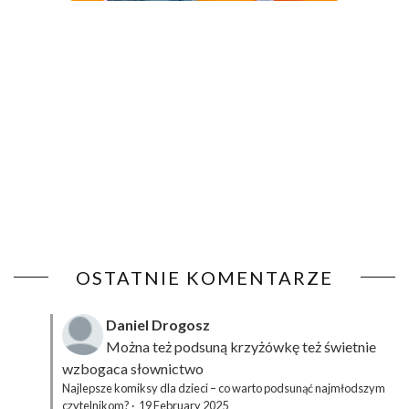
OSTATNIE KOMENTARZE
Daniel Drogosz
Można też podsuną
krzyżówkę
też świetnie
wzbogaca słownictwo
Najlepsze komiksy dla dzieci – co warto podsunąć najmłodszym
czytelnikom?
·
19 February 2025