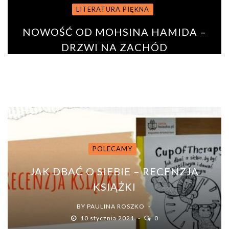
LITERATURA PIĘKNA
NOWOŚĆ OD MOHSINA HAMIDA –
DRZWI NA ZACHÓD
BY
PAULINA ROSZKO
13 kwietnia 2018
0
POLECAMY
JAK DBAĆ O SIEBIE – RECENZJA
KSIĄŻKI
BY
PAULINA ROSZKO
10 stycznia 2021
0