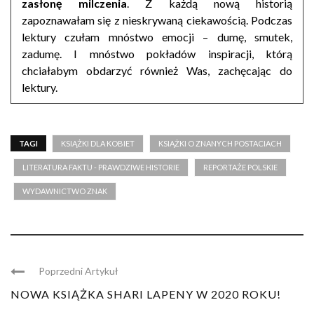
zasłonę milczenia
. Z każdą nową historią
zapoznawałam się z nieskrywaną ciekawością.
Podczas
lektury czułam mnóstwo emocji – dumę, smutek,
zadumę. I mnóstwo pokładów inspiracji, którą
chciałabym obdarzyć również Was, zachęcając do
lektury.
TAGI
KSIĄŻKI DLA KOBIET
KSIĄŻKI O ZNANYCH POSTACIACH
LITERATURA FAKTU - PRAWDZIWE HISTORIE
REPORTAŻE POLSKIE
WYDAWNICTWO ZNAK
Poprzedni Artykuł
NOWA KSIĄŻKA SHARI LAPENY W 2020 ROKU!