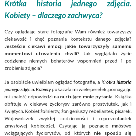
Krótka historia jednego zdjęcia.
Kobiety – dlaczego zachwyca?
Czy oglądając stare fotografie Wam również towarzyszy
ciekawość i chęć poznania kontekstu danego zdjęcia?
Jesteście ciekawi emocji jakie towarzyszyły samemu
momentowi utrwalenia chwili?
Jak wyglądało życie
codzienne niemych bohaterów wspomnień przed i po
zrobieniu zdjęcia?
Ja osobiście uwielbiam oglądać fotografie, a
Krótka historia
jedneg
o zdjęcia. Kobiety
pokazała mi wiele perełek, pomagając
mi znaleźć odpowiedzi na
nurtujące mnie pytania
. Książka
obfituje w ciekawe życiorysy zarówno prostytutek, jak i
świętych. Kobiet żołnierzy, żon geniuszy, rebeliantek, pisarek.
Wojowniczek zwykłej codzienności i reprezentantek
zmysłowej kobiecości. Czytając ją poznacie mnóstwo
wciągających życiorysów, od których
nie sposób się