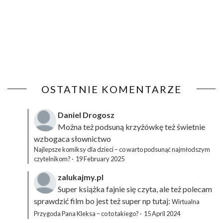
OSTATNIE KOMENTARZE
Daniel Drogosz
Można też podsuną
krzyżówkę
też świetnie
wzbogaca słownictwo
Najlepsze komiksy dla dzieci – co warto podsunąć najmłodszym
czytelnikom?
·
19 February 2025
zalukajmy.pl
Super książka fajnie się czyta, ale też polecam
sprawdzić film bo jest też super np tutaj:
Wirtualna
Przygoda Pana Kleksa – co to takiego?
·
15 April 2024