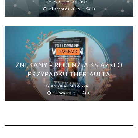
BY
PAULINA ROSZKO
7 listopada 2019
0
HORROR
ZNĘKANY – RECENZJA KSIĄŻKI O
PRZYPADKU THERIAULTA
BY
ANNA ALIMOWSKA
2 lipca 2021
0