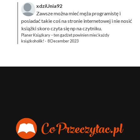
xdziUnia92
Zawsze można mieć męża programistę i
posiadać takie coś na stronie internetowej i nie nosić
książki skoro czyta się np na czytniku.
Planer Książkary – ten gadżet powinien mieć każdy
książkoholik!
·
8 December 2023