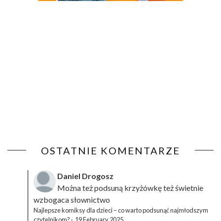
OSTATNIE KOMENTARZE
Daniel Drogosz
Można też podsuną
krzyżówkę
też świetnie
wzbogaca słownictwo
Najlepsze komiksy dla dzieci – co warto podsunąć najmłodszym
czytelnikom?
·
19 February 2025