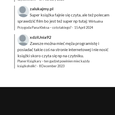
zalukajmy.pl
Super książka fajnie się czyta, ale też polecam
sprawdzić film bo jest też super np tutaj:
Wirtualna
Przygoda Pana Kleksa – co to takiego?
·
15 April 2024
xdziUnia92
Zawsze można mieć męża programistę i
posiadać takie coś na stronie internetowej i nie nosić
książki skoro czyta się np na czytniku.
Planer Książkary – ten gadżet powinien mieć każdy
książkoholik!
·
8 December 2023