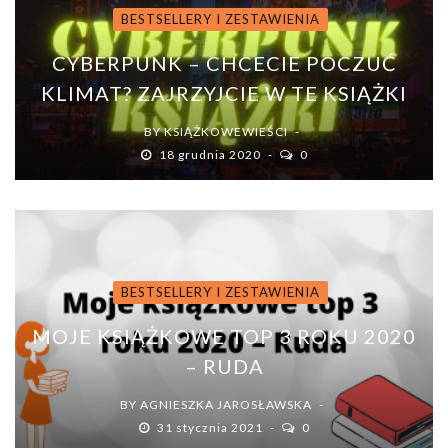
BESTSELLERY I ZESTAWIENIA
CYBERPUNK – CHCECIE POCZUĆ
KLIMAT? ZAJRZYJCIE W TE KSIĄŻKI
BY
KSIĄŻKOWEWIEŚCI
18 grudnia 2020
0
BESTSELLERY I ZESTAWIENIA
MOJE KSIĄŻKOWE TOP 3 ROKU 2020
– RUDA
BY
AGNIESZKA JAROSŁAWSKA
31 stycznia 2021
0