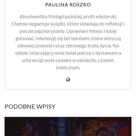
PAULINA ROSZKO
Absolwentka filologii polskiej, profil edytorski.
Chętnie sięgam po książki, które skłaniają do refleksji i
poszerzają horyzonty. Uprawiam fitness i lubię
gotować. Interesuję się też tekstami, które dotyczą
zdrowej żywności oraz zdrowego trybu życia. Na
siebie i otaczający mnie świat patrzę z dystansem a
usta wciąż wykrzywiam w uśmiechu, czasem
ironicznym.
PODOBNE WPISY