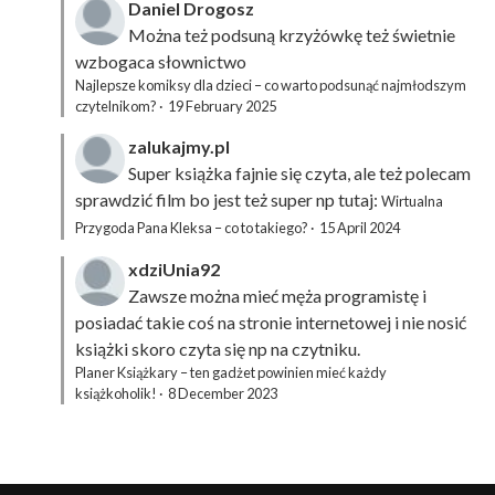
Daniel Drogosz
Można też podsuną
krzyżówkę
też świetnie
wzbogaca słownictwo
Najlepsze komiksy dla dzieci – co warto podsunąć najmłodszym
czytelnikom?
·
19 February 2025
zalukajmy.pl
Super książka fajnie się czyta, ale też polecam
sprawdzić film bo jest też super np tutaj:
Wirtualna
Przygoda Pana Kleksa – co to takiego?
·
15 April 2024
xdziUnia92
Zawsze można mieć męża programistę i
posiadać takie coś na stronie internetowej i nie nosić
książki skoro czyta się np na czytniku.
Planer Książkary – ten gadżet powinien mieć każdy
książkoholik!
·
8 December 2023