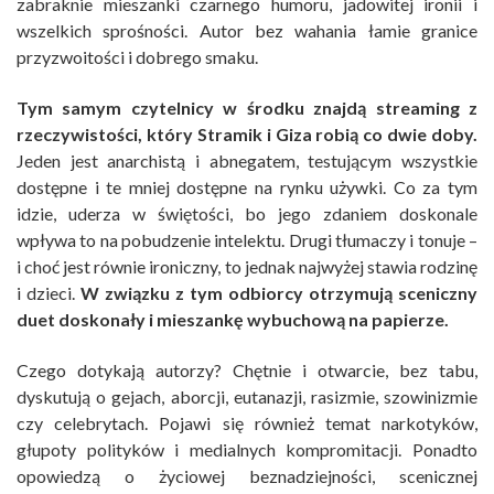
zabraknie mieszanki czarnego humoru, jadowitej ironii i
wszelkich sprośności. Autor bez wahania łamie granice
przyzwoitości i dobrego smaku.
Tym samym czytelnicy w środku znajdą streaming z
rzeczywistości, który Stramik i Giza robią co dwie doby.
Jeden jest anarchistą i abnegatem, testującym wszystkie
dostępne i te mniej dostępne na rynku używki. Co za tym
idzie, uderza w świętości, bo jego zdaniem doskonale
wpływa to na pobudzenie intelektu. Drugi tłumaczy i tonuje –
i choć jest równie ironiczny, to jednak najwyżej stawia rodzinę
i dzieci.
W związku z tym odbiorcy otrzymują sceniczny
duet doskonały i mieszankę wybuchową na papierze.
Czego dotykają autorzy? Chętnie i otwarcie, bez tabu,
dyskutują o gejach, aborcji, eutanazji, rasizmie, szowinizmie
czy celebrytach. Pojawi się również temat narkotyków,
głupoty polityków i medialnych kompromitacji. Ponadto
opowiedzą o życiowej beznadziejności, scenicznej