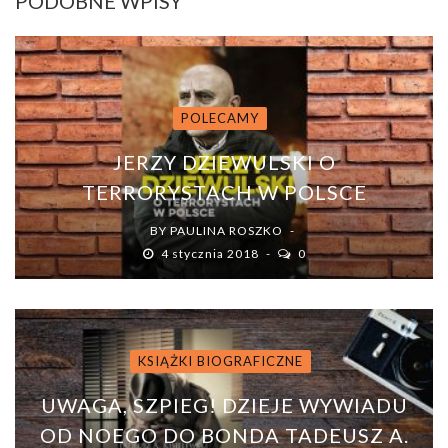
PODOBNE WPISY
POLECAMY
JERZY DZIEWULSKI O
TERRORYSTACH W POLSCE
BY
PAULINA ROSZKO
4 stycznia 2018
0
KSIĄŻKI BIOGRAFICZNE
UWAGA, SZPIEG! DZIEJE WYWIADU
OD NOEGO DO BONDA TADEUSZ A.