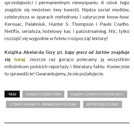
sprzedajności i permanentnym niewyspaniu. A obok tego
znajdzie się mnóstwo inny kwestii. Nędza social mediów,
celebrytoza w oparach mefedronu i satyryczne know-how.
Kerouac, Palahniuk, Hunter S. Thompson i Paulo Coelho.
Netflix, serialoza, hotelowy kac i patostreaming. Nic, tylko
rozsiąść się wygodnie w fotelu i rozpocząć lekturę!
Książka Abelarda Gizy pt.
Łapy precz od żartów
znajduje
się
tutaj.
Jeszcze raz gorąco polecamy ją wszystkim
miłośnikom polskich reportaży i literatury faktu. Koniecznie
to sprawdźcie! Gwarantujemy, że nie pożałujecie.
TAGI
KSIĄŻKI CELEBRYTÓW
KSIĄŻKI O ZNANYCH POSTACIACH
LITERATURA FAKTU - PRAWDZIWE HISTORIE
REPORTAŻE POLSKIE