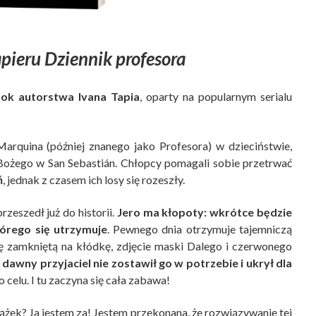
pieru Dziennik profesora
ok autorstwa Ivana Tapia
, oparty na popularnym serialu
Marquina (później znanego jako Profesora) w dzieciństwie,
 Bożego w San Sebastián. Chłopcy pomagali sobie przetrwać
ń
, jednak z czasem ich losy się rozeszły.
zeszedł już do historii.
Jero ma kłopoty: wkrótce będzie
órego się utrzymuje
. Pewnego dnia otrzymuje tajemniczą
kę zamkniętą na kłódkę, zdjęcie maski Dalego i czerwonego
e
dawny przyjaciel nie zostawił go w potrzebie i ukrył dla
o celu. I tu zaczyna się cała zabawa!
ążek? Ja jestem za! Jestem przekonana, że rozwiązywanie tej