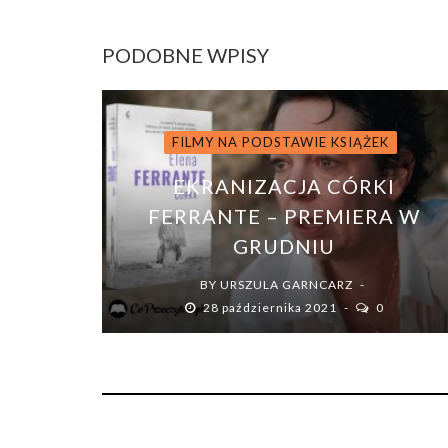
PODOBNE WPISY
FILMY NA PODSTAWIE KSIĄŻEK
EKRANIZACJA CÓRKI
FERRANTE – PREMIERA W
GRUDNIU
BY
URSZULA GARNCARZ
28 października 2021
0