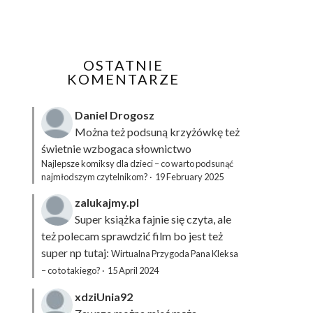
OSTATNIE
KOMENTARZE
Daniel Drogosz
Można też podsuną
krzyżówkę
też
świetnie wzbogaca słownictwo
Najlepsze komiksy dla dzieci – co warto podsunąć
najmłodszym czytelnikom?
·
19 February 2025
zalukajmy.pl
Super książka fajnie się czyta, ale
też polecam sprawdzić film bo jest też
super np tutaj:
Wirtualna Przygoda Pana Kleksa
– co to takiego?
·
15 April 2024
xdziUnia92