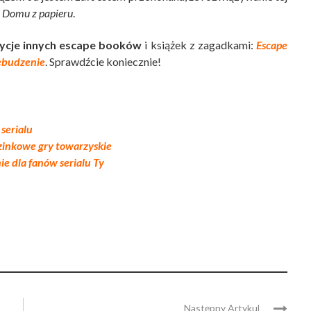
w
Domu z papieru
.
ycje innych escape booków
i książek z zagadkami:
Escape
ebudzenie
. Sprawdźcie koniecznie!
serialu
uzinkowe gry towarzyskie
ie dla fanów serialu Ty
Następny Artykul