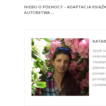
NIEBO O PÓŁNOCY – ADAPTACJA KSIĄŻK
AUTORSTWA ...
KATAR
Język i 
mnie nie
Uważam, 
pięknie 
porwać d
po ksią
czytania