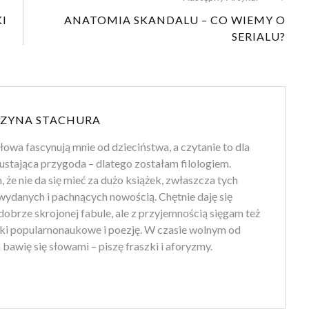
I
ANATOMIA SKANDALU – CO WIEMY O
SERIALU?
ZYNA STACHURA
słowa fascynują mnie od dzieciństwa, a czytanie to dla
ustająca przygoda – dlatego zostałam filologiem.
że nie da się mieć za dużo książek, zwłaszcza tych
wydanych i pachnących nowością. Chętnie daję się
obrze skrojonej fabule, ale z przyjemnością sięgam też
żki popularnonaukowe i poezję. W czasie wolnym od
 bawię się słowami – piszę fraszki i aforyzmy.