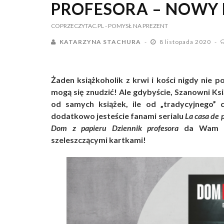
PROFESORA – NOWY 
COPRZECZYTAC.PL
- POMYSŁ NA PREZENT
KATARZYNA STACHURA
8 listopada 2020
Żaden książkoholik z krwi i kości nigdy nie p
mogą się znudzić! Ale gdybyście, Szanowni Ksią
od samych książek, ile od „tradycyjnego” 
dodatkowo jesteście fanami serialu
La casa de 
Dom z papieru Dziennik profesora
da Wam ca
szeleszczącymi kartkami!