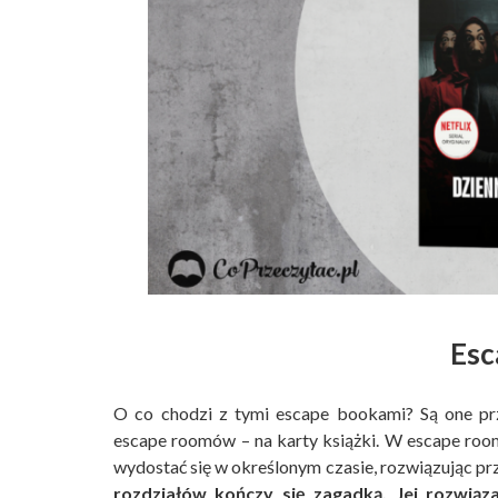
Esc
O co chodzi z tymi escape bookami? Są one prz
escape roomów – na karty książki. W escape roo
wydostać się w określonym czasie, rozwiązując p
rozdziałów kończy się zagadką. Jej rozwią