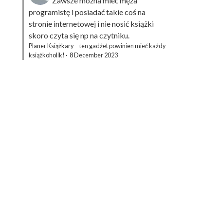
Zawsze można mieć męża
programistę i posiadać takie coś na
stronie internetowej i nie nosić książki
skoro czyta się np na czytniku.
Planer Książkary – ten gadżet powinien mieć każdy
książkoholik!
·
8 December 2023