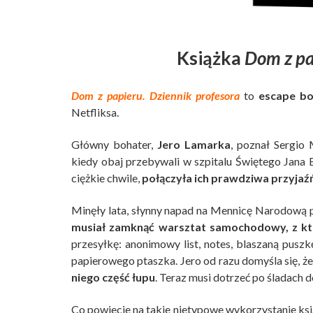
Książka
Dom z pa
Dom z papieru. Dziennik profesora
to
escape bo
Netfliksa.
Główny bohater,
Jero Lamarka
, poznał Sergio 
kiedy obaj przebywali w szpitalu Świętego Jana
ciężkie chwile,
połączyła ich prawdziwa przyjaź
Minęły lata, słynny napad na Mennicę Narodową pr
musiał zamknąć warsztat samochodowy, z kt
przesyłkę: anonimowy list, notes, blaszaną pusz
papierowego ptaszka. Jero od razu domyśla się, ż
niego część łupu
. Teraz musi dotrzeć po śladach d
Co powiecie na takie nietypowe wykorzystanie ksi