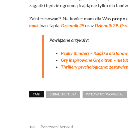
zagadki będzie ogromną frajdą nie tylko dla fanó
Zainteresowani? Na koniec mam dla Was
propoz
book
Ivan Tapia,
Dziennik 29
oraz
Dziennik 29. Prz
Powiązane artykuły:
Peaky Blinders – Książka dla fanów 
Gry inspirowane Grą o tron – niet
Thrillery psychologiczne: zestawien
TAGI
SERIALE NETFLIXA
WYDAWNICTWO PASCAL
Poprzedni Artykuł