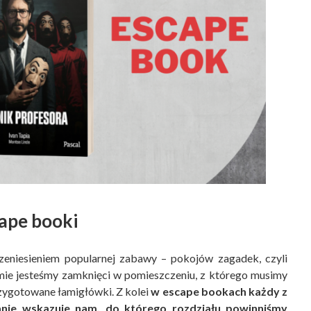
ape booki
eniesieniem popularnej zabawy – pokojów zagadek, czyli
mie jesteśmy zamknięci w pomieszczeniu, z którego musimy
rzygotowane łamigłówki. Z kolei
w escape bookach każdy z
zanie wskazuje nam, do którego rozdziału powinniśmy