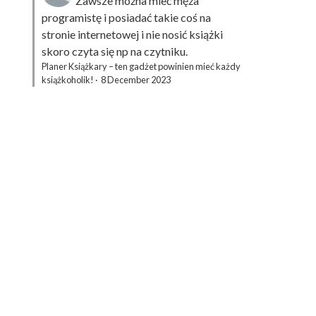
Zawsze można mieć męża
programistę i posiadać takie coś na
stronie internetowej i nie nosić książki
skoro czyta się np na czytniku.
Planer Książkary – ten gadżet powinien mieć każdy
książkoholik!
·
8 December 2023