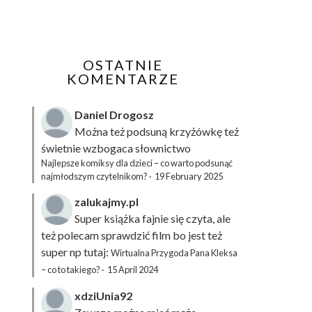
OSTATNIE
KOMENTARZE
Daniel Drogosz
Można też podsuną
krzyżówkę
też
świetnie wzbogaca słownictwo
Najlepsze komiksy dla dzieci – co warto podsunąć
najmłodszym czytelnikom?
·
19 February 2025
zalukajmy.pl
Super książka fajnie się czyta, ale
też polecam sprawdzić film bo jest też
super np tutaj:
Wirtualna Przygoda Pana Kleksa
– co to takiego?
·
15 April 2024
xdziUnia92