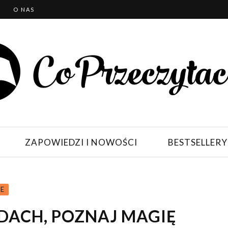
T
O NAS
ZAPOWIEDZI I NOWOŚCI
BESTSELLERY
JE
ADACH, POZNAJ MAGIĘ