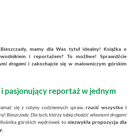
w Bieszczady, mamy dla Was tytuł idealny! Książka o
zewodnikiem i reportażem? To możliwe! Sprawdźcie
nymi drogami
i zakochajcie się w malowniczym górskim
 pasjonujący reportaż w jednym
wyłamać się z rutyny codziennych spraw,
rzucić wszystko i
lny!
Bieszczady. Dla tych, którzy lubią chodzić własnymi drogami
iłośnika górskich wędrówek to
niezwykła propozycja dla
y.