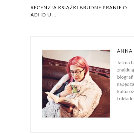
RECENZJA KSIĄŻKI BRUDNE PRANIE O
ADHD U ...
ANNA
Jak na f
znajdują
biografi
napędza 
kulturo
i okłade