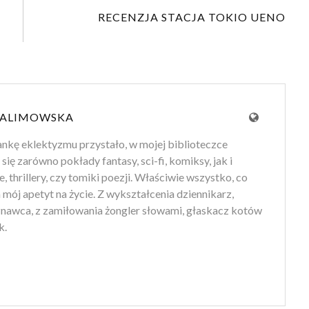
RECENZJA STACJA TOKIO UENO
 ALIMOWSKA
ankę eklektyzmu przystało, w mojej biblioteczce
 się zarówno pokłady fantasy, sci-fi, komiksy, jak i
e, thrillery, czy tomiki poezji. Właściwie wszystko, co
mój apetyt na życie. Z wykształcenia dziennikarz,
znawca, z zamiłowania żongler słowami, głaskacz kotów
k.