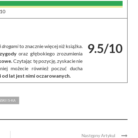
/10
9.5/10
mi drogami
to znacznie więcej niż książka.
rzygody
oraz głębokiego zrozumienia
tkowe.
Czytając tę pozycję, zyskacie nie
 niej możecie również poczuć ducha
i od lat jest nimi oczarowanych.
I I S-KA
Następny Artykul