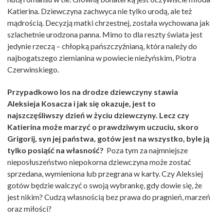
Katierina. Dziewczyna zachwyca nie tylko urodą, ale też
mądrością. Decyzją matki chrzestnej, została wychowana jak
szlachetnie urodzona panna. Mimo to dla reszty świata jest
jedynie rzeczą – chłopką pańszczyźnianą, która należy do
najbogatszego ziemianina w powiecie nieżyńskim, Piotra
Czerwinskiego.
Przypadkowo los na drodze dziewczyny stawia
Aleksieja Kosacza i jak się okazuje, jest to
najszczęśliwszy dzień w życiu dziewczyny. Lecz czy
Katierina może marzyć o prawdziwym uczuciu, skoro
Grigorij, syn jej państwa, gotów jest na wszystko, byle ją
tylko posiąść na własność?
Poza tym za najmniejsze
nieposłuszeństwo niepokorna dziewczyna może zostać
sprzedana, wymieniona lub przegrana w karty. Czy Aleksiej
gotów będzie walczyć o swoją wybrankę, gdy dowie się, że
jest nikim? Cudzą własnością bez prawa do pragnień, marzeń
oraz miłości?