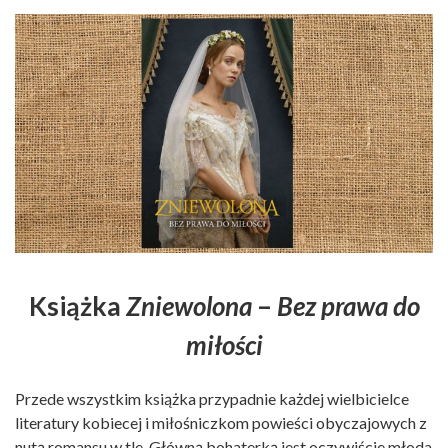
Książka
Zniewolona
–
Bez prawa do
miłości
Przede wszystkim książka przypadnie każdej wielbicielce
literatury kobiecej i miłośniczkom powieści obyczajowych z
nutą romansu w tle. Główną bohaterką jest oczywiście młoda