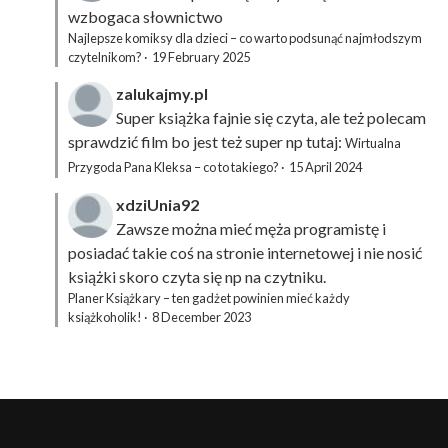
wzbogaca słownictwo
Najlepsze komiksy dla dzieci – co warto podsunąć najmłodszym
czytelnikom?
·
19 February 2025
zalukajmy.pl
Super książka fajnie się czyta, ale też polecam
sprawdzić film bo jest też super np tutaj:
Wirtualna
Przygoda Pana Kleksa – co to takiego?
·
15 April 2024
xdziUnia92
Zawsze można mieć męża programistę i
posiadać takie coś na stronie internetowej i nie nosić
książki skoro czyta się np na czytniku.
Planer Książkary – ten gadżet powinien mieć każdy
książkoholik!
·
8 December 2023