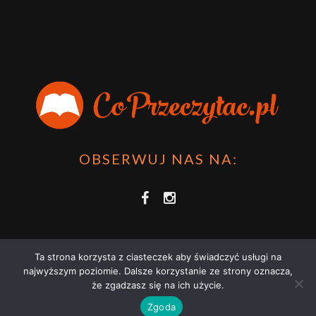
OBSERWUJ NAS NA:
Ta strona korzysta z ciasteczek aby świadczyć usługi na
najwyższym poziomie. Dalsze korzystanie ze strony oznacza,
że zgadzasz się na ich użycie.
COPRZECZYTAĆ.PL 2021 | STRONA WYKORZYSTUJE PLIKI COOKIES |
Zgoda
ZAPOZNAJ SIĘ Z
POLITYKĄ PRYWATNOŚCI