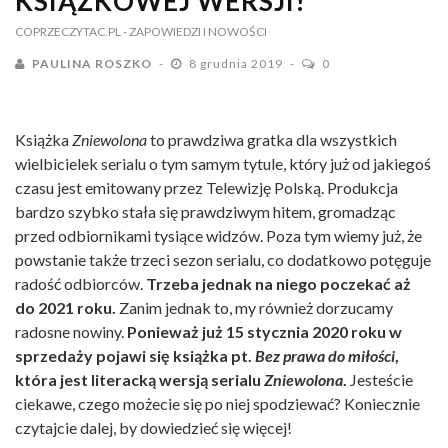
KSIĄŻKOWEJ WERSJI!
COPRZECZYTAC.PL
- ZAPOWIEDZI I NOWOŚCI
PAULINA ROSZKO
8 grudnia 2019
0
Książka
Zniewolona
to prawdziwa gratka dla wszystkich
wielbicielek serialu o tym samym tytule, który już od jakiegoś
czasu jest emitowany przez Telewizję Polską. Produkcja
bardzo szybko stała się prawdziwym hitem, gromadząc
przed odbiornikami tysiące widzów. Poza tym wiemy już, że
powstanie także trzeci sezon serialu, co dodatkowo potęguje
radość odbiorców.
Trzeba jednak na niego poczekać aż
do 2021 roku.
Zanim jednak to, my również dorzucamy
radosne nowiny.
Ponieważ już 15 stycznia 2020 roku w
sprzedaży pojawi się książka pt.
Bez prawa do miłości
,
która jest literacką wersją serialu
Zniewolona
.
Jesteście
ciekawe, czego możecie się po niej spodziewać? Koniecznie
czytajcie dalej, by dowiedzieć się więcej!