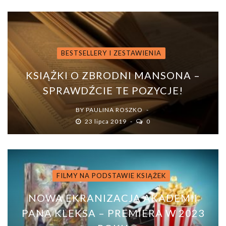
BESTSELLERY I ZESTAWIENIA
KSIĄŻKI O ZBRODNI MANSONA –
SPRAWDŹCIE TE POZYCJE!
BY
PAULINA ROSZKO
23 lipca 2019
0
FILMY NA PODSTAWIE KSIĄŻEK
NOWA EKRANIZACJA AKADEMII
PANA KLEKSA – PREMIERA W 2023