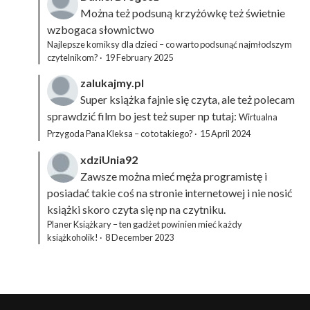
Można też podsuną
krzyżówkę
też świetnie
wzbogaca słownictwo
Najlepsze komiksy dla dzieci – co warto podsunąć najmłodszym
czytelnikom?
·
19 February 2025
zalukajmy.pl
Super książka fajnie się czyta, ale też polecam
sprawdzić film bo jest też super np tutaj:
Wirtualna
Przygoda Pana Kleksa – co to takiego?
·
15 April 2024
xdziUnia92
Zawsze można mieć męża programistę i
posiadać takie coś na stronie internetowej i nie nosić
książki skoro czyta się np na czytniku.
Planer Książkary – ten gadżet powinien mieć każdy
książkoholik!
·
8 December 2023