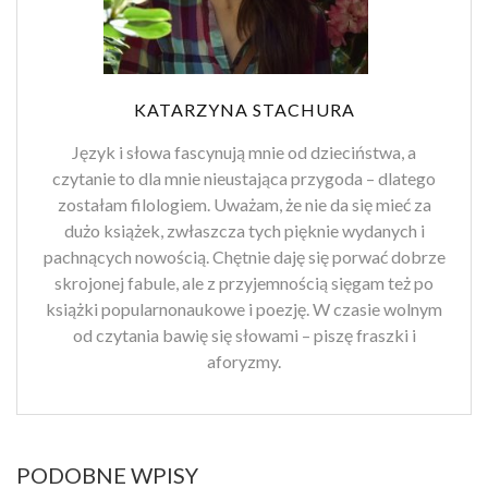
KATARZYNA STACHURA
Język i słowa fascynują mnie od dzieciństwa, a
czytanie to dla mnie nieustająca przygoda – dlatego
zostałam filologiem. Uważam, że nie da się mieć za
dużo książek, zwłaszcza tych pięknie wydanych i
pachnących nowością. Chętnie daję się porwać dobrze
skrojonej fabule, ale z przyjemnością sięgam też po
książki popularnonaukowe i poezję. W czasie wolnym
od czytania bawię się słowami – piszę fraszki i
aforyzmy.
PODOBNE WPISY