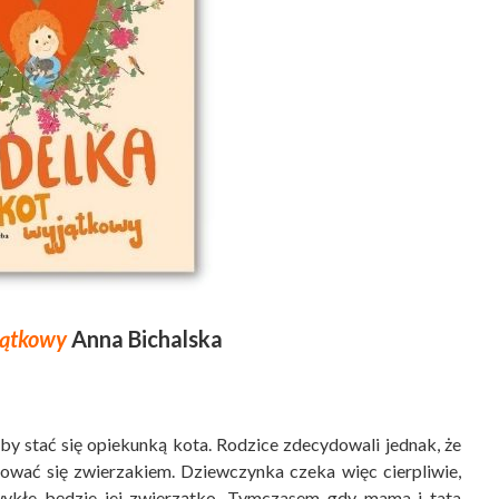
jątkowy
Anna Bichalska
by stać się opiekunką kota. Rodzice zdecydowali jednak, że
ować się zwierzakiem. Dziewczynka czeka więc cierpliwie,
zwykłe będzie jej zwierzątko. Tymczasem gdy mama i tata