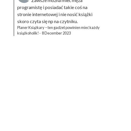
Zawsze można mieć męża
programistę i posiadać takie coś na
stronie internetowej i nie nosić książki
skoro czyta się np na czytniku.
Planer Książkary – ten gadżet powinien mieć każdy
książkoholik!
·
8 December 2023