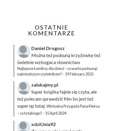
OSTATNIE
KOMENTARZE
Daniel Drogosz
Można też podsuną
krzyżówkę
też
świetnie wzbogaca słownictwo
Najlepsze komiksy dla dzieci – co warto podsunąć
najmłodszym czytelnikom?
·
19 February 2025
zalukajmy.pl
Super książka fajnie się czyta, ale
też polecam sprawdzić film bo jest też
super np tutaj:
Wirtualna Przygoda Pana Kleksa
– co to takiego?
·
15 April 2024
xdziUnia92