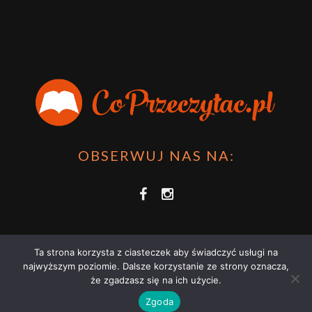
OBSERWUJ NAS NA:
Ta strona korzysta z ciasteczek aby świadczyć usługi na
najwyższym poziomie. Dalsze korzystanie ze strony oznacza,
że zgadzasz się na ich użycie.
COPRZECZYTAĆ.PL 2021 | STRONA WYKORZYSTUJE PLIKI COOKIES |
Zgoda
ZAPOZNAJ SIĘ Z
POLITYKĄ PRYWATNOŚCI