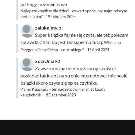
wzbogaca słownictwo
Najlepsze komiksy dla dzieci – co warto podsunąć najmłodszym
czytelnikom?
·
19 February 2025
zalukajmy.pl
Super książka fajnie się czyta, ale też polecam
sprawdzić film bo jest też super np tutaj:
Wirtualna
Przygoda Pana Kleksa – co to takiego?
·
15 April 2024
xdziUnia92
Zawsze można mieć męża programistę i
posiadać takie coś na stronie internetowej i nie nosić
książki skoro czyta się np na czytniku.
Planer Książkary – ten gadżet powinien mieć każdy
książkoholik!
·
8 December 2023