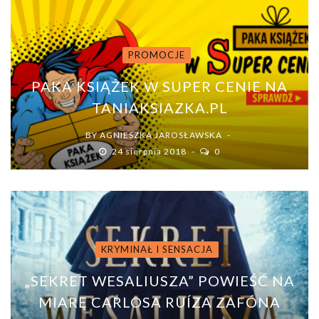
PROMOCJE
PAKA KSIĄŻEK W SUPER CENIE NA
TANIAKSIAZKA.PL
BY
AGNIESZKA JAROSŁAWSKA
24 sierpnia 2018
0
KRYMINAŁ I SENSACJA
„SEKRET WESALIUSZA” POWIEŚĆ NA
MIARĘ CARLOSA RUÍZA ZAFÓNA