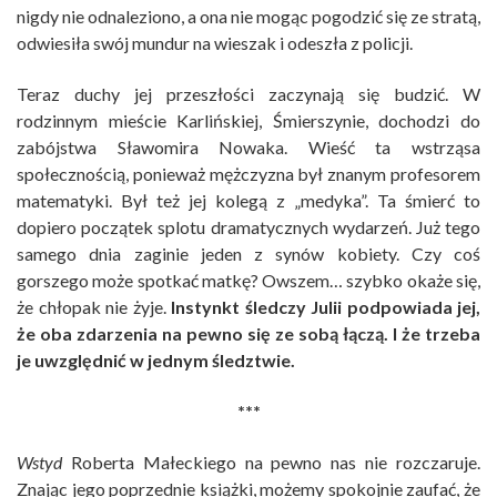
nigdy nie odnaleziono, a ona nie mogąc pogodzić się ze stratą,
odwiesiła swój mundur na wieszak i odeszła z policji.
Teraz duchy jej przeszłości zaczynają się budzić. W
rodzinnym mieście Karlińskiej, Śmierszynie, dochodzi do
zabójstwa Sławomira Nowaka. Wieść ta wstrząsa
społecznością, ponieważ mężczyzna był znanym profesorem
matematyki. Był też jej kolegą z „medyka”. Ta śmierć to
dopiero początek splotu dramatycznych wydarzeń. Już tego
samego dnia zaginie jeden z synów kobiety. Czy coś
gorszego może spotkać matkę? Owszem… szybko okaże się,
że chłopak nie żyje.
Instynkt śledczy Julii podpowiada jej,
że oba zdarzenia na pewno się ze sobą łączą. I że trzeba
je uwzględnić w jednym śledztwie.
***
Wstyd
Roberta Małeckiego na pewno nas nie rozczaruje.
Znając jego poprzednie książki, możemy spokojnie zaufać, że