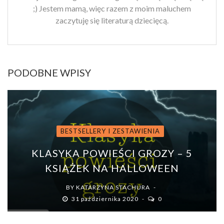
;) Jestem mamą, więc razem z moim maluchem
zaczytuję się literaturą dziecięcą.
PODOBNE WPISY
BESTSELLERY I ZESTAWIENIA
KLASYKA POWIEŚCI GROZY – 5
KSIĄŻEK NA HALLOWEEN
BY
KATARZYNA STACHURA
31 października 2020
0