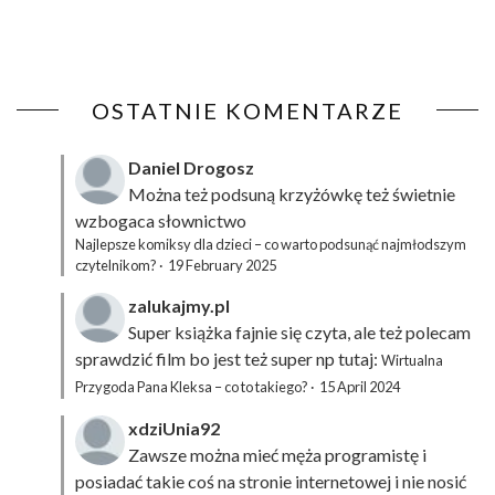
OSTATNIE KOMENTARZE
Daniel Drogosz
Można też podsuną
krzyżówkę
też świetnie
wzbogaca słownictwo
Najlepsze komiksy dla dzieci – co warto podsunąć najmłodszym
czytelnikom?
·
19 February 2025
zalukajmy.pl
Super książka fajnie się czyta, ale też polecam
sprawdzić film bo jest też super np tutaj:
Wirtualna
Przygoda Pana Kleksa – co to takiego?
·
15 April 2024
xdziUnia92
Zawsze można mieć męża programistę i
posiadać takie coś na stronie internetowej i nie nosić