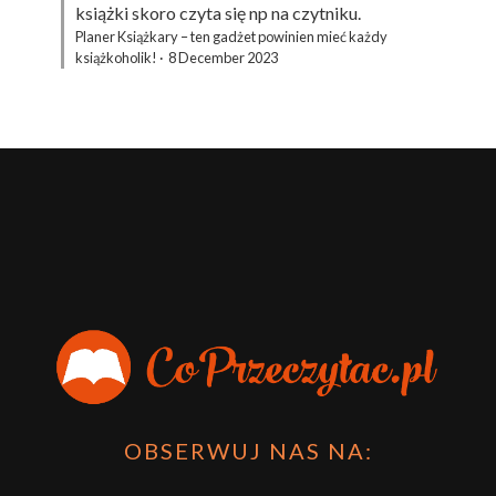
książki skoro czyta się np na czytniku.
Planer Książkary – ten gadżet powinien mieć każdy
książkoholik!
·
8 December 2023
OBSERWUJ NAS NA: