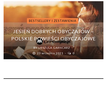
BESTSELLERY I ZESTAWIENIA
JESIEŃ DOBRYCH OBYCZAJÓW –
POLSKIE POWIEŚCI OBYCZAJOWE
BY
URSZULA GARNCARZ
23 września 2021
0