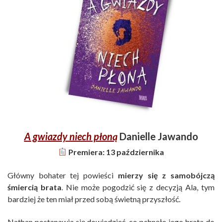
A gwiazdy niech płoną
Danielle Jawando
Premiera: 13 października
Główny bohater tej powieści
mierzy się z samobójczą
śmiercią brata
. Nie może pogodzić się z decyzją Ala, tym
bardziej że ten miał przed sobą świetną przyszłość.
Nathan postanawia się dowiedzieć, co pchnęło jego brata do