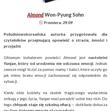
Almond
Won-Pyung Sohn
Premiera: 29.09
Południowokoreańska autorka przygotowała dla
czytelników przejmującą opowieść o stracie, inności i
przyjaźni
.
Głównym bohaterem powieści
Almond
jest
nastoletni
Yunjae, który od urodzenia nie odczuwa emocji
. Jednak
zawsze mógł liczyć za pomoc mamy i babci, które uczyły go
jak mimo braku emocji zachowywać się odpowiednio do
sytuacji.
Kiedy obie kobiety na skutek tragicznego wydarzenia
znikają z jego życia, Yunjae musi poradzić sobie bez nich. Do
tego
chłopak staje się szkolną ofiarą
— dotkliwie dokucza
mu
Gon, którego emocje aż rozsadzają
.