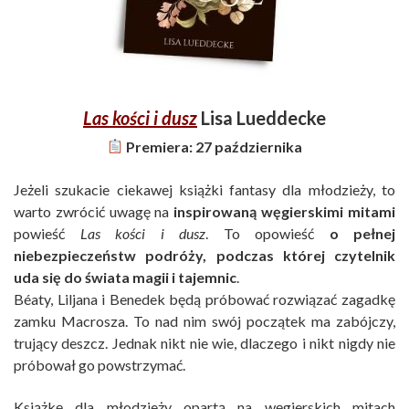
Las kości i dusz
Lisa Lueddecke
Premiera: 27 października
Jeżeli szukacie ciekawej książki fantasy dla młodzieży, to
warto zwrócić uwagę na
inspirowaną węgierskimi mitami
powieść
Las kości i dusz
. To opowieść
o pełnej
niebezpieczeństw podróży, podczas której czytelnik
uda się do świata magii i tajemnic
.
Béaty, Liljana i Benedek będą próbować rozwiązać zagadkę
zamku Macrosza. To nad nim swój początek ma zabójczy,
trujący deszcz. Jednak nikt nie wie, dlaczego i nikt nigdy nie
próbował go powstrzymać.
Książkę dla młodzieży opartą na węgierskich mitach