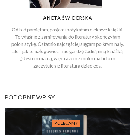
ANETA ŚWIDERSKA
Odkąd pamiętam, pasjami połykałam ciekawe książki.
To właśnie z zamiłowania do literatury skończyłam
polonistykę. Ostatnio najczęściej sięgam po kryminały,
ale - jak to nałogowiec - nie gardzę żadną inną książką
;) Jestem mamą, więc razem z moim maluchem
zaczytuję się literaturą dziecięcą.
PODOBNE WPISY
POLECAMY