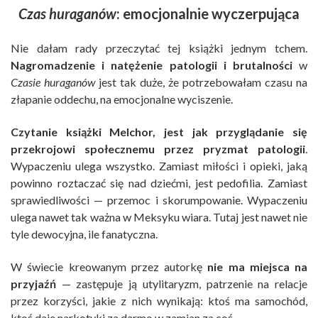
Czas huraganów
: emocjonalnie wyczerpująca
Nie dałam rady przeczytać tej książki jednym tchem.
Nagromadzenie i natężenie patologii i brutalności
w
Czasie huraganów
jest tak duże, że potrzebowałam czasu na
złapanie oddechu, na emocjonalne wyciszenie.
Czytanie książki Melchor, jest jak przyglądanie się
przekrojowi społecznemu przez pryzmat patologii
.
Wypaczeniu ulega wszystko. Zamiast miłości i opieki, jaką
powinno roztaczać się nad dziećmi, jest pedofilia. Zamiast
sprawiedliwości — przemoc i skorumpowanie. Wypaczeniu
ulega nawet tak ważna w Meksyku wiara. Tutaj jest nawet nie
tyle dewocyjna, ile fanatyczna.
W świecie kreowanym przez autorkę
nie ma miejsca na
przyjaźń
— zastępuje ją utylitaryzm, patrzenie na relacje
przez korzyści, jakie z nich wynikają: ktoś ma samochód,
ktoś daje narkotyki za darmo w zamian za coś…