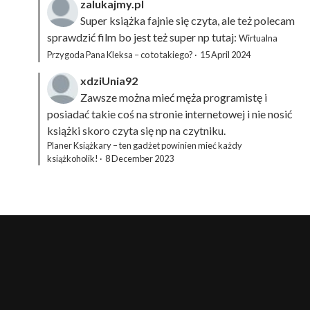
zalukajmy.pl
Super książka fajnie się czyta, ale też polecam
sprawdzić film bo jest też super np tutaj:
Wirtualna
Przygoda Pana Kleksa – co to takiego?
·
15 April 2024
xdziUnia92
Zawsze można mieć męża programistę i
posiadać takie coś na stronie internetowej i nie nosić
książki skoro czyta się np na czytniku.
Planer Książkary – ten gadżet powinien mieć każdy
książkoholik!
·
8 December 2023