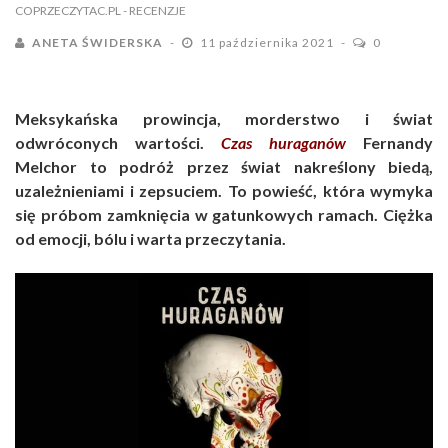
COPRZECZYTAC.PL
- RECENZJE
ANETA ŚWIDERSKA
11 października 2021
0
Meksykańska prowincja, morderstwo i świat
odwróconych wartości.
Czas huraganów
Fernandy
Melchor to podróż przez świat nakreślony biedą,
uzależnieniami i zepsuciem. To powieść, która wymyka
się próbom zamknięcia w gatunkowych ramach. Ciężka
od emocji, bólu i warta przeczytania.