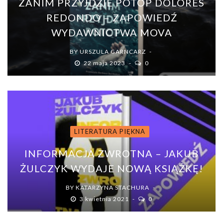
ZANIM PRZYJDZIE POTOP DOLORES
REDONDO – ZAPOWIEDŹ
WYDAWNICTWA MOVA
BY
URSZULA GARNCARZ
22 maja 2023
0
LITERATURA PIĘKNA
INFORMACJA ZWROTNA – JAKUB
ŻULCZYK WYDAJE NOWĄ KSIĄŻKĘ!
BY
KATARZYNA STACHURA
3 kwietnia 2021
0