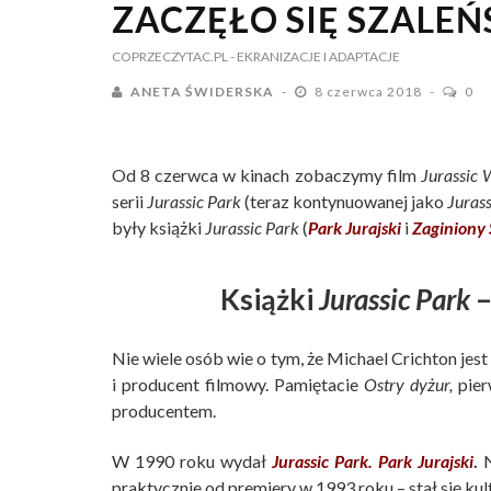
ZACZĘŁO SIĘ SZALE
COPRZECZYTAC.PL
- EKRANIZACJE I ADAPTACJE
ANETA ŚWIDERSKA
8 czerwca 2018
0
Od 8 czerwca w kinach zobaczymy film
Jurassic 
serii
Jurassic Park
(teraz kontynuowanej jako
Juras
były książki
Jurassic Park
(
Park Jurajski
i
Zaginiony 
Książki
Jurassic Park
–
Nie wiele osób wie o tym, że Michael Crichton jest
i producent filmowy. Pamiętacie
Ostry dyżur,
pier
producentem.
W 1990 roku wydał
Jurassic Park. Park Jurajski
.
N
praktycznie od premiery w 1993 roku – stał się kul