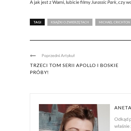
A jak jest z Wami, lubicie filmy
Jurassic Park
, czy w
TAGI
KSIĄŻKI O ZWIERZĘTACH
MICHAEL CRICHTON
Poprzedni Artykuł
TRZECI TOM SERII APOLLO I BOSKIE
PRÓBY!
ANETA
Odkąd p
właśnie 