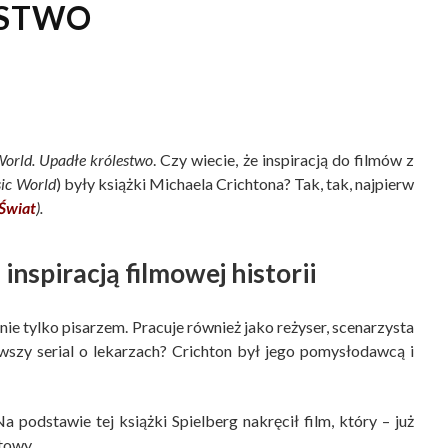
ŃSTWO
World. Upadłe królestwo
. Czy wiecie, że inspiracją do filmów z
sic World
) były książki Michaela Crichtona? Tak, tak, najpierw
Świat
).
 inspiracją filmowej historii
 nie tylko pisarzem. Pracuje również jako reżyser, scenarzysta
wszy serial o lekarzach? Crichton był jego pomysłodawcą i
a podstawie tej książki Spielberg nakręcił film, który – już
towy.