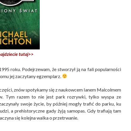
ajdziecie tutaj>>
995 roku. Podejrzewam, że stworzył ją na fali popularności
domu jej zaczytany egzemplarz.
ej części, znów spotykamy się z naukowcem Ianem Malcolmem
w. Tym razem to nie jest park rozrywki, tylko wyspa ze
czynały swoje życie, by później mogły trafić do parku, ku
udzi, a prehistoryczne gady żyją samopas. Gdy trafiają tam
zaczyna się kolejna walka o przetrwanie.