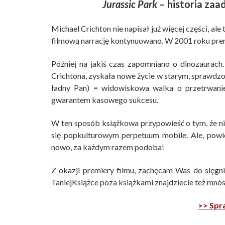
Jurassic Park
– historia za
Michael Crichton nie napisał już więcej części, ale
filmową narrację kontynuowano. W 2001 roku premi
Później na jakiś czas zapomniano o dinozaurach.
Crichtona, zyskała nowe życie w starym, sprawdzon
ładny Pan) = widowiskowa walka o przetrwanie 
gwarantem kasowego sukcesu.
W ten sposób książkowa przypowieść o tym, że nied
się popkulturowym perpetuum mobile. Ale, powi
nowo, za każdym razem podoba!
Z okazji premiery filmu, zachęcam Was do sięgni
TaniejKsiążce poza książkami znajdziecie też mn
>> Spra