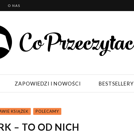
T
O NAS
ZAPOWIEDZI I NOWOŚCI
BESTSELLERY
AWIE KSIĄŻEK
POLECAMY
RK – TO OD NICH