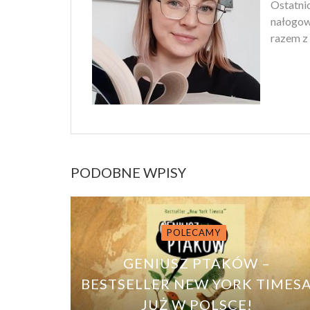
Ostatnio
nałogowi
razem z 
PODOBNE WPISY
POLECAMY
GENIUSZ PTAKÓW –
BESTSELLER NEW YORK TIMES
JUŻ W POLSCE!