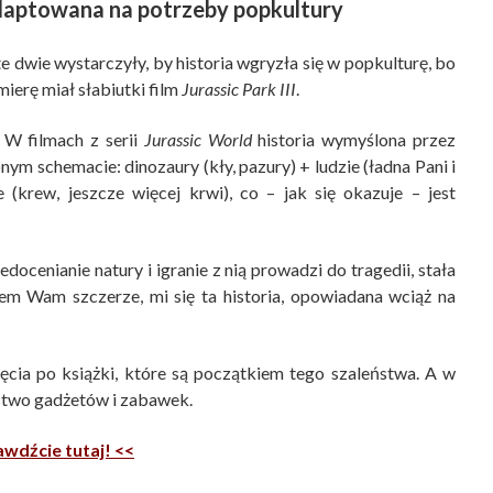
adaptowana na potrzeby popkultury
 te dwie wystarczyły, by historia wgryzła się w popkulturę, bo
erę miał słabiutki film
Jurassic Park III
.
 W filmach z serii
Jurassic World
historia wymyślona przez
ym schemacie: dinozaury (kły, pazury) + ludzie (ładna Pani i
(krew, jeszcze więcej krwi), co – jak się okazuje – jest
ocenianie natury i igranie z nią prowadzi do tragedii, stała
em Wam szczerze, mi się ta historia, opowiadana wciąż na
ęcia po książki, które są początkiem tego szaleństwa. A w
óstwo gadżetów i zabawek.
wdźcie tutaj! <<