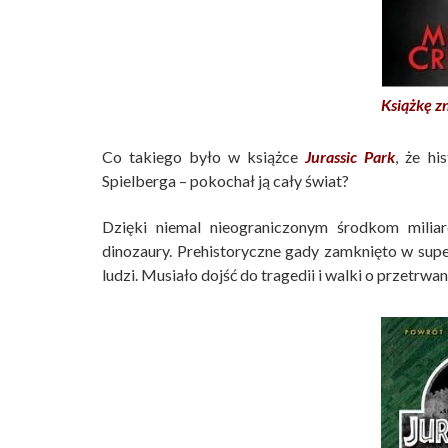
Książkę z
Co takiego było w książce
Jurassic Park
, że hi
Spielberga – pokochał ją cały świat?
Dzięki niemal nieograniczonym środkom milia
dinozaury. Prehistoryczne gady zamknięto w su
ludzi. Musiało dojść do tragedii i walki o przetrwan