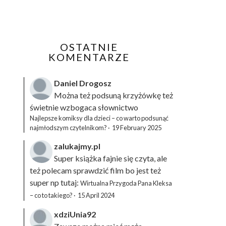
OSTATNIE
KOMENTARZE
Daniel Drogosz
Można też podsuną
krzyżówkę
też
świetnie wzbogaca słownictwo
Najlepsze komiksy dla dzieci – co warto podsunąć
najmłodszym czytelnikom?
·
19 February 2025
zalukajmy.pl
Super książka fajnie się czyta, ale
też polecam sprawdzić film bo jest też
super np tutaj:
Wirtualna Przygoda Pana Kleksa
– co to takiego?
·
15 April 2024
xdziUnia92