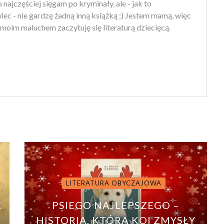
 najczęściej sięgam po kryminały, ale - jak to
ec - nie gardzę żadną inną książką ;) Jestem mamą, więc
moim maluchem zaczytuję się literaturą dziecięcą.
LITERATURA OBYCZAJOWA
A
PSIEGO NAJLEPSZEGO –
HISTORIA, KTÓRA KOI ZMYSŁY