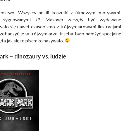
leństwo! Wszyscy nosili koszulki z filmowymi motywami.
ów sygnowanymi
JP
. Masowo zaczęły być wydawane
wało się nawet czasopismo z trójwymiarowymi ilustracjami
zobaczyć je w trójwymiarze, trzeba było nałożyć specjalne
ęta jak się to pisemko nazywało.
ark – dinozaury vs. ludzie