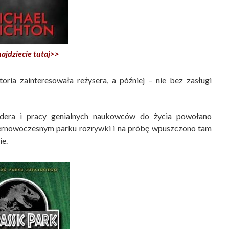
najdziecie tutaj>>
storia zainteresowała reżysera, a później – nie bez zasługi
rdera i pracy genialnych naukowców do życia powołano
pernowoczesnym parku rozrywki i na próbę wpuszczono tam
ie.