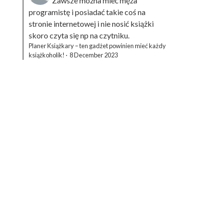
Zawsze można mieć męża
programistę i posiadać takie coś na
stronie internetowej i nie nosić książki
skoro czyta się np na czytniku.
Planer Książkary – ten gadżet powinien mieć każdy
książkoholik!
·
8 December 2023