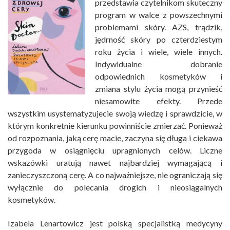
przedstawia czytelnikom skuteczny
program w walce z powszechnymi
problemami skóry. AZS, trądzik,
jędrność skóry po czterdziestym
roku życia i wiele, wiele innych.
Indywidualne dobranie
odpowiednich kosmetyków i
zmiana stylu życia mogą przynieść
niesamowite efekty. Przede
wszystkim usystematyzujecie swoją wiedzę i sprawdzicie, w
którym konkretnie kierunku powinniście zmierzać. Ponieważ
od rozpoznania, jaką cerę macie, zaczyna się długa i ciekawa
przygoda w osiągnięciu upragnionych celów. Liczne
wskazówki uratują nawet najbardziej wymagającą i
zanieczyszczoną cerę. A co najważniejsze, nie ograniczają się
wyłącznie do polecania drogich i nieosiągalnych
kosmetyków.
Izabela Lenartowicz jest polską specjalistką medycyny