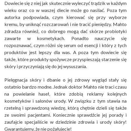
Dowiecie się z niej jak skutecznie wyleczyć trądzik w każdym
wieku oraz co w waszej diecie może go nasilać. Poza tym
autorka podpowiada, czym kierować się przy wyborze
kremu, by uniknąć rozczarowań i nie tracić pieniędzy. Mahto
zdradza również, co dobrego mogą dać skórze probiotyki
zawarte w kosmetykach. Ponadto nauczycie się
rozpoznawać, czym różni się serum od esencji i który z tych
produktów jest lepszy dla was. A poza tym dowiecie się
także, które produkty spożywcze przyspieszają starzenie się
skóry i przyczyniają się do jej wysuszania.
Pielęgnacja skóry i dbanie o jej zdrowy wygląd stały się
ostatnio bardzo modne. Jednak doktor Mahto nie traci czasu
na powielanie haseł, które zdobią reklamy kolejnych
kosmetyków i salonów urody. W związku z tym stawia na
rzetelną i sprawdzoną wiedzę, którą chętnie dzieli się także
ze swoimi pacjentami. Koniecznie sprawdźcie jej porady i
zaufajcie specjaliście w dziedzinie zdrowia i urody skóry!
Gwarantujemy, że nie pożałujecie!