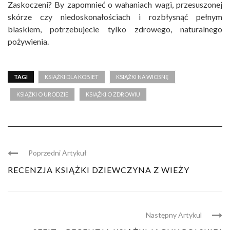
Zaskoczeni? By zapomnieć o wahaniach wagi, przesuszonej
skórze czy niedoskonałościach i rozbłysnąć pełnym
blaskiem, potrzebujecie tylko zdrowego, naturalnego
pożywienia.
TAGI
KSIĄŻKI DLA KOBIET
KSIĄŻKI NA WIOSNĘ
KSIĄŻKI O URODZIE
KSIĄŻKI O ZDROWIU
Poprzedni Artykuł
RECENZJA KSIĄŻKI DZIEWCZYNA Z WIEŻY
Następny Artykul