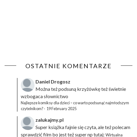
OSTATNIE KOMENTARZE
Daniel Drogosz
Można też podsuną
krzyżówkę
też świetnie
wzbogaca słownictwo
Najlepsze komiksy dla dzieci – co warto podsunąć najmłodszym
czytelnikom?
·
19 February 2025
zalukajmy.pl
Super książka fajnie się czyta, ale też polecam
sprawdzić film bo jest też super np tutaj:
Wirtualna