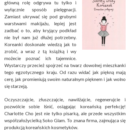
główną rolę odgrywa tu tylko i
wyłącznie sposób pielęgnacji.
Zamiast ukrywać się pod grubymi
warstwami makijażu, lepiej jest
zadbać o to, aby kryjący podkład
nie był nam już dłużej potrzebny.
Koreanki doskonale wiedzą jak to
zrobić, a wraz z tą książką i wy
możecie poznać ich tajemnice.
Wystarczy przecież spojrzeć na twarz dowolnej mieszkanki
tego egzotycznego kraju. Od razu widać jak piękną mają
cerę, jak promieniują swoim naturalnym pięknem i jak wolno
się starzeją.
Oczyszczajcie, złuszczajcie, nawilżajcie, regenerujcie i
pozwólcie sobie lśnić, osiągając koreańską perfekcję!
Charlotte Cho jest nie tylko pisarką, ale przede wszystkim
współzałożycielką Soko Glam. To znana firma, zajmująca się
produkcją koreańskich kosmetyków.