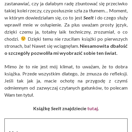
zastanawiać, czy ja dałabym radę zbuntować się przeciwko
takiej kolei rzeczy, czy posłusznie szła za tłumem… Moment,
w którym dowiedziałam się, co to jest
SeeIt
i do czego służy
wprawił mnie w osłupienie. Za plus uważam prosty język,
dzięki czemu ja, totalny laik techniczny, zrozumiał, o co
chodzi.
Dzięki temu nie rzuciłam książki po pierwszych
stronach, ba! Nawet się wciągnęłam.
Niesamowita dbałość
o szczegóły pozwoliła mi wyobrazić sobie ten świat.
Mimo że to nie jest mój klimat, to uważam, że to dobra
książka. Przede wszystkim dlatego, że zmusza do refleksji.
Jeśli tak jak ja, macie ochotę na przygodę z czymś
odmiennym od zazwyczaj czytanych gatunków, to polecam
Wam ten tytuł.
Książkę
SeeIt
znajdziecie
tutaj
.