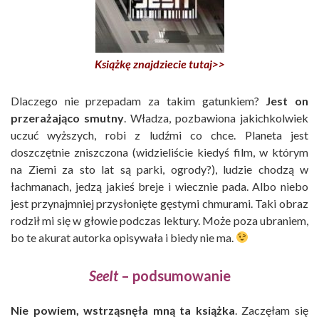
Książkę znajdziecie tutaj>>
Dlaczego nie przepadam za takim gatunkiem?
Jest on
przerażająco smutny
. Władza, pozbawiona jakichkolwiek
uczuć wyższych, robi z ludźmi co chce. Planeta jest
doszczętnie zniszczona (widzieliście kiedyś film, w którym
na Ziemi za sto lat są parki, ogrody?), ludzie chodzą w
łachmanach, jedzą jakieś breje i wiecznie pada. Albo niebo
jest przynajmniej przysłonięte gęstymi chmurami. Taki obraz
rodził mi się w głowie podczas lektury. Może poza ubraniem,
bo te akurat autorka opisywała i biedy nie ma.
SeeIt
– podsumowanie
Nie powiem, wstrząsnęła mną ta książka
. Zaczęłam się