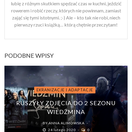
lubię z różnym skutkiem spędzać czas w kuchni, jeździć
rowerem i robić rzeczy, których nie powinnam, zamiast
zająć się tymi istotnymi. ;-) Ale – kto tak nie robi, niech
pierwszy rzuci książką… którą chętnie przeczytam!
PODOBNE WPISY
EKRANIZACJE I ADAPTACJE
RUSZYŁY ZDJĘCIA DO 2 SEZONU
WIEDŹMINA
BY
ANNA ALIMOWSKA
24 lutego 2020
0