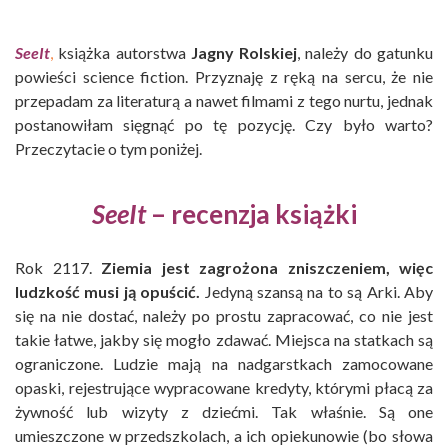
SeeIt
,
książka autorstwa
Jagny Rolskiej
, należy do gatunku
powieści science fiction. Przyznaję z ręką na sercu, że nie
przepadam za literaturą a nawet filmami z tego nurtu, jednak
postanowiłam sięgnąć po tę pozycję. Czy było warto?
Przeczytacie o tym poniżej.
SeeIt
– recenzja książki
Rok 2117.
Ziemia jest zagrożona zniszczeniem, więc
ludzkość musi ją opuścić.
Jedyną szansą na to są Arki. Aby
się na nie dostać, należy po prostu zapracować, co nie jest
takie łatwe, jakby się mogło zdawać. Miejsca na statkach są
ograniczone. Ludzie mają na nadgarstkach zamocowane
opaski, rejestrujące wypracowane kredyty, którymi płacą za
żywność lub wizyty z dziećmi. Tak właśnie. Są one
umieszczone w przedszkolach, a ich opiekunowie (bo słowa