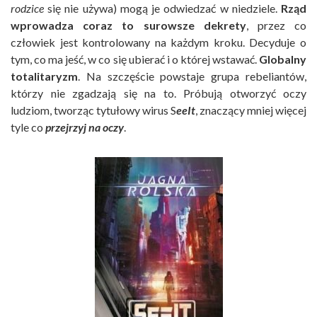
rodzice
się nie używa) mogą je odwiedzać w niedziele.
Rząd
wprowadza coraz to surowsze dekrety
, przez co
człowiek jest kontrolowany na każdym kroku. Decyduje o
tym, co ma jeść, w co się ubierać i o której wstawać.
Globalny
totalitaryzm
. Na szczęście powstaje grupa rebeliantów,
którzy nie zgadzają się na to. Próbują otworzyć oczy
ludziom, tworząc tytułowy wirus S
eeIt
, znaczący mniej więcej
tyle co
przejrzyj na oczy
.