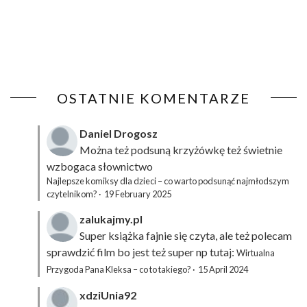
OSTATNIE KOMENTARZE
Daniel Drogosz
Można też podsuną
krzyżówkę
też świetnie
wzbogaca słownictwo
Najlepsze komiksy dla dzieci – co warto podsunąć najmłodszym
czytelnikom?
·
19 February 2025
zalukajmy.pl
Super książka fajnie się czyta, ale też polecam
sprawdzić film bo jest też super np tutaj:
Wirtualna
Przygoda Pana Kleksa – co to takiego?
·
15 April 2024
xdziUnia92