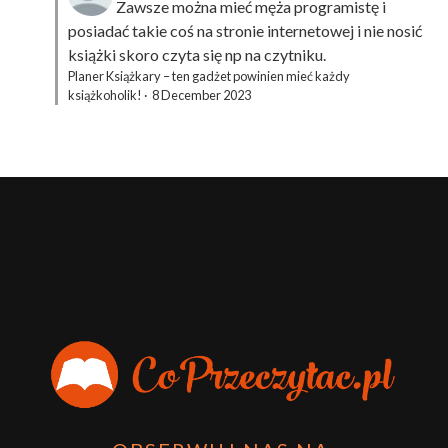
Zawsze można mieć męża programistę i
posiadać takie coś na stronie internetowej i nie nosić
książki skoro czyta się np na czytniku.
Planer Książkary – ten gadżet powinien mieć każdy
książkoholik!
·
8 December 2023