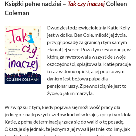
Książki pełne nadziei –
Tak czy inaczej
Colleen
Coleman
Dwudziestodziewięcioletnia Katie Kelly
jest w dołku. Ben Cole, miłość jej życia,
przyjął posadę za granicą i tym samym
złamał jej serce. Poza tym restauracja, w
którą zainwestowała wszystkie swoje
oszczędności, splajtowała. Katie pracuje
teraz w domu opieki, a jej popisowym
daniem jest beżowa pulpa dla
pensjonariuszy. Z pewnością nie jest to
życie, o jakim marzyła.
W związku z tym, kiedy pojawia się możliwość pracy dla
jednego z najlepszych szefów kuchni w kraju, a przy tym idola
Katie, z pełną determinacją rzuca się do walki o tę posadę.
Okazuje się jednak, że jednym z jej rywali jest nie kto inny, jak