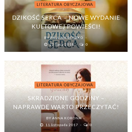
LITERATURA OBYCZAJOWA
DZIKOŚĆ SERCA – NOWE WYDANIE
KULTOWEJ POWIEŚCI!
BY
PAULINA ROSZKO
22 lipca 2018
0
LITERATURA OBYCZAJOWA
SKRADZIONE GODZINY –
NAPRAWDĘ WARTO PRZECZYTAĆ!
BY
ANNA KORONA
11 listopada 2017
0