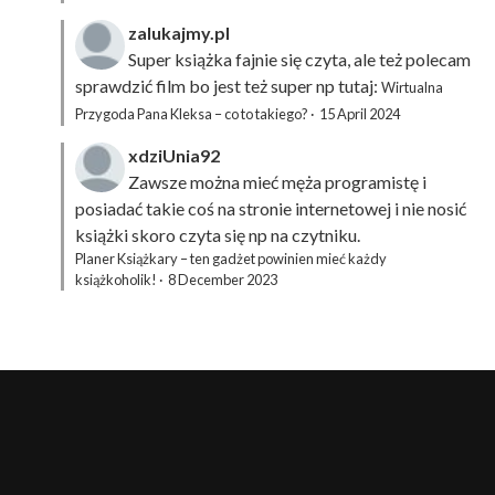
zalukajmy.pl
Super książka fajnie się czyta, ale też polecam
sprawdzić film bo jest też super np tutaj:
Wirtualna
Przygoda Pana Kleksa – co to takiego?
·
15 April 2024
xdziUnia92
Zawsze można mieć męża programistę i
posiadać takie coś na stronie internetowej i nie nosić
książki skoro czyta się np na czytniku.
Planer Książkary – ten gadżet powinien mieć każdy
książkoholik!
·
8 December 2023