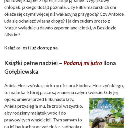
portowej knajpie, z opresji ratuje ją Janek. Wyjątkowy
chłopak, jakiego dotąd poznała. Czy kilka mazurskich dni
okaże się czymś więcej niż wakacyjną przygodą? Czy Antolce
uda się odnaleźć własną drogę? I jakim cudem prosto z
Mazur wyląduje u dawno zapomnianej ciotki, w Beskidzie
Niskim?
Książka jest już dostępna.
Książki pełne nadziei –
Podaruj mi jutro
Ilona
Gołębiewska
Aniela Horczyńska, córka profesora Fiodora Horczyńskiego,
to malarka, której prace są znane na całym świecie. Gdy
jej
ojciec umierał przed kilkunastu laty,
Aniela przysięgła mu, że zrobi wszystko,
aby rodzinny majątek wrócił do
prawowitych właścicieli. Tym samym to
na jej barkach spoczął ciężar zadbania o