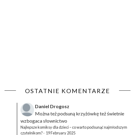
OSTATNIE KOMENTARZE
Daniel Drogosz
Można też podsuną
krzyżówkę
też świetnie
wzbogaca słownictwo
Najlepsze komiksy dla dzieci – co warto podsunąć najmłodszym
czytelnikom?
·
19 February 2025