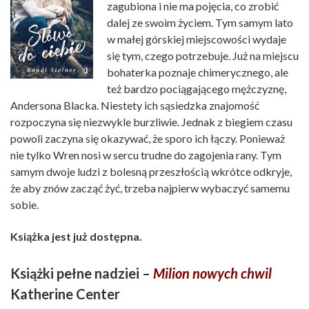
zagubiona i nie ma pojęcia, co zrobić
dalej ze swoim życiem. Tym samym lato
w małej górskiej miejscowości wydaje
się tym, czego potrzebuje. Już na miejscu
bohaterka poznaje chimerycznego, ale
też bardzo pociągającego mężczyznę,
Andersona Blacka. Niestety ich sąsiedzka znajomość
rozpoczyna się niezwykle burzliwie. Jednak z biegiem czasu
powoli zaczyna się okazywać, że sporo ich łączy. Ponieważ
nie tylko Wren nosi w sercu trudne do zagojenia rany. Tym
samym dwoje ludzi z bolesną przeszłością wkrótce odkryje,
że aby znów zacząć żyć, trzeba najpierw wybaczyć samemu
sobie.
Książka jest już dostępna.
Książki pełne nadziei –
Milion nowych chwil
Katherine Center