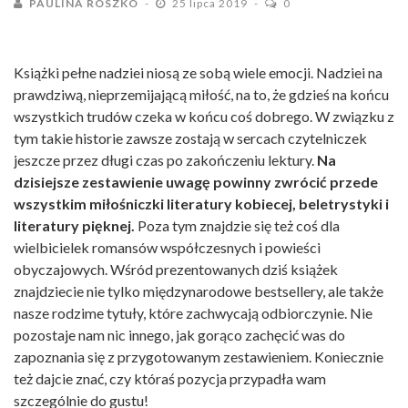
PAULINA ROSZKO
25 lipca 2019
0
Książki pełne nadziei niosą ze sobą wiele emocji. Nadziei na
prawdziwą, nieprzemijającą miłość, na to, że gdzieś na końcu
wszystkich trudów czeka w końcu coś dobrego. W związku z
tym takie historie zawsze zostają w sercach czytelniczek
jeszcze przez długi czas po zakończeniu lektury.
Na
dzisiejsze zestawienie uwagę powinny zwrócić przede
wszystkim miłośniczki literatury kobiecej, beletrystyki i
literatury pięknej.
Poza tym znajdzie się też coś dla
wielbicielek romansów współczesnych i powieści
obyczajowych. Wśród prezentowanych dziś książek
znajdziecie nie tylko międzynarodowe bestsellery, ale także
nasze rodzime tytuły, które zachwycają odbiorczynie. Nie
pozostaje nam nic innego, jak gorąco zachęcić was do
zapoznania się z przygotowanym zestawieniem. Koniecznie
też dajcie znać, czy któraś pozycja przypadła wam
szczególnie do gustu!