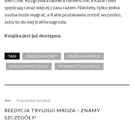
Ben Cole. Rozgrywka nabiera rumieńców, a Katie i Ben
spędzają coraz więcej czasu razem. Niestety, tylko jedna
osoba może wygrać, a Katie postanawia zrobić wszystko,
żeby to do niej trafiła nagroda.
Książka jest już dostępna.
TAGI
KSIĄŻKI DLA KOBIET
KSIĄŻKI NA WAKACJE
ROMANS WSPÓŁCZESNY
WYDAWNICTWO KOBIECE
Poprzedni Artykuł
REEDYCJA TRYLOGII MROZA – ZNAMY
SZCZEGÓŁY!