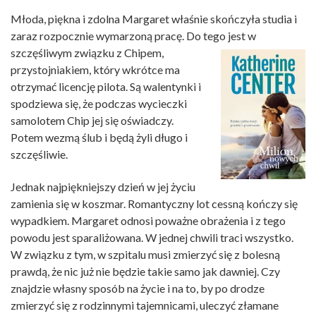
Młoda, piękna i zdolna Margaret właśnie skończyła studia i
zaraz rozpocznie wymarzoną pracę. Do tego jest w
szczęśliwym związku z Chipem,
przystojniakiem, który wkrótce ma
otrzymać licencję pilota. Są walentynki i
spodziewa się, że podczas wycieczki
samolotem Chip jej się oświadczy.
Potem wezmą ślub i będą żyli długo i
szczęśliwie.
Jednak najpiękniejszy dzień w jej życiu
zamienia się w koszmar. Romantyczny lot cessną kończy się
wypadkiem. Margaret odnosi poważne obrażenia i z tego
powodu jest sparaliżowana. W jednej chwili traci wszystko.
W związku z tym, w szpitalu musi zmierzyć się z bolesną
prawdą, że nic już nie będzie takie samo jak dawniej. Czy
znajdzie własny sposób na życie i na to, by po drodze
zmierzyć się z rodzinnymi tajemnicami, uleczyć złamane