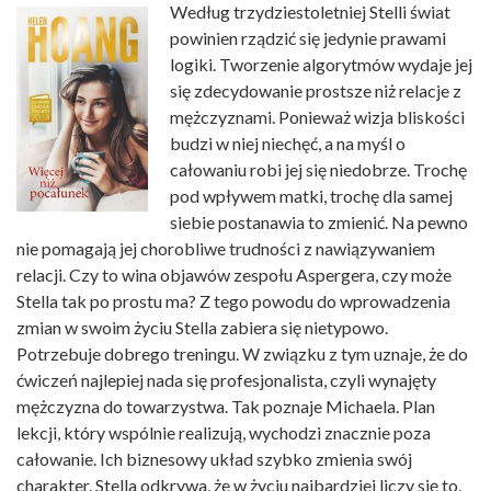
Według trzydziestoletniej Stelli świat
powinien rządzić się jedynie prawami
logiki. Tworzenie algorytmów wydaje jej
się zdecydowanie prostsze niż relacje z
mężczyznami. Ponieważ wizja bliskości
budzi w niej niechęć, a na myśl o
całowaniu robi jej się niedobrze. Trochę
pod wpływem matki, trochę dla samej
siebie postanawia to zmienić. Na pewno
nie pomagają jej chorobliwe trudności z nawiązywaniem
relacji. Czy to wina objawów zespołu Aspergera, czy może
Stella tak po prostu ma? Z tego powodu do wprowadzenia
zmian w swoim życiu Stella zabiera się nietypowo.
Potrzebuje dobrego treningu. W związku z tym uznaje, że do
ćwiczeń najlepiej nada się profesjonalista, czyli wynajęty
mężczyzna do towarzystwa. Tak poznaje Michaela. Plan
lekcji, który wspólnie realizują, wychodzi znacznie poza
całowanie. Ich biznesowy układ szybko zmienia swój
charakter. Stella odkrywa, że w życiu najbardziej liczy się to,