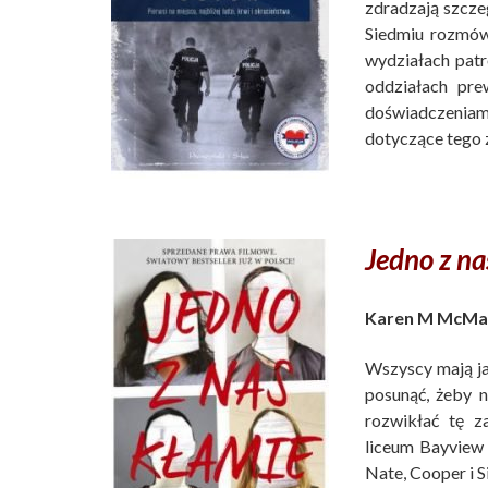
zdradzają szcze
Siedmiu rozmów
wydziałach pat
oddziałach pre
doświadczeniam
dotyczące tego z
Jedno z na
Karen M McMa
Wszyscy mają ja
posunąć, żeby n
rozwikłać tę z
liceum Bayview 
Nate, Cooper i S