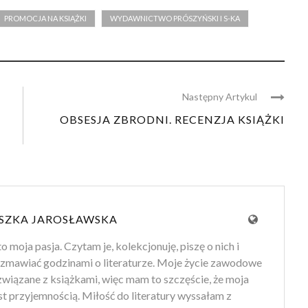
PROMOCJA NA KSIĄŻKI
WYDAWNICTWO PRÓSZYŃSKI I S-KA
Następny Artykul
OBSESJA ZBRODNI. RECENZJA KSIĄŻKI
SZKA JAROSŁAWSKA
to moja pasja. Czytam je, kolekcjonuję, piszę o nich i
zmawiać godzinami o literaturze. Moje życie zawodowe
 związane z książkami, więc mam to szczęście, że moja
st przyjemnością. Miłość do literatury wyssałam z