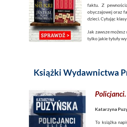
faktu. Z pewnością
obyczajowej oraz fa
dzieci. Cytując klas
Jak zawsze możesz n
tylko jakie tytuły 
Książki Wydawnictwa Pró
Policjanci.
Katarzyna Puz
To książka napi