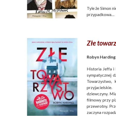
Tyle że Simon ni
przypadkowa…
Złe towar
Robyn Harding
Historia Jeffa i
sympatycznej d
Towarzystwo, 
przyjacielski
dziewczyny. Mia
filmowy przy pi
przewrotny. Pr
zaczyna rozpadać