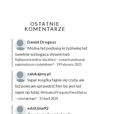
OSTATNIE
KOMENTARZE
Daniel Drogosz
Można też podsuną
krzyżówkę
też
świetnie wzbogaca słownictwo
Najlepsze komiksy dla dzieci – co warto podsunąć
najmłodszym czytelnikom?
·
19 February 2025
zalukajmy.pl
Super książka fajnie się czyta, ale
też polecam sprawdzić film bo jest też
super np tutaj:
Wirtualna Przygoda Pana Kleksa
– co to takiego?
·
15 April 2024
xdziUnia92