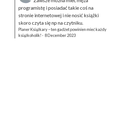
Zawsze można mieć męża
programistę i posiadać takie coś na
stronie internetowej i nie nosić książki
skoro czyta się np na czytniku.
Planer Książkary – ten gadżet powinien mieć każdy
książkoholik!
·
8 December 2023