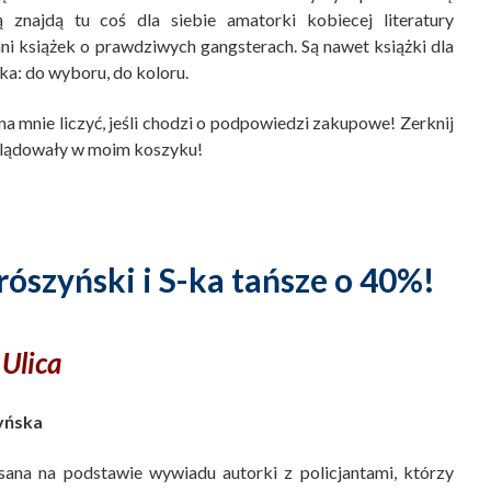
 znajdą tu coś dla siebie amatorki kobiecej literatury
ni książek o prawdziwych gangsterach. Są nawet książki dla
yka: do wyboru, do koloru.
a mnie liczyć, jeśli chodzi o podpowiedzi zakupowe! Zerknij
wylądowały w moim koszyku!
szyński i S-ka tańsze o 40%!
 Ulica
yńska
sana na podstawie wywiadu autorki z policjantami, którzy