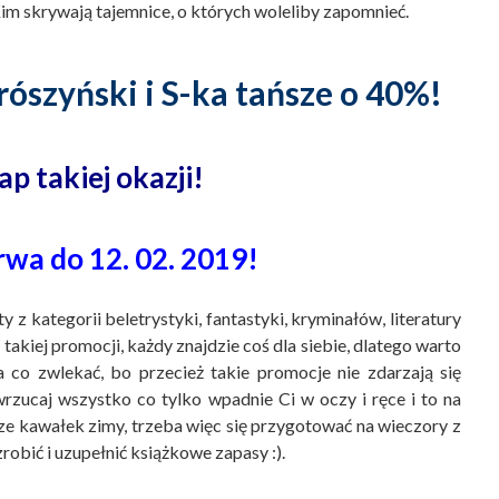
i Kim skrywają tajemnice, o których woleliby zapomnieć.
szyński i S-ka tańsze o 40%!
p takiej okazji!
wa do 12. 02. 2019!
 z kategorii beletrystyki, fantastyki, kryminałów, literatury
W takiej promocji, każdy znajdzie coś dla siebie, dlatego warto
a co zwlekać, bo przecież takie promocje nie zdarzają się
 wrzucaj wszystko co tylko wpadnie Ci w oczy i ręce i to na
ze kawałek zimy, trzeba więc się przygotować na wieczory z
zrobić i uzupełnić książkowe zapasy :).