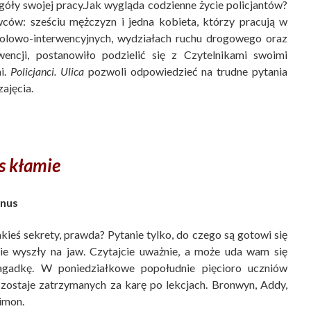
góły swojej pracy.Jak wygląda codzienne życie policjantów?
ców: sześciu mężczyzn i jedna kobieta, którzy pracują w
rolowo-interwencyjnych, wydziałach ruchu drogowego oraz
wencji, postanowiło podzielić się z Czytelnikami swoimi
i.
Policjanci. Ulica
pozwoli odpowiedzieć na trudne pytania
ajęcia.
s kłamie
nus
kieś sekrety, prawda? Pytanie tylko, do czego są gotowi się
ie wyszły na jaw. Czytajcie uważnie, a może uda wam się
agadkę. W poniedziałkowe popołudnie pięcioro uczniów
zostaje zatrzymanych za karę po lekcjach. Bronwyn, Addy,
imon.