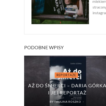
mlekiem
stracony
instagra
PODOBNE WPISY
REPORTAŻE
AŻ DO ŚMIERCI – DARIA GÓRK
I JEJ REPORTAŻ
BY
PAULINA ROSZKO