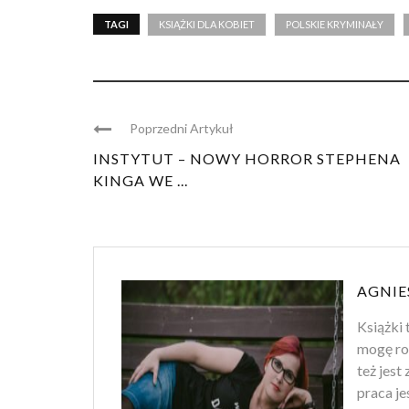
TAGI
KSIĄŻKI DLA KOBIET
POLSKIE KRYMINAŁY
Poprzedni Artykuł
INSTYTUT – NOWY HORROR STEPHENA
KINGA WE ...
AGNIE
Książki 
mogę ro
też jest
praca je