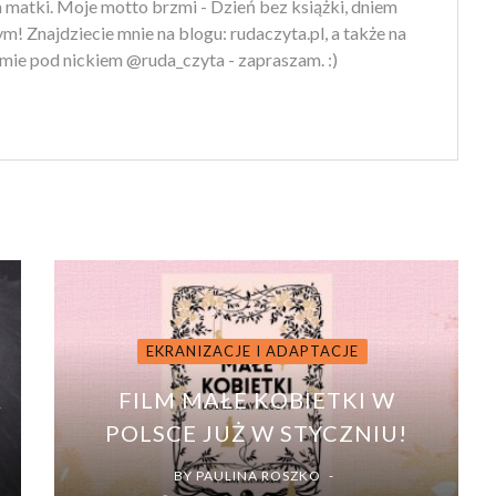
 matki. Moje motto brzmi - Dzień bez książki, dniem
m! Znajdziecie mnie na blogu: rudaczyta.pl, a także na
mie pod nickiem @ruda_czyta - zapraszam. :)
EKRANIZACJE I ADAPTACJE
A
FILM MAŁE KOBIETKI W
POLSCE JUŻ W STYCZNIU!
BY
PAULINA ROSZKO