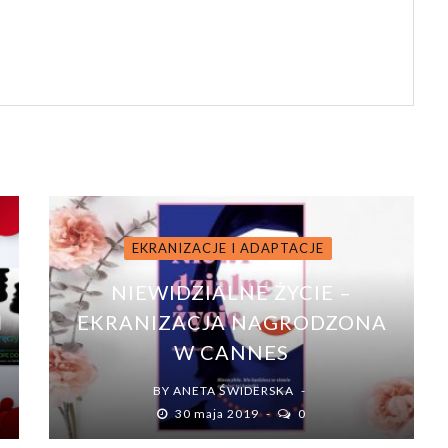
EKRANIZACJE I ADAPTACJE
NIEWIDZIALNE ŻYCIE –
Ń
EKRANIZACJA NAGRODZONA
W CANNES
BY
ANETA ŚWIDERSKA
30 maja 2019
0