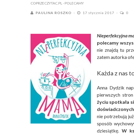
COPRZECZYTAC.PL
- POLECAMY
PAULINA ROSZKO
17 stycznia 2017
0
Nieperfekcyjna 
polecamy wszy
nie znajdą tu pr
zatem autorka ofe
Każda z nas t
Anna Dydzik napi
pierwszych stro
życiu spotkała s
doświadczonych
nie potrzebują ju
sposób wychowywa
dziesiątkę.
W ks