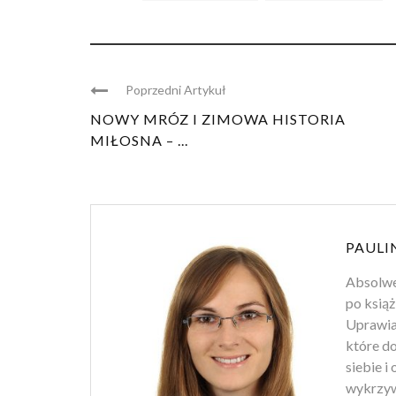
Poprzedni Artykuł
NOWY MRÓZ I ZIMOWA HISTORIA
MIŁOSNA – ...
PAULI
Absolwen
po książ
Uprawiam
które d
siebie i
wykrzyw