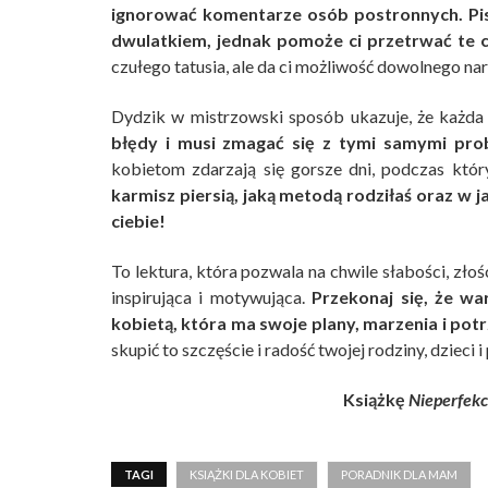
ignorować komentarze osób postronnych.
Pi
dwulatkiem, jednak pomoże ci przetrwać te c
czułego tatusia, ale da ci możliwość dowolnego nar
Dydzik w mistrzowski sposób ukazuje, że każda 
błędy i musi zmagać się z tymi samymi pro
kobietom zdarzają się gorsze dni, podczas któ
karmisz piersią, jaką metodą rodziłaś oraz w j
ciebie!
To lektura, która pozwala na chwile słabości, złoś
inspirująca i motywująca.
Przekonaj się, że wa
kobietą, która ma swoje plany, marzenia i pot
skupić to szczęście i radość twojej rodziny, dzieci 
Książkę
Nieperfek
TAGI
KSIĄŻKI DLA KOBIET
PORADNIK DLA MAM