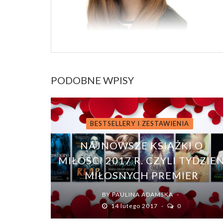
PODOBNE WPISY
BESTSELLERY I ZESTAWIENIA
NAJNOWSZE KSIĄŻKI O
MIŁOŚCI 2017 R. CZYLI TYDZIE
MIŁOSNYCH PREMIER
BY
PAULINA ADAMSKA
14 lutego 2017
0