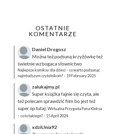
OSTATNIE
KOMENTARZE
Daniel Drogosz
Można też podsuną
krzyżówkę
też
świetnie wzbogaca słownictwo
Najlepsze komiksy dla dzieci – co warto podsunąć
najmłodszym czytelnikom?
·
19 February 2025
zalukajmy.pl
Super książka fajnie się czyta, ale
też polecam sprawdzić film bo jest też
super np tutaj:
Wirtualna Przygoda Pana Kleksa
– co to takiego?
·
15 April 2024
xdziUnia92