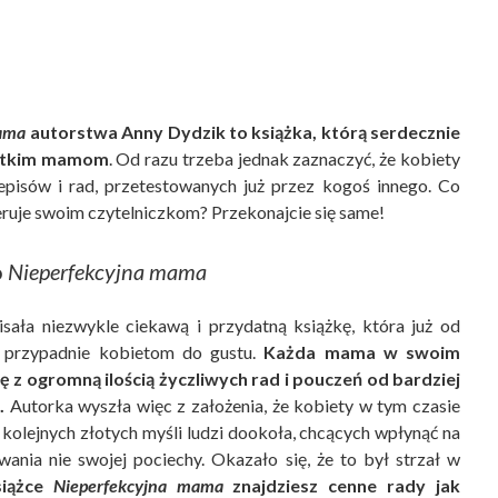
mama
autorstwa Anny Dydzik to książka, którą serdecznie
stkim mamom
. Od razu trzeba jednak zaznaczyć, że kobiety
zepisów i rad, przetestowanych już przez kogoś innego. Co
ruje swoim czytelniczkom? Przekonajcie się same!
o
Nieperfekcyjna mama
sała niezwykle ciekawą i przydatną książkę, która już od
n przypadnie kobietom do gustu.
Każda mama w swoim
ię z ogromną ilością życzliwych rad i pouczeń od bardziej
.
Autorka wyszła więc z założenia, że kobiety w tym czasie
ż kolejnych złotych myśli ludzi dookoła, chcących wpłynąć na
nia nie swojej pociechy. Okazało się, że to był strzał w
iążce
Nieperfekcyjna mama
znajdziesz cenne rady jak