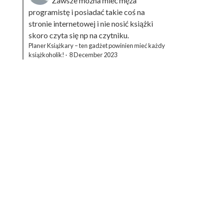
Zawsze można mieć męża
programistę i posiadać takie coś na
stronie internetowej i nie nosić książki
skoro czyta się np na czytniku.
Planer Książkary – ten gadżet powinien mieć każdy
książkoholik!
·
8 December 2023