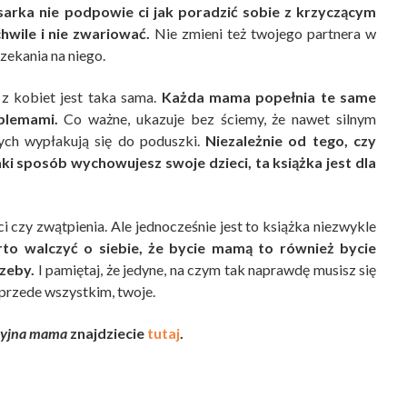
sarka nie podpowie ci jak poradzić sobie z krzyczącym
hwile i nie zwariować.
Nie zmieni też twojego partnera w
zekania na niego.
z kobiet jest taka sama.
Każda mama popełnia te same
blemami.
Co ważne, ukazuje bez ściemy, że nawet silnym
rych wypłakują się do poduszki.
Niezależnie od tego, czy
aki sposób wychowujesz swoje dzieci, ta książka jest dla
ci czy zwątpienia. Ale jednocześnie jest to książka niezwykle
rto walczyć o siebie, że bycie mamą to również bycie
rzeby.
I pamiętaj, że jedyne, na czym tak naprawdę musisz się
i przede wszystkim, twoje.
cyjna mama
znajdziecie
tutaj
.