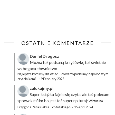
OSTATNIE KOMENTARZE
Daniel Drogosz
Można też podsuną
krzyżówkę
też świetnie
wzbogaca słownictwo
Najlepsze komiksy dla dzieci – co warto podsunąć najmłodszym
czytelnikom?
·
19 February 2025
zalukajmy.pl
Super książka fajnie się czyta, ale też polecam
sprawdzić film bo jest też super np tutaj:
Wirtualna
Przygoda Pana Kleksa – co to takiego?
·
15 April 2024