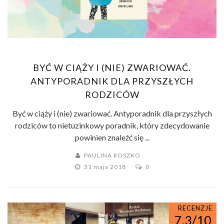
BYĆ W CIĄŻY I (NIE) ZWARIOWAĆ.
ANTYPORADNIK DLA PRZYSZŁYCH
RODZICÓW
Być w ciąży i (nie) zwariować. Antyporadnik dla przyszłych
rodziców to nietuzinkowy poradnik, który zdecydowanie
powinien znaleźć się ...
PAULINA ROSZKO
31 maja 2018
0
RECENZJE
7.3/10