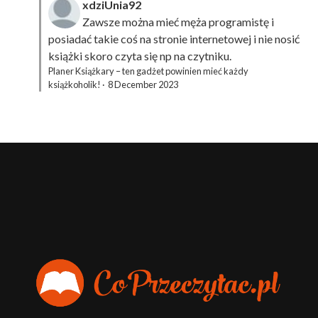
xdziUnia92
Zawsze można mieć męża programistę i
posiadać takie coś na stronie internetowej i nie nosić
książki skoro czyta się np na czytniku.
Planer Książkary – ten gadżet powinien mieć każdy
książkoholik!
·
8 December 2023