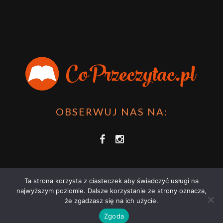
OBSERWUJ NAS NA:
Ta strona korzysta z ciasteczek aby świadczyć usługi na
najwyższym poziomie. Dalsze korzystanie ze strony oznacza,
że zgadzasz się na ich użycie.
COPRZECZYTAĆ.PL 2021 | STRONA WYKORZYSTUJE PLIKI COOKIES |
Zgoda
ZAPOZNAJ SIĘ Z
POLITYKĄ PRYWATNOŚCI