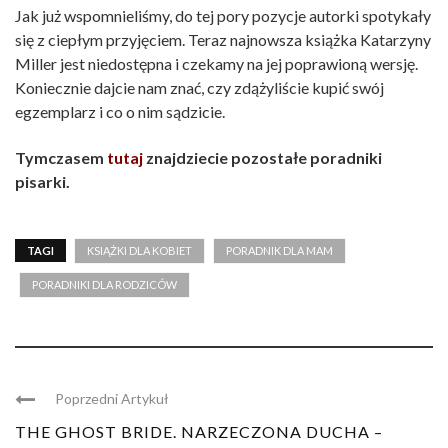
Jak już wspomnieliśmy, do tej pory pozycje autorki spotykały
się z ciepłym przyjęciem. Teraz najnowsza książka Katarzyny
Miller jest niedostępna i czekamy na jej poprawioną wersję.
Koniecznie dajcie nam znać, czy zdążyliście kupić swój
egzemplarz i co o nim sądzicie.
Tymczasem
tutaj
znajdziecie pozostałe poradniki
pisarki.
TAGI
KSIĄŻKI DLA KOBIET
PORADNIK DLA MAM
PORADNIKI DLA RODZICÓW
Poprzedni Artykuł
THE GHOST BRIDE. NARZECZONA DUCHA –