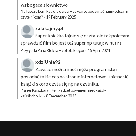
wzbogaca słownictwo
Najlepsze komiksy dla dzieci – co warto podsunąć najmłodszym
czytelnikom?
·
19 February 2025
zalukajmy.pl
Super książka fajnie się czyta, ale też polecam
sprawdzić film bo jest też super np tutaj:
Wirtualna
Przygoda Pana Kleksa – co to takiego?
·
15 April 2024
xdziUnia92
Zawsze można mieć męża programistę i
posiadać takie coś na stronie internetowej i nie nosić
książki skoro czyta się np na czytniku.
Planer Książkary – ten gadżet powinien mieć każdy
książkoholik!
·
8 December 2023