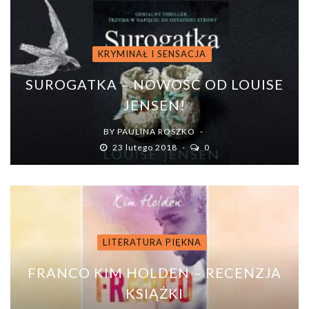
KRYMINAŁ I SENSACJA
SUROGATKA – NOWOŚĆ OD LOUISE
JENSEN!
BY
PAULINA ROSZKO
23 lutego 2018
0
LITERATURA PIĘKNA
FRANCO KIM HOLDEN – RECENZJA
KSIĄŻKI