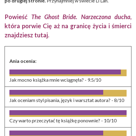
po drugiej stronie.
Przynajmniej w świecie Li Lan
.
Powieść
The Ghost Bride. Narzeczona ducha
,
która porwie Cię aż na granicę życia i śmierci
znajdziesz
tutaj
.
Ania ocenia:
Jak mocno książka mnie wciągnęła? -
9.5/10
Jak oceniam styl pisania, język i warsztat autora? -
8/10
Czy warto przeczytać tę książkę ponownie? -
10/10