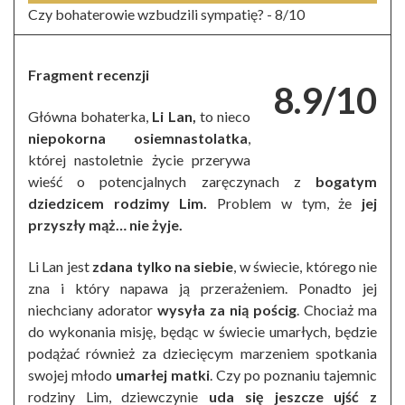
Czy bohaterowie wzbudzili sympatię? -
8/10
Fragment recenzji
8.9/10
Główna bohaterka,
Li Lan,
to nieco
niepokorna osiemnastolatka
,
której nastoletnie życie przerywa
wieść o potencjalnych zaręczynach z
bogatym
dziedzicem rodzimy Lim.
Problem w tym, że
jej
przyszły mąż… nie żyje.
Li Lan jest
zdana tylko na siebie
, w świecie, którego nie
zna i który napawa ją przerażeniem. Ponadto jej
niechciany adorator
wysyła za nią pościg
. Chociaż ma
do wykonania misję, będąc w świecie umarłych, będzie
podążać również za dziecięcym marzeniem spotkania
swojej młodo
umarłej matki
. Czy po poznaniu tajemnic
rodziny Lim, dziewczynie
uda się jeszcze ujść z