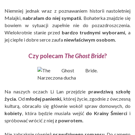
Niemniej jednak wraz z poznawaniem historii nastoletniej
Malajki,
nabrałam do niej sympatii.
Bohaterka znajdzie się
bowiem w sytuacji zupełnie nie do pozazdroszczenia.
Wielokrotnie stanie przed
bardzo trudnymi wyborami,
a
jej ciepłe i dobre serce zaufa
niewłaściwym osobom.
Czy polecam
The Ghost Bride
?
Na naszych oczach Li Lan przejdzie
prawdziwą szkołę
życia.
Od
młodej panienki,
której życie, zgodnie z ówczesną
kulturą, obracało się głównie wokół spraw domowych, do
kobiety
, która będzie musiała wejść
do Krainy Śmierci
i
spróbować wrócić z niej
z powrotem.
Nie zabraknie również
prawdziwego romansu
. Do samego