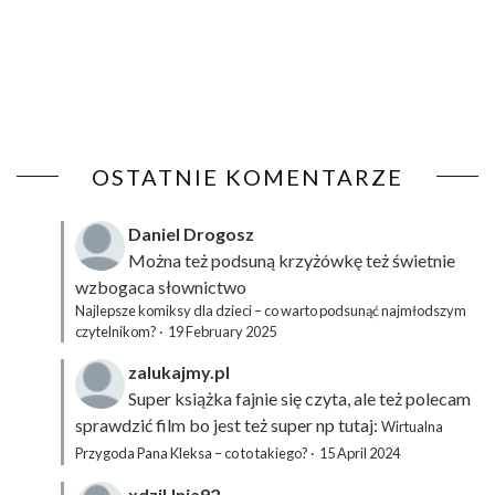
OSTATNIE KOMENTARZE
Daniel Drogosz
Można też podsuną
krzyżówkę
też świetnie
wzbogaca słownictwo
Najlepsze komiksy dla dzieci – co warto podsunąć najmłodszym
czytelnikom?
·
19 February 2025
zalukajmy.pl
Super książka fajnie się czyta, ale też polecam
sprawdzić film bo jest też super np tutaj:
Wirtualna
Przygoda Pana Kleksa – co to takiego?
·
15 April 2024
xdziUnia92