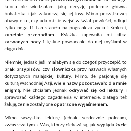
końca nie wiedziałam jaką decyzję podejmie główna
bohaterka i jak zakończą się jej losy. Mimo początkowej
obawy o to, czy uda mi się wejść w świat powieści, odkąd
tylko noga Li Lan stanęła na pograniczu życia i śmierci,
zupełnie przepadłam!
Książka zapewniła mi
kilka
zarwanych nocy
i tęskne powracanie do niej myślami w
ciągu dnia.
Niemniej jednak jeśli miałabym się do czegoś przyczepić, to
brak przypisów, czy słowniczka
przy nazwach własnych
dotyczących malajskiej kultury. Mimo, że pasjonuję się
kulturą Wschodniej Azji,
wiele nazw pozostawało dla mnie
enigmą
. Nie chciałam jednak
odrywać się od lektury
i
sprawdzać każdego zagadnienia w internecie, dlatego też
żałuję, że nie zostały one
opatrzone wyjaśnieniem
.
Mimo wszystko lekturę jednak serdecznie polecam,
zwłaszcza tym z Was, którzy ciekawi są, jak wygląda
życie