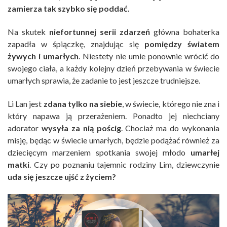
zamierza tak szybko się poddać.
Na skutek
niefortunnej serii zdarzeń
główna bohaterka
zapadła w śpiączkę, znajdując się
pomiędzy światem
żywych i umarłych
. Niestety nie umie ponownie wrócić do
swojego ciała, a każdy kolejny dzień przebywania w świecie
umarłych sprawia, że zadanie to jest jeszcze trudniejsze.
Li Lan jest
zdana tylko na siebie
, w świecie, którego nie zna i
który napawa ją przerażeniem. Ponadto jej niechciany
adorator
wysyła za nią pościg
. Chociaż ma do wykonania
misję, będąc w świecie umarłych, będzie podążać również za
dziecięcym marzeniem spotkania swojej młodo
umarłej
matki
. Czy po poznaniu tajemnic rodziny Lim, dziewczynie
uda się jeszcze ujść z życiem?