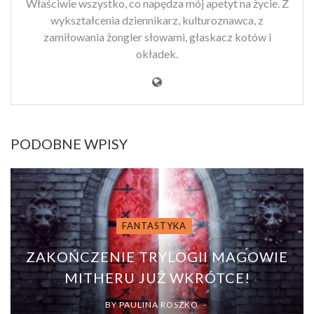
Właściwie wszystko, co napędza mój apetyt na życie. Z
wykształcenia dziennikarz, kulturoznawca, z
zamiłowania żongler słowami, głaskacz kotów i
okładek.
PODOBNE WPISY
FANTASTYKA
ZAKOŃCZENIE TRYLOGII MAGOWIE
MITHERU JUŻ WKRÓTCE!
BY
PAULINA ROSZKO