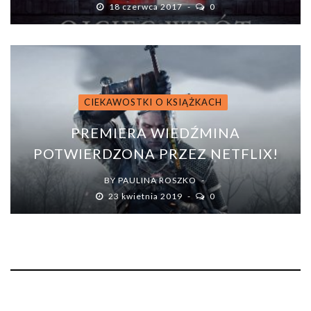
18 czerwca 2017
0
CIEKAWOSTKI O KSIĄŻKACH
PREMIERA WIEDŹMINA
POTWIERDZONA PRZEZ NETFLIX!
BY
PAULINA ROSZKO
23 kwietnia 2019
0