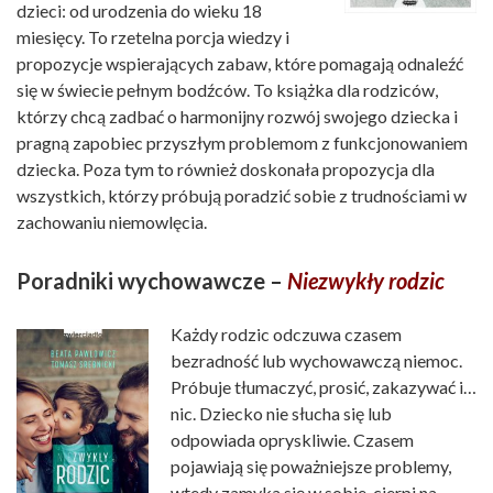
dzieci: od urodzenia do wieku 18
miesięcy. To rzetelna porcja wiedzy i
propozycje wspierających zabaw, które pomagają odnaleźć
się w świecie pełnym bodźców. To książka dla rodziców,
którzy chcą zadbać o harmonijny rozwój swojego dziecka i
pragną zapobiec przyszłym problemom z funkcjonowaniem
dziecka. Poza tym to również doskonała propozycja dla
wszystkich, którzy próbują poradzić sobie z trudnościami w
zachowaniu niemowlęcia.
Poradniki wychowawcze –
Niezwykły rodzic
Każdy rodzic odczuwa czasem
bezradność lub wychowawczą niemoc.
Próbuje tłumaczyć, prosić, zakazywać i…
nic. Dziecko nie słucha się lub
odpowiada opryskliwie. Czasem
pojawiają się poważniejsze problemy,
wtedy zamyka się w sobie, cierpi na