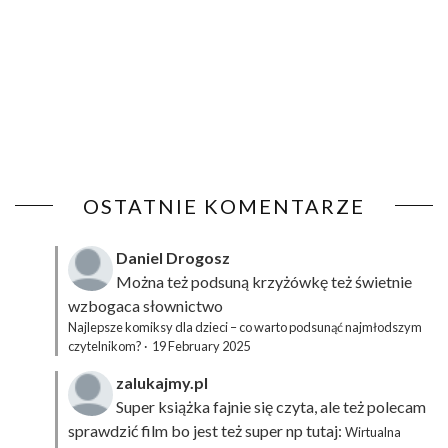
OSTATNIE KOMENTARZE
Daniel Drogosz
Można też podsuną
krzyżówkę
też świetnie
wzbogaca słownictwo
Najlepsze komiksy dla dzieci – co warto podsunąć najmłodszym
czytelnikom?
·
19 February 2025
zalukajmy.pl
Super książka fajnie się czyta, ale też polecam
sprawdzić film bo jest też super np tutaj:
Wirtualna