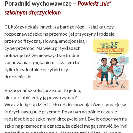
Poradniki wychowawcze –
Powiedz „nie”
szkolnym dręczycielom
Ci, którzy nękają innych, są bardzo różni. Książka uczy
rozpoznawać szkolną przemoc, jej przyczyny i rodzaje:
przemoc fizyczną, słowną,
emocjonalną i
cyberprzemoc. Na wielu przykładach
pokazuje też, że nie wszystkie trudne
zachowania są nękaniem – czasem to
tylko incydentalne przytyki czy
droczenie się.
Rozpoznać szkolną przemoc to jedno,
ale co zrobić, żeby ją powstrzymać?
Wraz z książką dzieci i ich rodzice poznają różne sytuacje, w
których następuje przemoc. Poza tym wspólnie uczą się
radzić sobie ze szkolnymi dręczycielami. Bycie odpornym na
szkolną przemoc nie oznacza, że dzieci mogą sprawić, by inni
zmienili swoje zachowanie. Ale mogą zmienić to, jak na nią