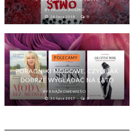
BY
PAULINA ROSZKO
28 lipca 2018
0
POLECAMY
PORADNIKI MODOWE, CZYLI JAK
DOBRZE WYGLĄDAĆ NA LATO
BY
KSIĄŻKOWEWIEŚCI
31 lipca 2017
0