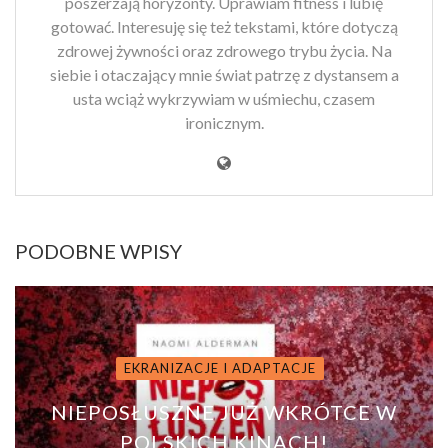
poszerzają horyzonty. Uprawiam fitness i lubię
gotować. Interesuję się też tekstami, które dotyczą
zdrowej żywności oraz zdrowego trybu życia. Na
siebie i otaczający mnie świat patrzę z dystansem a
usta wciąż wykrzywiam w uśmiechu, czasem
ironicznym.
PODOBNE WPISY
EKRANIZACJE I ADAPTACJE
NIEPOSŁUSZNE JUŻ WKRÓTCE W
POLSKICH KINACH!