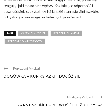
reagują i jaki ma na nich wpływ. Kształtując odporność i
pewność siebie, czytelnicy tej książki staną się silni i szybko
odzyskają równowagę po bolesnych przeżyciach.
TAGI
KSIĄŻKI DLA KOBIET
PORADNIK DLA MAM
PORADNIKI DLA RODZICÓW
Poprzedni Artykuł
DOGÓWKA – KUP KSIĄŻKI I DOŁÓŻ SIĘ ...
Następny Artykul
CZARNE SŁOŃCE – NOWOŚĆ OD ŻULCZYKA!