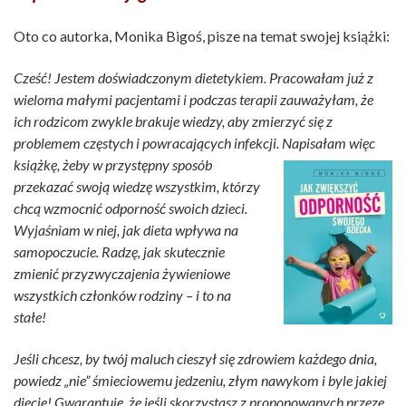
Oto co autorka, Monika Bigoś, pisze na temat swojej książki:
Cześć! Jestem doświadczonym dietetykiem. Pracowałam już z
wieloma małymi pacjentami i podczas terapii zauważyłam, że
ich rodzicom zwykle brakuje wiedzy, aby zmierzyć się z
problemem częstych i powracających infekcji. Napisałam więc
książkę, żeby w
przystępny sposób
przekazać swoją wiedzę wszystkim, którzy
chcą wzmocnić odporność swoich dzieci.
Wyjaśniam w niej, jak dieta wpływa na
samopoczucie. Radzę, jak skutecznie
zmienić przyzwyczajenia żywieniowe
wszystkich członków rodziny – i to na
stałe!
Jeśli chcesz, by twój maluch cieszył się zdrowiem każdego dnia,
powiedz „nie” śmieciowemu jedzeniu, złym nawykom i byle jakiej
diecie! Gwarantuję, że jeśli skorzystasz z proponowanych przeze