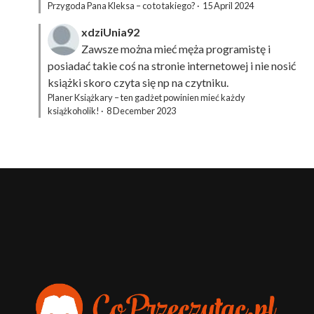
Przygoda Pana Kleksa – co to takiego?
·
15 April 2024
xdziUnia92
Zawsze można mieć męża programistę i
posiadać takie coś na stronie internetowej i nie nosić
książki skoro czyta się np na czytniku.
Planer Książkary – ten gadżet powinien mieć każdy
książkoholik!
·
8 December 2023