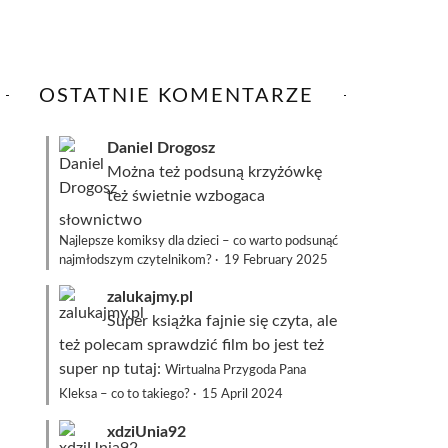
OSTATNIE KOMENTARZE
Daniel Drogosz
Można też podsuną
krzyżówkę
też świetnie wzbogaca
słownictwo
Najlepsze komiksy dla dzieci – co warto podsunąć
najmłodszym czytelnikom?
·
19 February 2025
zalukajmy.pl
Super książka fajnie się czyta, ale
też polecam sprawdzić film bo jest też
super np tutaj:
Wirtualna Przygoda Pana
Kleksa – co to takiego?
·
15 April 2024
xdziUnia92