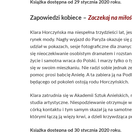
Książka dostępna od 29 stycznia 2020 roku.
Zapowiedzi kobiece –
Zaczekaj na miłoś
Klara Horczyńska ma niespełna trzydzieści lat, j
rynek mody. Nagły wyjazd do Paryża okazuje si
udział w pokazach, sesje fotograficzne dla znany
się nieoczekiwanie osobistym dramatem i rozst
życie i samotna wraca do Polski. I marzy tylko o 
się w swoim mieszkaniu. Nie radzi sobie jednak z
pomoc prosi babcię Anielę. A ta zabiera ją na P
będącego od pokoleń ostoją rodu Horczyńskich.
Klara zatrudnia się w Akademii Sztuk Anielskich,
studia artystyczne. Niespodziewanie otrzymuje w
córką kontaktu i tym samym skazał ją na samotne 
którymi łączą ją więzy krwi, a dzieli krzywdząca p
Książka dostępna od 30 stycznia 2020 roku.