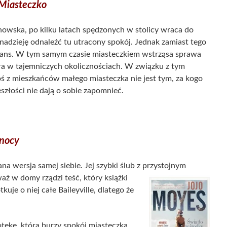
Miasteczko
owska, po kilku latach spędzonych w stolicy wraca do
dzieję odnaleźć tu utracony spokój. Jednak zamiast tego
mans. W tym samym czasie miasteczkiem wstrząsa sprawa
iera w tajemniczych okolicznościach. W związku z tym
oś z mieszkańców małego miasteczka nie jest tym, za kogo
eszłości nie dają o sobie zapomnieć.
 nocy
a wersja samej siebie. Jej szybki ślub z przystojnym
ż w domy rządzi teść, który książki
tkuje o niej całe Baileyville, dlatego że
tekę, która burzy spokój miasteczka.