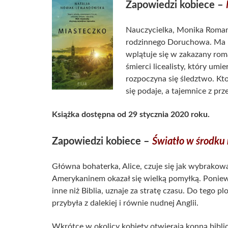
Zapowiedzi kobiece –
Nauczycielka, Monika Roman
rodzinnego Doruchowa. Ma na
wplątuje się w zakazany ro
śmierci licealisty, który um
rozpoczyna się śledztwo. Kt
się podaje, a tajemnice z prz
Książka dostępna od 29 stycznia 2020 roku.
Zapowiedzi kobiece –
Światło w środku
Główna bohaterka, Alice, czuje się jak wybrakowan
Amerykaninem okazał się wielką
pomyłką. Poniewa
inne niż Biblia, uznaje za stratę czasu. Do tego plo
przybyła z dalekiej i równie nudnej Anglii.
Wkrótce w okolicy kobiety otwierają konną biblio