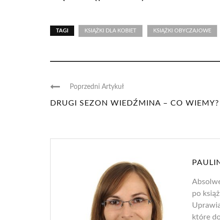
TAGI
KSIĄŻKI DLA KOBIET
KSIĄŻKI OBYCZAJOWE
Poprzedni Artykuł
DRUGI SEZON WIEDŹMINA – CO WIEMY?
PAULI
Absolwen
po książ
Uprawiam
które d