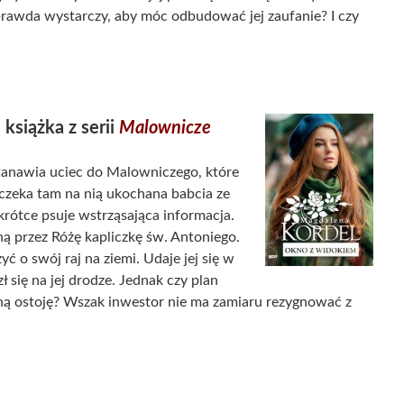
prawda wystarczy, aby móc odbudować jej zaufanie? I czy
, książka z serii
Malownicze
stanawia uciec do Malowniczego, które
m czeka tam na nią ukochana babcia ze
rótce psuje wstrząsająca informacja.
ą przez Różę kapliczkę św. Antoniego.
 o swój raj na ziemi. Udaje jej się w
 się na jej drodze. Jednak czy plan
haną ostoję? Wszak inwestor nie ma zamiaru rezygnować z