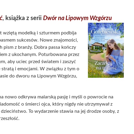
ć
, książka z serii
Dwór na Lipowym Wzgórzu
est wziętą modelką i szturmem podbija
ę pasmem sukcesów. Nowe znajomości,
ch pism z branży. Dobra passa kończy
aniem z ukochanym. Poturbowana przez
tym, aby uciec przed światem i zaszyć
e stratą i emocjami. W związku z tym o
odlasie do dworu na Lipowym Wzgórzu,
 na nowo odkrywa malarską pasję i myśli o powrocie na
iadomość o śmierci ojca, który nigdy nie utrzymywał z
dzieciństwo. To wydarzenie stawia na jej drodze osoby, z
rzeszłość.