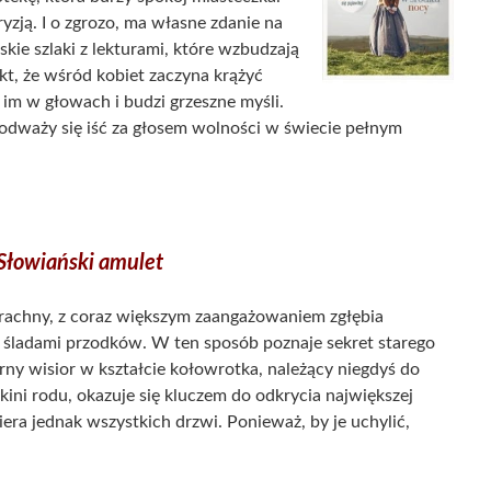
kryzją. I o zgrozo, ma własne zdanie na
kie szlaki z lekturami, które wzbudzają
kt, że wśród kobiet zaczyna krążyć
 im w głowach i budzi grzeszne myśli.
 odważy się iść za głosem wolności w świecie pełnym
Słowiański amulet
rachny, z coraz większym zaangażowaniem zgłębia
a śladami przodków. W ten sposób poznaje sekret starego
rny wisior w kształcie kołowrotka, należący niegdyś do
nkini rodu, okazuje się kluczem do odkrycia największej
iera jednak wszystkich drzwi. Ponieważ, by je uchylić,