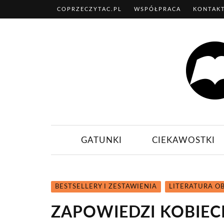
COPRZECZYTAC.PL
WSPÓŁPRACA
KONTAK
GATUNKI
CIEKAWOSTKI
BESTSELLERY I ZESTAWIENIA
LITERATURA O
ZAPOWIEDZI KOBIECE