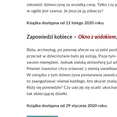
odnaleźć dziewczynę za wszelką cenę. Tylko czy 
w ogóle jest szansa, że jeszcze ją zobaczy?
Książka dostępna od 12 lutego 2020 roku.
Zapowiedzi kobiece –
Okno z widokiem
Róża, archeolog, po pewnej aferze na uczelni po
przecież w dzieciństwie było jej ostoją. Poza ty
swoim niemężem. Jednak sielską atmosferę już wk
Pewien inwestor chce zrównać z ziemią uwielbian
W związku z tym dziewczyna postanawia zawalczyć
to zaangażować niemal każdego, kto akurat znalazł
Róży się powiedzie? Czy uda jej się ocalić ukoc
tak obiecującej działki.
Książka dostępna od 29 stycznia 2020 roku.