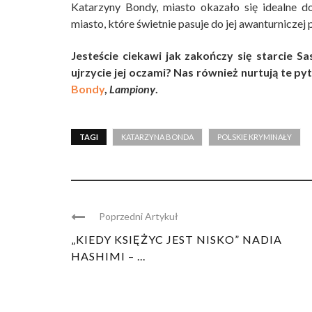
Katarzyny Bondy, miasto okazało się idealne d
miasto, które świetnie pasuje do jej awanturniczej 
Jesteście ciekawi jak zakończy się starcie S
ujrzycie jej oczami? Nas również nurtują te py
Bondy
,
Lampiony
.
TAGI
KATARZYNA BONDA
POLSKIE KRYMINAŁY
Poprzedni Artykuł
„KIEDY KSIĘŻYC JEST NISKO” NADIA
HASHIMI – ...