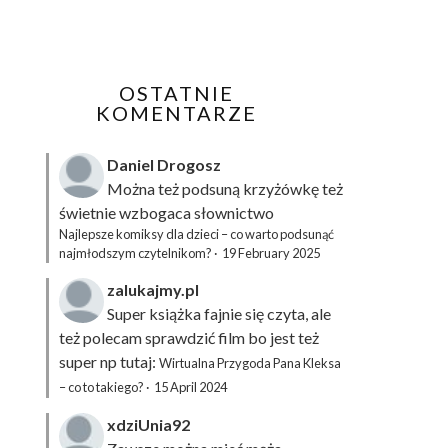
OSTATNIE
KOMENTARZE
Daniel Drogosz
Można też podsuną
krzyżówkę
też
świetnie wzbogaca słownictwo
Najlepsze komiksy dla dzieci – co warto podsunąć
najmłodszym czytelnikom?
·
19 February 2025
zalukajmy.pl
Super książka fajnie się czyta, ale
też polecam sprawdzić film bo jest też
super np tutaj:
Wirtualna Przygoda Pana Kleksa
– co to takiego?
·
15 April 2024
xdziUnia92