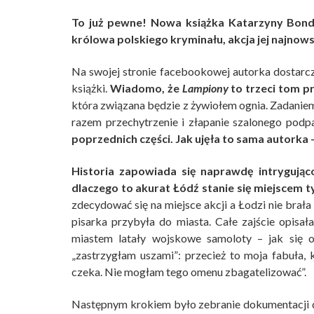
To już pewne! Nowa książka Katarzyny Bondy 
królowa polskiego kryminału, akcja jej najnow
Na swojej stronie facebookowej autorka dostarcz
książki.
Wiadomo, że
Lampiony
to trzeci tom p
która związana będzie z żywiołem ognia. Zadanie
razem przechytrzenie i złapanie szalonego podp
poprzednich części. Jak ujęła to sama autorka 
Historia zapowiada się naprawdę intrygując
dlaczego to akurat Łódź stanie się miejscem 
zdecydować się na miejsce akcji a Łodzi nie brał
pisarka przybyła do miasta. Całe zajście opisała
miastem latały wojskowe samoloty – jak się ok
„zastrzygłam uszami”: przecież to moja fabuła, k
czeka. Nie mogłam tego omenu zbagatelizować”.
Następnym krokiem było zebranie dokumentacji d