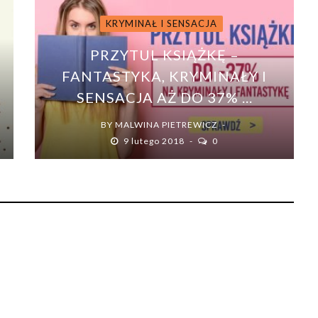
KRYMINAŁ I SENSACJA
PRZYTUL KSIĄŻKĘ –
FANTASTYKA, KRYMINAŁY I
SENSACJA AŻ DO 37% ...
BY
MALWINA PIETREWICZ
9 lutego 2018
0