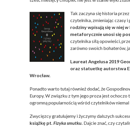
Tak zaczyna się historia prze
czytelnika, zmieniając czasy 
rodziny wpisują się w niej
metaforycznie unosi się po
czytelnika siłą opowieści, prz
zarówno swoich bohaterów, ja
Laureat Angelusa 2019 Geor
oraz statuetkę autorstwa 
Wrocław.
Ponadto warto tutaj również dodać, że Gospodinow
Europy. W związku z tym jego proza jest ochoczo tł
ogromną popularnością wśród czytelników niemal 
Zwycięzcy gratulujemy i życzymy dalszych sukces
książkę pt.
Fizyka smutku
.
Dajcie znać, czy czytali