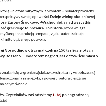
z którą – niczym mitycznym labiryntem – bohater prowadzi
i perspektywy swojej opowieści.
Dzieje wielopokoleniowej
 w losy Europy Środkowo-Wschodniej, a nad wszystkim
stać greckiego Minotaura.
To historia, która wciąga
emyślaną konstrukcją i empatią, z jaką autor traktuje
k i mitologicznego potwora.
gi Gospodinow otrzymał czek na 150 tysięcy złotych
Ewy Rossano. Fundatorem nagród jest oczywiście miasto
 znalazł się w gronie najciekawszych pisarzy współczesnej
umaczona na inne języki, a powieści autora cieszą się
na całym świecie.
ów.
Czytelników zaś odsyłamy
tutaj
po nagrodzoną
ście!