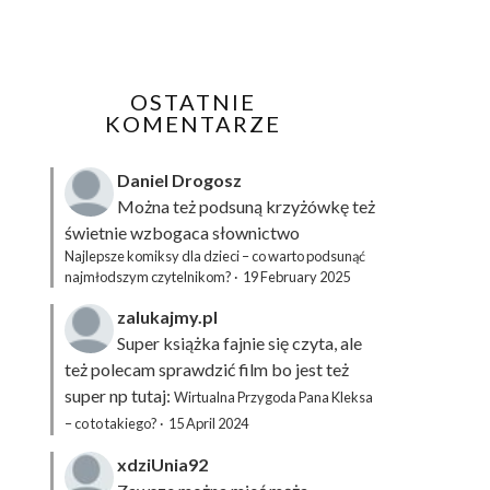
OSTATNIE
KOMENTARZE
Daniel Drogosz
Można też podsuną
krzyżówkę
też
świetnie wzbogaca słownictwo
Najlepsze komiksy dla dzieci – co warto podsunąć
najmłodszym czytelnikom?
·
19 February 2025
zalukajmy.pl
Super książka fajnie się czyta, ale
też polecam sprawdzić film bo jest też
super np tutaj:
Wirtualna Przygoda Pana Kleksa
– co to takiego?
·
15 April 2024
xdziUnia92