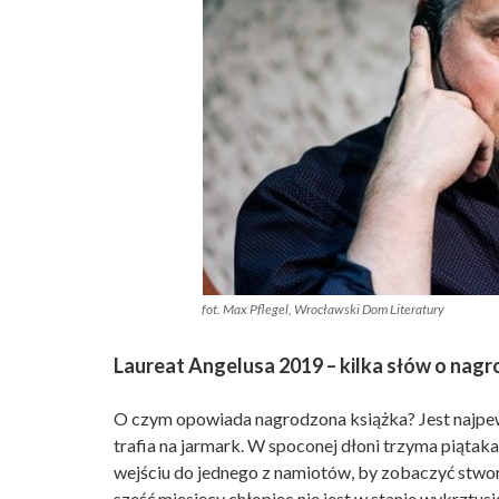
fot. Max Pflegel, Wrocławski Dom Literatury
Laureat Angelusa 2019 – kilka słów o nagr
O czym opowiada nagrodzona książka? Jest najpew
trafia na jarmark. W spoconej dłoni trzyma piątaka
wejściu do jednego z namiotów, by zobaczyć stwo
sześć miesięcy chłopiec nie jest w stanie wykrztusi