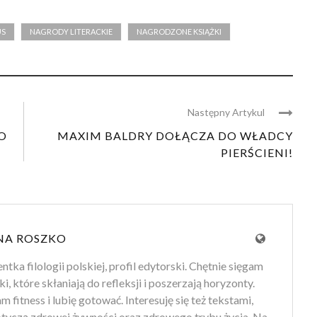
US
NAGRODY LITERACKIE
NAGRODZONE KSIĄŻKI
Następny Artykul
O
MAXIM BALDRY DOŁĄCZA DO WŁADCY
PIERŚCIENI!
NA ROSZKO
tka filologii polskiej, profil edytorski. Chętnie sięgam
ki, które skłaniają do refleksji i poszerzają horyzonty.
 fitness i lubię gotować. Interesuję się też tekstami,
otyczą zdrowej żywności oraz zdrowego trybu życia. Na