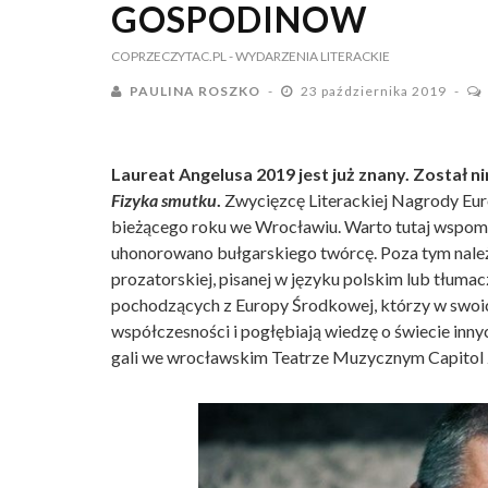
GOSPODINOW
COPRZECZYTAC.PL
- WYDARZENIA LITERACKIE
PAULINA ROSZKO
23 października 2019
Laureat Angelusa 2019 jest już znany.
Został ni
Fizyka smutku
.
Zwycięzcę Literackiej Nagrody Eur
bieżącego roku we Wrocławiu. Warto tutaj wspomn
uhonorowano bułgarskiego twórcę. Poza tym należy
prozatorskiej, pisanej w języku polskim lub tłumac
pochodzących z Europy Środkowej, którzy w swoich
współczesności i pogłębiają wiedzę o świecie inn
gali we wrocławskim Teatrze Muzycznym Capitol 