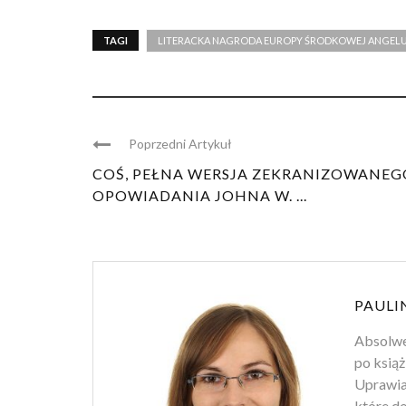
TAGI
LITERACKA NAGRODA EUROPY ŚRODKOWEJ ANGEL
Poprzedni Artykuł
COŚ, PEŁNA WERSJA ZEKRANIZOWANEG
OPOWIADANIA JOHNA W. ...
PAULI
Absolwen
po książ
Uprawiam
które d