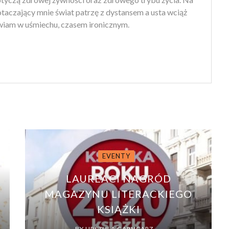
 otaczający mnie świat patrzę z dystansem a usta wciąż
iam w uśmiechu, czasem ironicznym.
EVENTY
LAUREACI NAGRÓD
MAGAZYNU LITERACKIEGO
KSIĄŻKI
BY
URSZULA GARNCARZ