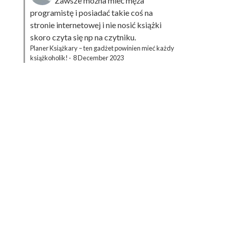
Zawsze można mieć męża
programistę i posiadać takie coś na
stronie internetowej i nie nosić książki
skoro czyta się np na czytniku.
Planer Książkary – ten gadżet powinien mieć każdy
książkoholik!
·
8 December 2023