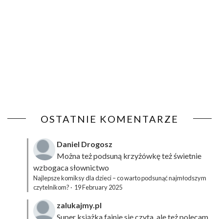
OSTATNIE KOMENTARZE
Daniel Drogosz
Można też podsuną
krzyżówkę
też świetnie
wzbogaca słownictwo
Najlepsze komiksy dla dzieci – co warto podsunąć najmłodszym
czytelnikom?
·
19 February 2025
zalukajmy.pl
Super książka fajnie się czyta, ale też polecam