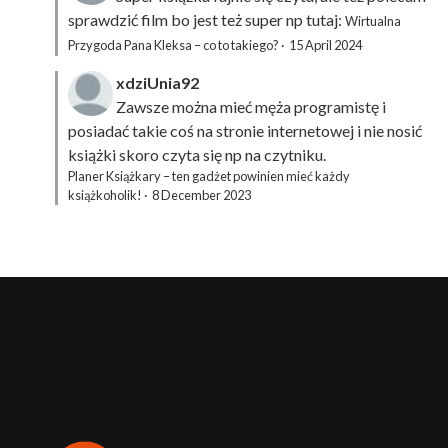
sprawdzić film bo jest też super np tutaj:
Wirtualna
Przygoda Pana Kleksa – co to takiego?
·
15 April 2024
xdziUnia92
Zawsze można mieć męża programistę i
posiadać takie coś na stronie internetowej i nie nosić
książki skoro czyta się np na czytniku.
Planer Książkary – ten gadżet powinien mieć każdy
książkoholik!
·
8 December 2023