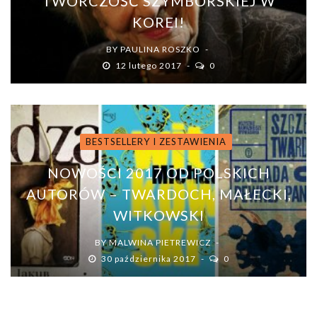
TWÓRCZOŚĆ SZYMBORSKIEJ W
KOREI!
BY
PAULINA ROSZKO
12 lutego 2017
0
BESTSELLERY I ZESTAWIENIA
NOWOŚCI 2017 OD POLSKICH
AUTORÓW – TWARDOCH, MAŁECKI,
WITKOWSKI
BY
MALWINA PIETREWICZ
30 października 2017
0