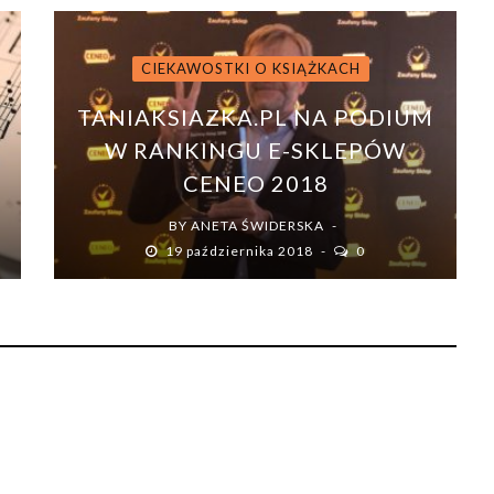
CIEKAWOSTKI O KSIĄŻKACH
TANIAKSIAZKA.PL NA PODIUM
W RANKINGU E-SKLEPÓW
CENEO 2018
BY
ANETA ŚWIDERSKA
19 października 2018
0