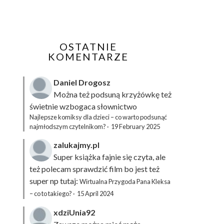
OSTATNIE
KOMENTARZE
Daniel Drogosz
Można też podsuną
krzyżówkę
też
świetnie wzbogaca słownictwo
Najlepsze komiksy dla dzieci – co warto podsunąć
najmłodszym czytelnikom?
·
19 February 2025
zalukajmy.pl
Super książka fajnie się czyta, ale
też polecam sprawdzić film bo jest też
super np tutaj:
Wirtualna Przygoda Pana Kleksa
– co to takiego?
·
15 April 2024
xdziUnia92