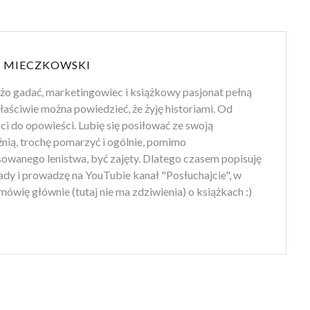
 MIECZKOWSKI
użo gadać, marketingowiec i książkowy pasjonat pełną
aściwie można powiedzieć, że żyję historiami. Od
i do opowieści. Lubię się posiłować ze swoją
nią, trochę pomarzyć i ogólnie, pomimo
owanego lenistwa, być zajęty. Dlatego czasem popisuję
ady i prowadzę na YouTubie kanał "Posłuchajcie", w
ówię głównie (tutaj nie ma zdziwienia) o książkach :)