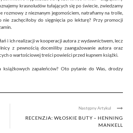
oznajemy krasnoludów tułających się po świecie, zwiedzamy
ze rozmowy z nieznanym jegomościem, natrafiamy na trolle,
o nie zachęciłoby do sięgnięcia po lekturę? Przy promocji
zamin.
ń i ich realizacji w kooperacji autora z wydawnictwem, lecz
lnicy z pewnością doceniliby zaangażowanie autora oraz
ch o wartościowej treści powieści przed kupnem książki.
na książkowych zapaleńców? Oto pytanie do Was, drodzy
Następny Artykul
RECENZJA: WŁOSKIE BUTY – HENNING
MANKELL