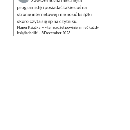
Zawsze można mieć męża
programistę i posiadać takie coś na
stronie internetowej i nie nosić książki
skoro czyta się np na czytniku.
Planer Książkary – ten gadżet powinien mieć każdy
książkoholik!
·
8 December 2023