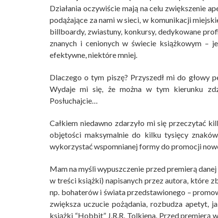
Działania oczywiście mają na celu zwiększenie a
podążające za nami w sieci, w komunikacji miejskie
billboardy, zwiastuny, konkursy, dedykowane pro
znanych i cenionych w świecie książkowym – je
efektywne, niektóre mniej.
Dlaczego o tym piszę? Przyszedł mi do głowy 
Wydaje mi się, że można w tym kierunku zdział
Posłuchajcie…
Całkiem niedawno zdarzyło mi się przeczytać kil
objętości maksymalnie do kilku tysięcy znaków
wykorzystać wspomnianej formy do promocji now
Mam na myśli wypuszczenie przed premierą danej k
w treści książki) napisanych przez autora, które 
np. bohaterów i świata przedstawionego – promo
zwiększa uczucie pożądania, rozbudza apetyt, j
książki “Hobbit” J.R.R. Tolkiena. Przed premierą