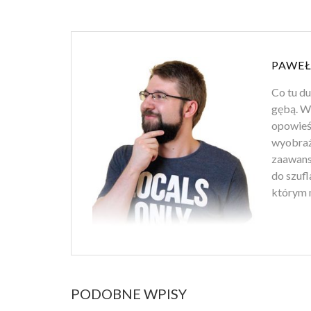
PAWEŁ
Co tu d
gębą. Wł
opowieśc
wyobraź
zaawans
do szufl
którym m
PODOBNE WPISY