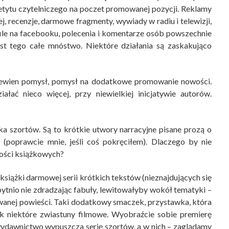
petytu czytelniczego na poczet promowanej pozycji. Reklamy
j, recenzje, darmowe fragmenty, wywiady w radiu i telewizji,
file na facebooku, polecenia i komentarze osób powszechnie
st tego całe mnóstwo. Niektóre działania są zaskakująco
pewien pomysł, pomysł na dodatkowe promowanie nowości.
ać nieco więcej, przy niewielkiej inicjatywie autorów.
ka szortów. Są to krótkie utwory narracyjne pisane prozą o
 (poprawcie mnie, jeśli coś pokręciłem). Dlaczego by nie
ości książkowych?
siążki darmowej serii krótkich tekstów (nieznajdujących się
zbytnio nie zdradzając fabuły, lewitowałyby wokół tematyki –
wanej powieści. Taki dodatkowy smaczek, przystawka, która
ak niektóre zwiastuny filmowe. Wyobraźcie sobie premierę
 wydawnictwo wypuszcza serię szortów, a w nich – zaglądamy