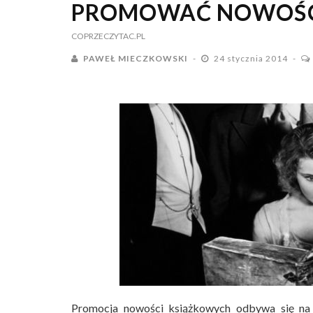
PROMOWAĆ NOWOŚC
COPRZECZYTAC.PL
PAWEŁ MIECZKOWSKI
24 stycznia 2014
Promocja nowości książkowych odbywa się na p