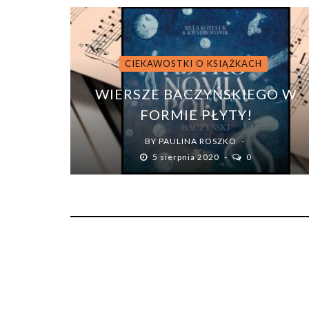
CIEKAWOSTKI O KSIĄŻKACH
WIERSZE BACZYŃSKIEGO W
FORMIE PŁYTY!
BY
PAULINA ROSZKO
5 sierpnia 2020
0