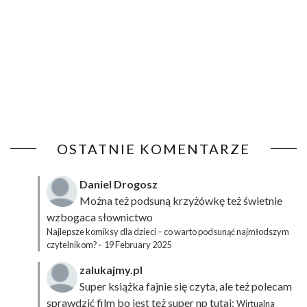
OSTATNIE KOMENTARZE
Daniel Drogosz
Można też podsuną
krzyżówkę
też świetnie
wzbogaca słownictwo
Najlepsze komiksy dla dzieci – co warto podsunąć najmłodszym
czytelnikom?
·
19 February 2025
zalukajmy.pl
Super książka fajnie się czyta, ale też polecam
sprawdzić film bo jest też super np tutaj:
Wirtualna