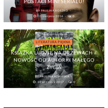
POSTACI MINI SERIALU!
BY
PAULINA ROSZKO
31 sierpnia 2016
0
LITERATURA PIĘKNA
KSIĄŻKA LUDZIE NA DRZEWACH –
NOWOŚĆ OD AUTORKI MAŁEGO
ŻYCIA
BY
PAULINA ADAMSKA
10 września 2017
0