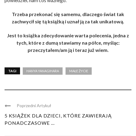
powiedzieć nam coś ważnego.
Trzeba przekonać się samemu, dlaczego świat tak
zachwycił się tą książką i uznał ją za tak unikatową.
Jest to książka zdecydowanie warta polecenia, jedna z
tych, które z dumą stawiamy na półce, myśląc:
przeczytałem/am ją i teraz już wiem.
TAGI
HANYA YANAGIHARA
MAŁE ŻYCIE
Poprzedni Artykuł
5 KSIĄŻEK DLA DZIECI, KTÓRE ZAWIERAJĄ
PONADCZASOWE ...