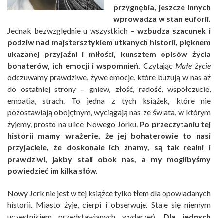
przygnębia, jeszcze innych
wprowadza w stan euforii.
Jednak bezwzględnie u wszystkich –
wzbudza szacunek i
podziw nad majstersztykiem utkanych historii, pięknem
ukazanej przyjaźni i miłości, kunsztem opisów życia
bohaterów, ich emocji i wspomnień.
Czytając
Małe życie
odczuwamy prawdziwe, żywe emocje, które buzują w nas aż
do ostatniej strony – gniew, złość, radość, współczucie,
empatia, strach. To jedna z tych książek, które nie
pozostawiają obojętnym, wyciągają nas ze świata, w którym
żyjemy, prosto na ulice Nowego Jorku.
Po przeczytaniu tej
historii mamy wrażenie, że jej bohaterowie to nasi
przyjaciele, że doskonale ich znamy, są tak realni i
prawdziwi, jakby stali obok nas, a my moglibyśmy
powiedzieć im kilka słów.
Nowy Jork nie jest w tej książce tylko tłem dla opowiadanych
historii. Miasto żyje, cierpi i obserwuje. Staje się niemym
uczestnikiem przedstawianych wydarzeń.
Dla jednych