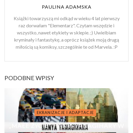
PAULINA ADAMSKA
Książki towarzyszą mi odkąd w wieku 4 lat pierwszy
raz dorwałam "Elementarz". Czytam wszędzie i
wszystko, nawet etykiety w sklepie. ;) Uwielbiam
kryminały i fantastykę, a oprócz książek moją drugą
miłością są komiksy, szczególnie te od Marvela. :P
PODOBNE WPISY
EKRANIZACJE I ADAPTACJE
„MAŁE ŻYCIE” HANYI YANAGIHARY W