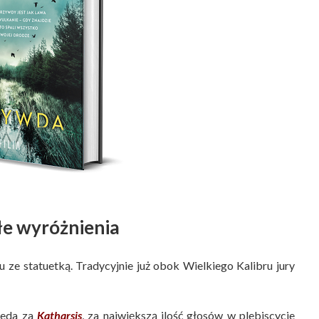
łe wyróżnienia
u ze statuetką. Tradycyjnie już obok Wielkiego Kalibru jury
ieda za
Katharsis
, za największą ilość głosów w plebiscycie