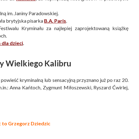
ną im. Janiny Paradowskiej.
ła brytyjska pisarka
B.A. Paris
.
tiwalu Kryminału za najlepiej zaprojektowaną książkę
ch.
dla dzieci
.
y Wielkiego Kalibru
powieść kryminalną lub sensacyjną przyznano już po raz 20.
in.: Anna Kańtoch, Zygmunt Miłoszewski, Ryszard Ćwirlej,
t to Grzegorz Dziedzic