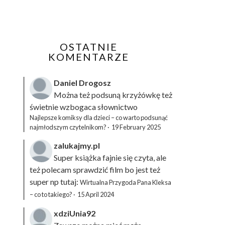
OSTATNIE
KOMENTARZE
Daniel Drogosz
Można też podsuną
krzyżówkę
też
świetnie wzbogaca słownictwo
Najlepsze komiksy dla dzieci – co warto podsunąć
najmłodszym czytelnikom?
·
19 February 2025
zalukajmy.pl
Super książka fajnie się czyta, ale
też polecam sprawdzić film bo jest też
super np tutaj:
Wirtualna Przygoda Pana Kleksa
– co to takiego?
·
15 April 2024
xdziUnia92