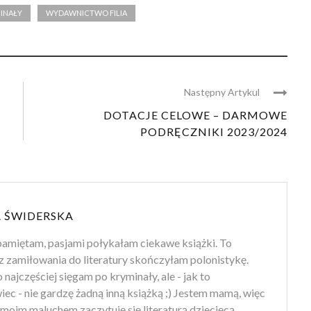
MINAŁY
WYDAWNICTWO FILIA
Następny Artykul
DOTACJE CELOWE – DARMOWE
PODRĘCZNIKI 2023/2024
 ŚWIDERSKA
amiętam, pasjami połykałam ciekawe książki. To
z zamiłowania do literatury skończyłam polonistykę.
 najczęściej sięgam po kryminały, ale - jak to
ec - nie gardzę żadną inną książką ;) Jestem mamą, więc
moim maluchem zaczytuję się literaturą dziecięcą.