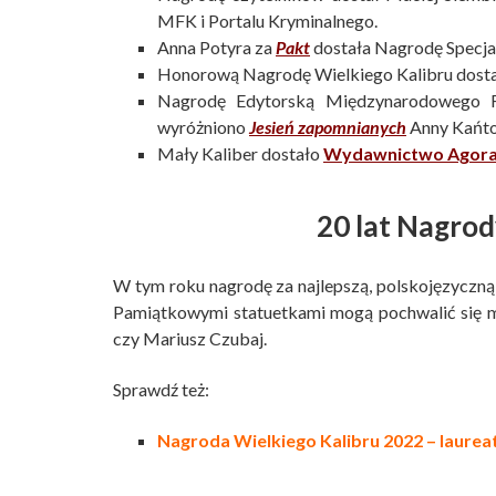
MFK i Portalu Kryminalnego.
Anna Potyra za
Pakt
dostała Nagrodę Specjal
Honorową Nagrodę Wielkiego Kalibru dosta
Nagrodę Edytorską Międzynarodowego Fes
wyróżniono
Jesień zapomnianych
Anny Kańto
Mały Kaliber dostało
Wydawnictwo Agora 
20 lat Nagrod
W tym roku nagrodę za najlepszą, polskojęzyczną 
Pamiątkowymi statuetkami mogą pochwalić się m.
czy Mariusz Czubaj.
Sprawdź też:
Nagroda Wielkiego Kalibru 2022 – laurea