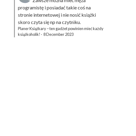
Zawsze można mieć męża
programistę i posiadać takie coś na
stronie internetowej i nie nosić książki
skoro czyta się np na czytniku.
Planer Książkary – ten gadżet powinien mieć każdy
książkoholik!
·
8 December 2023