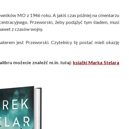
cowników MO z 1946 roku. A jakiś czas później na cmentarzu
centracyjnego. Przeworski, żeby podążyć tym śladem, musi
nawet z czasów wojny.
haterem jest Przeworski. Czytelnicy tę postać mieli okazję
alibru możecie znaleźć m.in. tutaj:
książki Marka Stelara