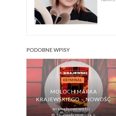
PODOBNE WPISY
KRYMINAŁ
MOLOCH MARKA
KRAJEWSKIEGO – NOWOŚĆ
BY
KSIĄŻKOWEWIEŚCI
5 listopada 2020
0