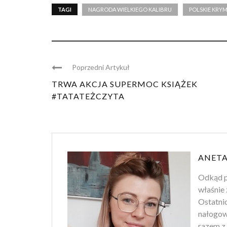
TAGI
NAGRODA WIELKIEGO KALIBRU
POLSKIE KRY
Poprzedni Artykuł
TRWA AKCJA SUPERMOC KSIĄŻEK
#TATATEŻCZYTA
ANETA
Odkąd p
właśnie 
Ostatnio
nałogowi
razem z 