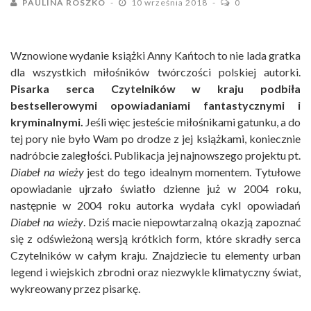
PAULINA ROSZKO
10 września 2018
0
Wznowione wydanie książki Anny Kańtoch to nie lada gratka
dla wszystkich miłośników twórczości polskiej autorki.
Pisarka serca Czytelników w kraju podbiła
bestsellerowymi opowiadaniami fantastycznymi i
kryminalnymi.
Jeśli więc jesteście miłośnikami gatunku, a do
tej pory nie było Wam po drodze z jej książkami, koniecznie
nadróbcie zaległości. Publikacja jej najnowszego projektu pt.
Diabeł na wieży
jest do tego idealnym momentem. Tytułowe
opowiadanie ujrzało światło dzienne już w 2004 roku,
następnie w 2004 roku autorka wydała cykl opowiadań
Diabeł na wieży
. Dziś macie niepowtarzalną okazją zapoznać
się z odświeżoną wersją krótkich form, które skradły serca
Czytelników w całym kraju. Znajdziecie tu elementy urban
legend i wiejskich zbrodni oraz niezwykle klimatyczny świat,
wykreowany przez pisarkę.