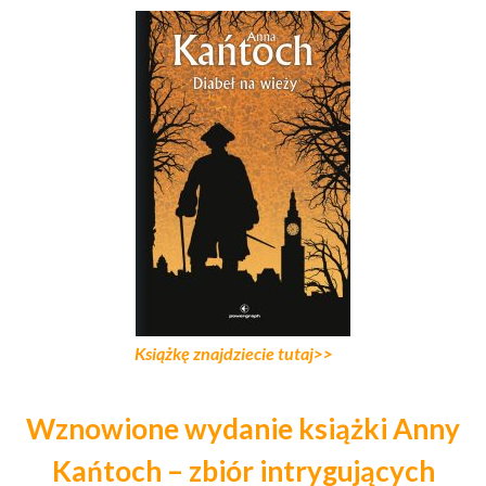
Książkę znajdziecie tutaj>>
Wznowione wydanie książki Anny
Kańtoch – zbiór intrygujących