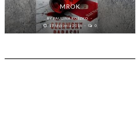
MROK
BY
PAULINA ROSZKO
17 stycznia 2018
0