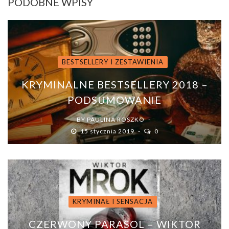
PODOBNE WPISY
BESTSELLERY I ZESTAWIENIA
KRYMINALNE BESTSELLERY 2018 –
PODSUMOWANIE
BY
PAULINA ROSZKO
15 stycznia 2019
0
KRYMINAŁ I SENSACJA
CZERWONY PARASOL – WIKTOR