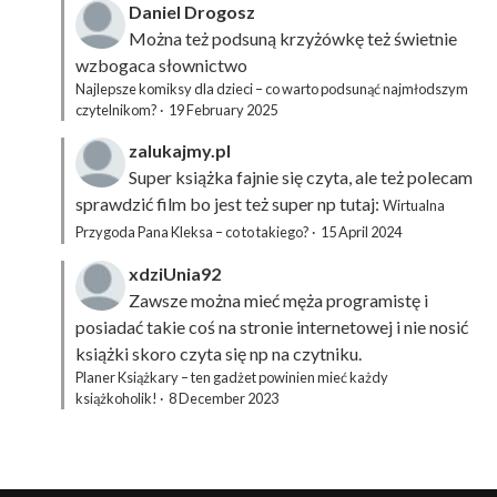
Daniel Drogosz
Można też podsuną
krzyżówkę
też świetnie
wzbogaca słownictwo
Najlepsze komiksy dla dzieci – co warto podsunąć najmłodszym
czytelnikom?
·
19 February 2025
zalukajmy.pl
Super książka fajnie się czyta, ale też polecam
sprawdzić film bo jest też super np tutaj:
Wirtualna
Przygoda Pana Kleksa – co to takiego?
·
15 April 2024
xdziUnia92
Zawsze można mieć męża programistę i
posiadać takie coś na stronie internetowej i nie nosić
książki skoro czyta się np na czytniku.
Planer Książkary – ten gadżet powinien mieć każdy
książkoholik!
·
8 December 2023