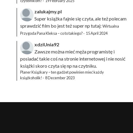
czytelnikom?
·
19 February 2025
zalukajmy.pl
Super książka fajnie się czyta, ale też polecam
sprawdzić film bo jest też super np tutaj:
Wirtualna
Przygoda Pana Kleksa – co to takiego?
·
15 April 2024
xdziUnia92
Zawsze można mieć męża programistę i
posiadać takie coś na stronie internetowej i nie nosić
książki skoro czyta się np na czytniku.
Planer Książkary – ten gadżet powinien mieć każdy
książkoholik!
·
8 December 2023