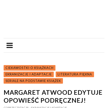
CIEKAWOSTKI O KSIĄŻKACH
EKRANIZACJE I ADAPTACJE
LITERATURA PIĘKNA
SERIALE NA PODSTAWIE KSIĄŻEK
MARGARET ATWOOD EDYTUJE
OPOWIEŚĆ PODRĘCZNEJ!
COPRZECZYTAC.PL
- EKRANIZACJE I ADAPTACJE