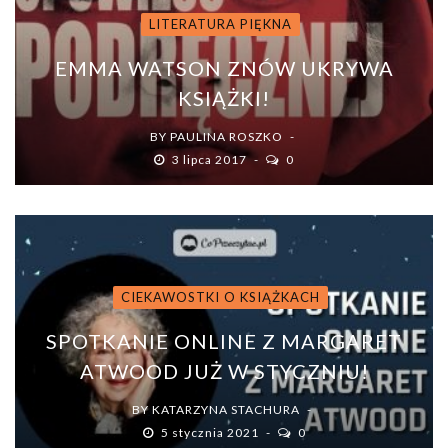
LITERATURA PIĘKNA
EMMA WATSON ZNÓW UKRYWA
KSIĄŻKI!
BY
PAULINA ROSZKO
3 lipca 2017
0
CIEKAWOSTKI O KSIĄŻKACH
SPOTKANIE ONLINE Z MARGARET
ATWOOD JUŻ W STYCZNIU!
BY
KATARZYNA STACHURA
5 stycznia 2021
0