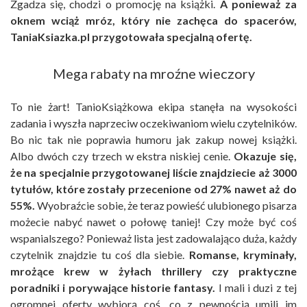
Zgadza się, chodzi o promocję na książki.
A ponieważ za
oknem wciąż mróz, który nie zachęca do spacerów,
TaniaKsiazka.pl przygotowała specjalną ofertę.
Mega rabaty na mroźne wieczory
To nie żart! TanioKsiążkowa ekipa stanęła na wysokości
zadania i wyszła naprzeciw oczekiwaniom wielu czytelników.
Bo nic tak nie poprawia humoru jak zakup nowej książki.
Albo dwóch czy trzech w ekstra niskiej cenie.
Okazuje się,
że na specjalnie przygotowanej liście znajdziecie aż 3000
tytułów, które zostały przecenione od 27% nawet aż do
55%.
Wyobraźcie sobie, że teraz powieść ulubionego pisarza
możecie nabyć nawet o połowę taniej! Czy może być coś
wspanialszego? Ponieważ lista jest zadowalająco duża, każdy
czytelnik znajdzie tu coś dla siebie.
Romanse, kryminały,
mrożące krew w żyłach thrillery czy praktyczne
poradniki i porywające historie fantasy.
I mali i duzi z tej
ogromnej oferty wybiorą coś, co z pewnością umili im