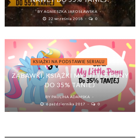
BY
AGNIESZKA JAROSŁAWSKA
22 września 2018
0
KSIĄŻKI NA PODSTAWIE SERIALU
ZABAWKI, KSIĄŻKI MY LITTLE PONY
DO 35% TANIEJ
BY
PAULINA ADAMSKA
6 października 2017
0