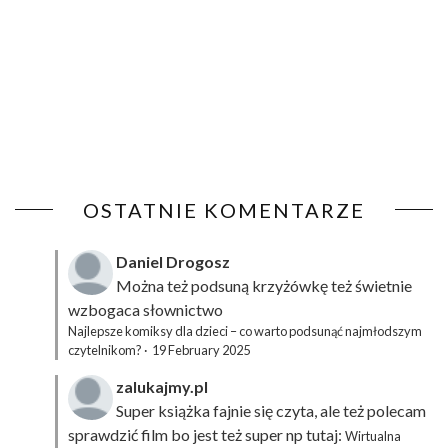
OSTATNIE KOMENTARZE
Daniel Drogosz
Można też podsuną
krzyżówkę
też świetnie
wzbogaca słownictwo
Najlepsze komiksy dla dzieci – co warto podsunąć najmłodszym
czytelnikom?
·
19 February 2025
zalukajmy.pl
Super książka fajnie się czyta, ale też polecam
sprawdzić film bo jest też super np tutaj:
Wirtualna