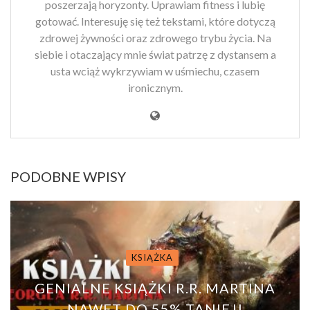
poszerzają horyzonty. Uprawiam fitness i lubię
gotować. Interesuję się też tekstami, które dotyczą
zdrowej żywności oraz zdrowego trybu życia. Na
siebie i otaczający mnie świat patrzę z dystansem a
usta wciąż wykrzywiam w uśmiechu, czasem
ironicznym.
PODOBNE WPISY
KSIĄŻKA
GENIALNE KSIĄŻKI R.R. MARTINA
NAWET DO 55% TANIEJ!