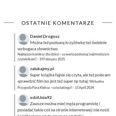
OSTATNIE KOMENTARZE
Daniel Drogosz
Można też podsuną
krzyżówkę
też świetnie
wzbogaca słownictwo
Najlepsze komiksy dla dzieci – co warto podsunąć najmłodszym
czytelnikom?
·
19 February 2025
zalukajmy.pl
Super książka fajnie się czyta, ale też polecam
sprawdzić film bo jest też super np tutaj:
Wirtualna
Przygoda Pana Kleksa – co to takiego?
·
15 April 2024
xdziUnia92
Zawsze można mieć męża programistę i
posiadać takie coś na stronie internetowej i nie nosić
książki skoro czyta się np na czytniku.