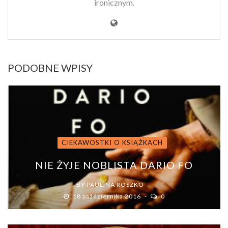
ironicznym.
PODOBNE WPISY
CIEKAWOSTKI O KSIĄŻKACH
NIE ŻYJE NOBLISTA DARIO FO
BY
PAULINA ROSZKO
18 października 2016
0