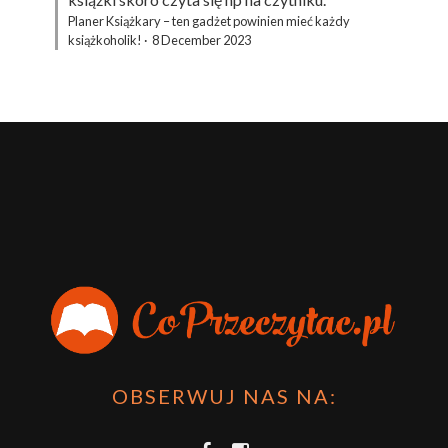
Planer Książkary – ten gadżet powinien mieć każdy
książkoholik!
·
8 December 2023
OBSERWUJ NAS NA: