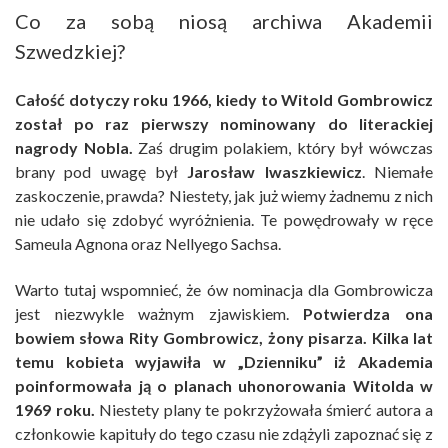
Co za sobą niosą archiwa Akademii
Szwedzkiej?
Całość dotyczy roku 1966, kiedy to Witold Gombrowicz
został po raz pierwszy nominowany do literackiej
nagrody Nobla.
Zaś drugim polakiem, który był wówczas
brany pod uwagę był
Jarosław Iwaszkiewicz
. Niemałe
zaskoczenie, prawda? Niestety, jak już wiemy żadnemu z nich
nie udało się zdobyć wyróżnienia. Te powędrowały w ręce
Sameula Agnona oraz Nellyego Sachsa.
Warto tutaj wspomnieć, że ów nominacja dla Gombrowicza
jest niezwykle ważnym zjawiskiem.
Potwierdza ona
bowiem słowa Rity Gombrowicz, żony pisarza. Kilka lat
temu kobieta wyjawiła w „Dzienniku” iż Akademia
poinformowała ją o planach uhonorowania Witolda w
1969 roku.
Niestety plany te pokrzyżowała śmierć autora a
członkowie kapituły do tego czasu nie zdążyli zapoznać się z