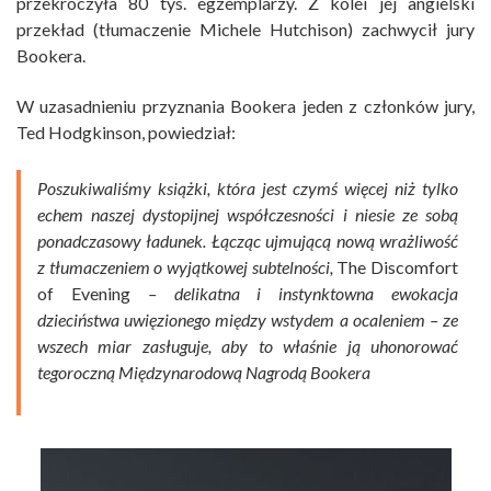
przekroczyła 80 tys. egzemplarzy. Z kolei jej angielski
przekład (tłumaczenie Michele Hutchison) zachwycił jury
Bookera.
W uzasadnieniu przyznania Bookera jeden z członków jury,
Ted Hodgkinson, powiedział:
Poszukiwaliśmy książki, która jest czymś więcej niż tylko
echem naszej dystopijnej współczesności i niesie ze sobą
ponadczasowy ładunek. Łącząc ujmującą nową wrażliwość
z tłumaczeniem o wyjątkowej subtelności,
The Discomfort
of Evening
– delikatna i instynktowna ewokacja
dzieciństwa uwięzionego między wstydem a ocaleniem – ze
wszech miar zasługuje, aby to
w
łaśnie ją uhonorować
tegoroczną Międzynarodową Nagrodą Bookera