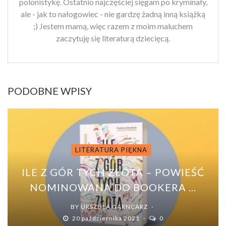
polonistykę. Ostatnio najczęściej sięgam po kryminały,
ale - jak to nałogowiec - nie gardzę żadną inną książką
;) Jestem mamą, więc razem z moim maluchem
zaczytuję się literaturą dziecięcą.
PODOBNE WPISY
LITERATURA PIĘKNA
ILE Z GÓR TYCH ZŁOTA – POWIEŚĆ
NOMINOWANA DO BOOKERA ...
BY
URSZULA GARNCARZ
20 października 2021
0