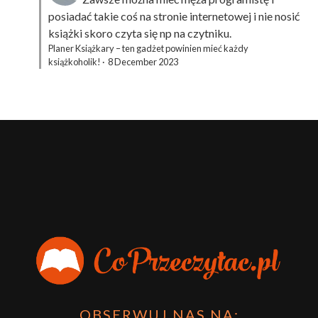
posiadać takie coś na stronie internetowej i nie nosić
książki skoro czyta się np na czytniku.
Planer Książkary – ten gadżet powinien mieć każdy
książkoholik!
·
8 December 2023
OBSERWUJ NAS NA: