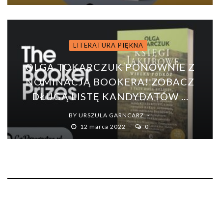
LITERATURA PIĘKNA
OLGA TOKARCZUK PONOWNIE Z
NOMINACJĄ BOOKERA! ZOBACZ
DŁUGĄ LISTĘ KANDYDATÓW ...
BY
URSZULA GARNCARZ
12 marca 2022
0