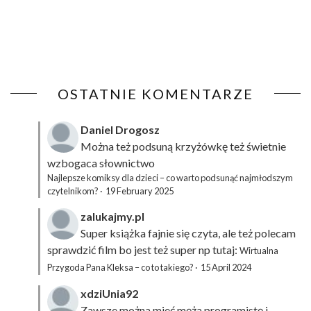
OSTATNIE KOMENTARZE
Daniel Drogosz
Można też podsuną
krzyżówkę
też świetnie
wzbogaca słownictwo
Najlepsze komiksy dla dzieci – co warto podsunąć najmłodszym
czytelnikom?
·
19 February 2025
zalukajmy.pl
Super książka fajnie się czyta, ale też polecam
sprawdzić film bo jest też super np tutaj:
Wirtualna
Przygoda Pana Kleksa – co to takiego?
·
15 April 2024
xdziUnia92
Zawsze można mieć męża programistę i