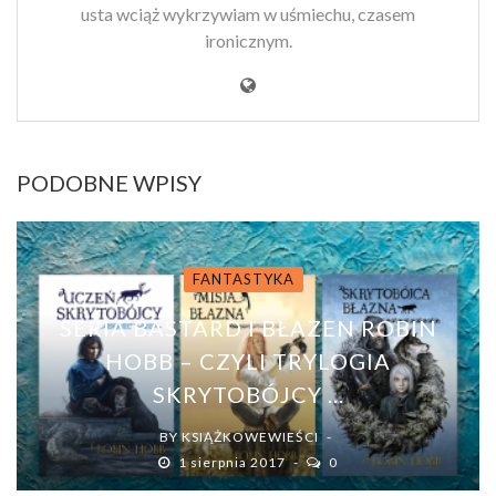
usta wciąż wykrzywiam w uśmiechu, czasem
ironicznym.
PODOBNE WPISY
FANTASTYKA
SERIA BASTARD I BŁAZEN ROBIN
HOBB – CZYLI TRYLOGIA
SKRYTOBÓJCY ...
BY
KSIĄŻKOWEWIEŚCI
1 sierpnia 2017
0