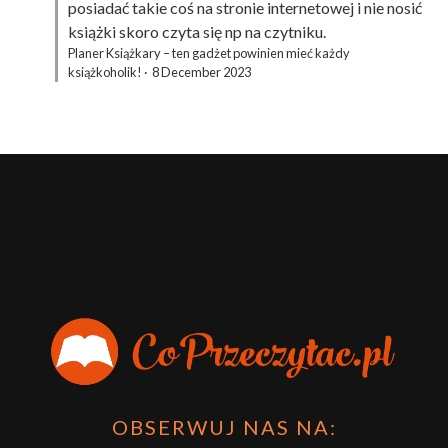
posiadać takie coś na stronie internetowej i nie nosić
książki skoro czyta się np na czytniku.
Planer Książkary – ten gadżet powinien mieć każdy
książkoholik!
·
8 December 2023
OBSERWUJ NAS NA: