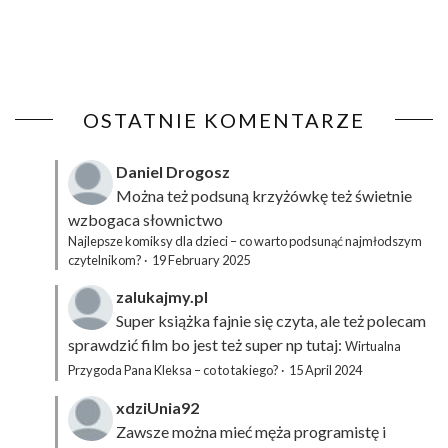
OSTATNIE KOMENTARZE
Daniel Drogosz
Można też podsuną
krzyżówkę
też świetnie
wzbogaca słownictwo
Najlepsze komiksy dla dzieci – co warto podsunąć najmłodszym
czytelnikom?
·
19 February 2025
zalukajmy.pl
Super książka fajnie się czyta, ale też polecam
sprawdzić film bo jest też super np tutaj:
Wirtualna
Przygoda Pana Kleksa – co to takiego?
·
15 April 2024
xdziUnia92
Zawsze można mieć męża programistę i