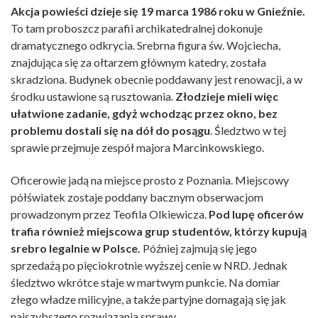
Akcja powieści dzieje się 19 marca 1986 roku w Gnieźnie.
To tam proboszcz parafii archikatedralnej dokonuje
dramatycznego odkrycia. Srebrna figura św. Wojciecha,
znajdująca się za ołtarzem głównym katedry, została
skradziona. Budynek obecnie poddawany jest renowacji, a w
środku ustawione są rusztowania.
Złodzieje mieli więc
ułatwione zadanie, gdyż wchodząc przez okno, bez
problemu dostali się na dół do posągu
. Śledztwo w tej
sprawie przejmuje zespół majora Marcinkowskiego.
Oficerowie jadą na miejsce prosto z Poznania. Miejscowy
półświatek zostaje poddany bacznym obserwacjom
prowadzonym przez Teofila Olkiewicza.
Pod lupę oficerów
trafia również miejscowa grup studentów, którzy kupują
srebro legalnie w Polsce.
Później zajmują się jego
sprzedażą po pięciokrotnie wyższej cenie w NRD. Jednak
śledztwo wkrótce staje w martwym punkcie. Na domiar
złego władze milicyjne, a także partyjne domagają się jak
najszybszego rozwiązania sprawy.