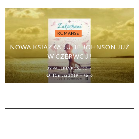
ROMANSE
NOWA KSIĄŻKA JULIE JOHNSON JUŻ
W CZERWCU!
BY
PAULINA ROSZKO
11 maja 2019
0