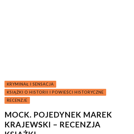
KRYMINAŁ I SENSACJA
KSIĄŻKI O HISTORII I POWIEŚCI HISTORYCZNE
RECENZJE
MOCK. POJEDYNEK MAREK
KRAJEWSKI – RECENZJA