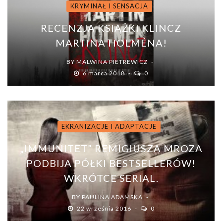
KRYMINAŁ I SENSACJA
RECENZJA KSIĄŻKI KLINCZ
MARTINA HOLMÉNA!
BY
MALWINA PIETREWICZ
6 marca 2018
0
EKRANIZACJE I ADAPTACJE
„IMMUNITET” REMIGIUSZA MROZA
PODBIJA PÓŁKI BESTSELLERÓW!
WKRÓTCE SERIAL.
BY
PAULINA ADAMSKA
22 września 2016
0