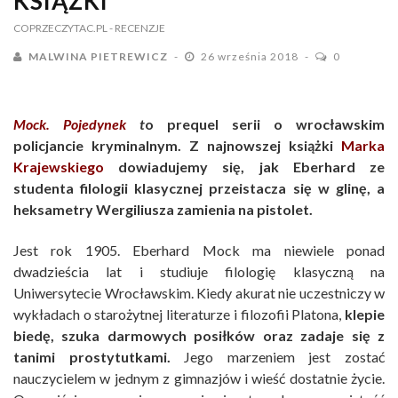
KSIĄŻKI
COPRZECZYTAC.PL
- RECENZJE
MALWINA PIETREWICZ
26 września 2018
0
Mock. Pojedynek
t
o prequel serii o wrocławskim
policjancie kryminalnym. Z najnowszej książki
Marka
Krajewskiego
dowiadujemy się, jak Eberhard ze
studenta filologii klasycznej przeistacza się w glinę, a
heksametry Wergiliusza zamienia na pistolet.
Jest rok 1905. Eberhard Mock ma niewiele ponad
dwadzieścia lat i studiuje filologię klasyczną na
Uniwersytecie Wrocławskim. Kiedy akurat nie uczestniczy w
wykładach o starożytnej literaturze i filozofii Platona,
klepie
biedę, szuka darmowych posiłków oraz zadaje się z
tanimi prostytutkami.
Jego marzeniem jest zostać
nauczycielem w jednym z gimnazjów i wieść dostatnie życie.