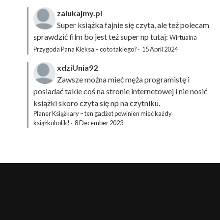
zalukajmy.pl
Super książka fajnie się czyta, ale też polecam
sprawdzić film bo jest też super np tutaj:
Wirtualna
Przygoda Pana Kleksa – co to takiego?
·
15 April 2024
xdziUnia92
Zawsze można mieć męża programistę i
posiadać takie coś na stronie internetowej i nie nosić
książki skoro czyta się np na czytniku.
Planer Książkary – ten gadżet powinien mieć każdy
książkoholik!
·
8 December 2023