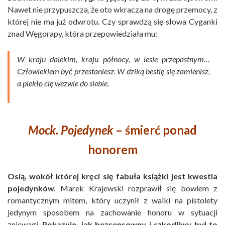
Nawet nie przypuszcza, że oto wkracza na drogę przemocy, z
której nie ma już odwrotu. Czy sprawdzą się słowa Cyganki
znad Węgorapy, która przepowiedziała mu:
W kraju dalekim, kraju północy, w lesie przepastnym…
Człowiekiem być przestaniesz. W dziką bestię się zamienisz,
a piekło cię wezwie do siebie.
Mock. Pojedynek
– śmierć ponad
honorem
Osią, wokół której kręci się fabuła książki jest kwestia
pojedynków.
Marek Krajewski rozprawił się bowiem z
romantycznym mitem, który uczynił z walki na pistolety
jedynym sposobem na zachowanie honoru w sytuacji
zniewagi.
Pokazuje, jak bezsensowny i szkodliwy był to