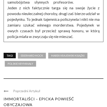
samobójstwa słynnych profesorów.
Jeden z nich faktycznie targa się na swoje życie z
powodu nieuleczalnej choroby, drugi zaś bierze udział w
pojedynku. To jednak tajemnica poliszynela i nikt nie ma
zamiaru szukać winnego morderstwa. Pojedynek w
owych czasach był przecież sprawą honoru, w którą
policja miała w zwyczaju się nie mieszać.
TAGI
EBERHARD MOCK
MAREK KRAJEWSKI KSIĄŻKI
POLSKIE KRYMINAŁY
Poprzedni Artykuł
IMMORTALIŚCI – EPICKA POWIEŚĆ
OBYCZAJOWA