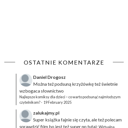
OSTATNIE KOMENTARZE
Daniel Drogosz
Można też podsuną
krzyżówkę
też świetnie
wzbogaca słownictwo
Najlepsze komiksy dla dzieci – co warto podsunąć najmłodszym
czytelnikom?
·
19 February 2025
zalukajmy.pl
Super książka fajnie się czyta, ale też polecam
sprawdzić film bo jest też super np tutaj:
Wirtualna