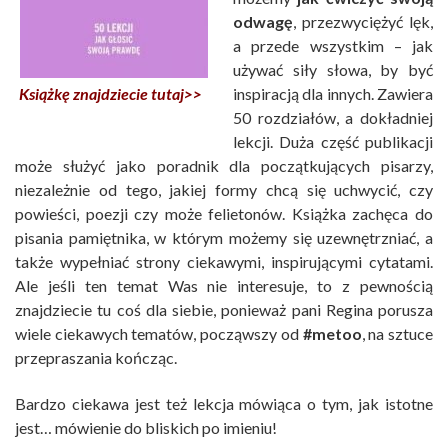
odwagę
, przezwyciężyć lęk,
a przede wszystkim – jak
używać siły słowa, by być
inspiracją dla innych. Zawiera
Książkę znajdziecie tutaj>>
50 rozdziałów, a dokładniej
lekcji. Duża część publikacji
może służyć jako poradnik dla początkujących pisarzy,
niezależnie od tego, jakiej formy chcą się uchwycić, czy
powieści, poezji czy może felietonów. Książka zachęca do
pisania pamiętnika, w którym możemy się uzewnętrzniać, a
także wypełniać strony ciekawymi, inspirującymi cytatami.
Ale jeśli ten temat Was nie interesuje, to z pewnością
znajdziecie tu coś dla siebie, ponieważ pani Regina porusza
wiele ciekawych tematów, począwszy od
#metoo
, na sztuce
przepraszania kończąc.
Bardzo ciekawa jest też lekcja mówiąca o tym, jak istotne
jest… mówienie do bliskich po imieniu!