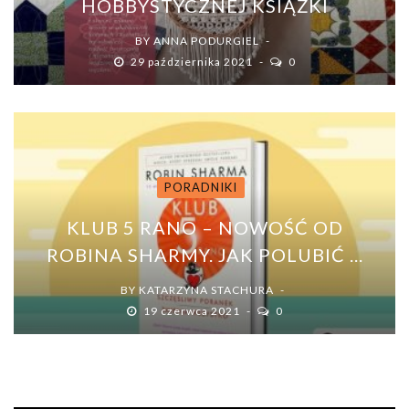
HOBBYSTYCZNEJ KSIĄŻKI
BY
ANNA PODURGIEL
29 października 2021
0
PORADNIKI
KLUB 5 RANO – NOWOŚĆ OD
ROBINA SHARMY. JAK POLUBIĆ ...
BY
KATARZYNA STACHURA
19 czerwca 2021
0