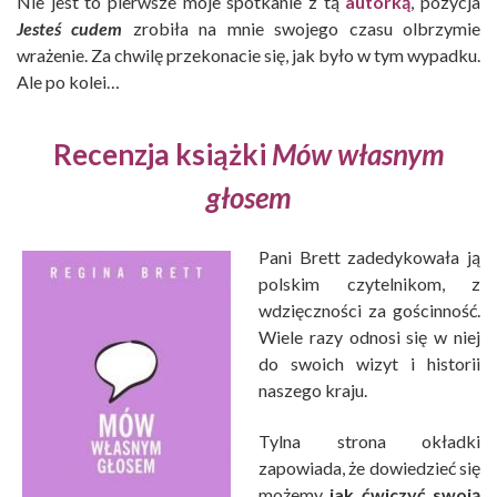
Nie jest to pierwsze moje spotkanie z tą
autorką
, pozycja
Jesteś cudem
zrobiła na mnie swojego czasu olbrzymie
wrażenie. Za chwilę przekonacie się, jak było w tym wypadku.
Ale po kolei…
Recenzja książki
Mów własnym
głosem
Pani Brett zadedykowała ją
polskim czytelnikom, z
wdzięczności za gościnność.
Wiele razy odnosi się w niej
do swoich wizyt i historii
naszego kraju.
Tylna strona okładki
zapowiada, że dowiedzieć się
możemy
jak ćwiczyć swoją