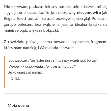
Nie ukrywam, podczas lektury parokrotnie zdarzyło mi się
sięgnąć po chusteczkę. To jest doprawdy
niesamowite
jak
Regina Brett potrafi zarażać pozytywną energią! Polecam,
gorąco polecam, bez wątpienia jest to idealna książka na
mniejsze bądź większe bolączki.
Z rozdziału poświęconemu odwadze zapisałam fragment,
który mam nadzieję i Wam doda skrzydeł:
Los szepcze: „Nie jesteś dość silny, żeby przetrwać burzę”.
Wojownik odpowiada: „To ja jestem burzą!”
Ja również nią jestem.
I ty też.
Moja ocena