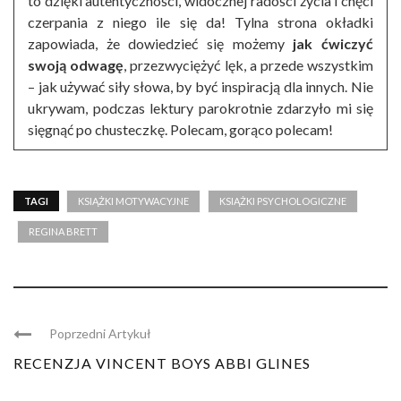
to dzięki autentyczności, widocznej radości życia i chęci
czerpania z niego ile się da! Tylna strona okładki
zapowiada, że dowiedzieć się możemy
jak ćwiczyć
swoją odwagę
, przezwyciężyć lęk, a przede wszystkim
– jak używać siły słowa, by być inspiracją dla innych. Nie
ukrywam, podczas lektury parokrotnie zdarzyło mi się
sięgnąć po chusteczkę. Polecam, gorąco polecam!
TAGI
KSIĄŻKI MOTYWACYJNE
KSIĄŻKI PSYCHOLOGICZNE
REGINA BRETT
Poprzedni Artykuł
RECENZJA VINCENT BOYS ABBI GLINES