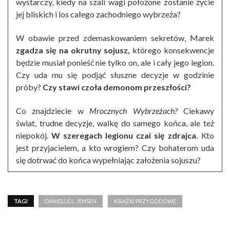
wystarczy, kiedy na szali wagi położone zostanie życie
jej bliskich i los całego zachodniego wybrzeża?
W obawie przed zdemaskowaniem sekretów, Marek
zgadza się na okrutny sojusz,
którego konsekwencje
będzie musiał ponieść nie tylko on, ale i cały jego legion.
Czy uda mu się podjąć słuszne decyzje w godzinie
próby?
Czy stawi czoła demonom przeszłości?
Co znajdziecie w
Mrocznych Wybrzeżach?
Ciekawy
świat, trudne decyzje, walkę do samego końca, ale też
niepokój.
W szeregach legionu czai się zdrajca.
Kto
jest przyjacielem, a kto wrogiem? Czy bohaterom uda
się dotrwać do końca wypełniając założenia sojuszu?
TAGI
DANIELLE L. JENSEN
KSIĄŻKI PRZYGODOWE