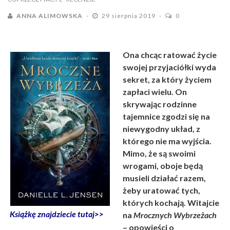
ANNA ALIMOWSKA
29 sierpnia 2019
0
Ona chcąc ratować życie
swojej przyjaciółki wyda
sekret, za który życiem
zapłaci wielu. On
skrywając rodzinne
tajemnice zgodzi się na
niewygodny układ, z
którego nie ma wyjścia.
Mimo, że są swoimi
wrogami, oboje będą
musieli działać razem,
żeby uratować tych,
których kochają. Witajcie
Książkę znajdziecie tutaj>>
na
Mrocznych Wybrzeżach
– opowieści o