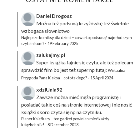
Daniel Drogosz
Można też podsuną
krzyżówkę
też świetnie
wzbogaca słownictwo
Najlepsze komiksy dla dzieci – co warto podsunąć najmłodszym
czytelnikom?
·
19 February 2025
zalukajmy.pl
Super książka fajnie się czyta, ale też polecam
sprawdzić film bo jest też super np tutaj:
Wirtualna
Przygoda Pana Kleksa – co to takiego?
·
15 April 2024
xdziUnia92
Zawsze można mieć męża programistę i
posiadać takie coś na stronie internetowej i nie nosić
książki skoro czyta się np na czytniku.
Planer Książkary – ten gadżet powinien mieć każdy
książkoholik!
·
8 December 2023