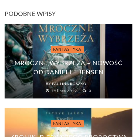
PODOBNE WPISY
FANTASTYKA
MROCZNE WYBRZEŻA – NOWOŚĆ
OD DANIELLE JENSEN
BY
PAULINA ROSZKO
19 lipca 2019
0
FANTASTYKA
KRONIKI PIERWSZEGO PROROCTWA