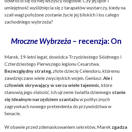
odwrócili się od niej wszyscy bogowie. Czy jej upór i
umiejętność wyśliźnięcia się z tarapatów wystarczy, kiedy na
szali wagi położone zostanie życie jej bliskich i los całego
zachodniego wybrzeża?
Mroczne Wybrzeża
– recenzja: On
Marek, 19-letni legat, dowódca Trzydziestego Siódmego i
Czterdziestego Pierwszego legionu Cesarstwa.
Bezwzględny strateg
, złote dziecię Celendoru, któremu
zawdzięczano wiele zwycięskich wojen. Geniusz.
Ale i
człowiek skrywający w sercu wiele tajemnic
, które
stanowią jego słabość. Ich ujrzenie światła dziennego
stanie
się idealnym narzędziem szantażu
w politycznych
zagrywkach nowego pretendenta do przywództwa w
Senacie.
W obawie przed zdemaskowaniem sekretów, Marek
zgadza