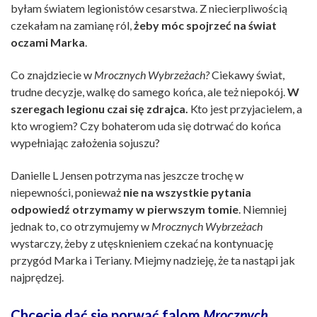
byłam światem legionistów cesarstwa. Z niecierpliwością
czekałam na zamianę ról,
żeby móc spojrzeć na świat
oczami Marka
.
Co znajdziecie w
Mrocznych Wybrzeżach?
Ciekawy świat,
trudne decyzje, walkę do samego końca, ale też niepokój.
W
szeregach legionu czai się zdrajca.
Kto jest przyjacielem, a
kto wrogiem? Czy bohaterom uda się dotrwać do końca
wypełniając założenia sojuszu?
Danielle L Jensen potrzyma nas jeszcze trochę w
niepewności, ponieważ
nie na wszystkie pytania
odpowiedź otrzymamy w pierwszym tomie
. Niemniej
jednak to, co otrzymujemy w
Mrocznych Wybrzeżach
wystarczy, żeby z utęsknieniem czekać na kontynuację
przygód Marka i Teriany. Miejmy nadzieję, że ta nastąpi jak
najprędzej.
Chcecie dać się porwać falom
Mrocznych