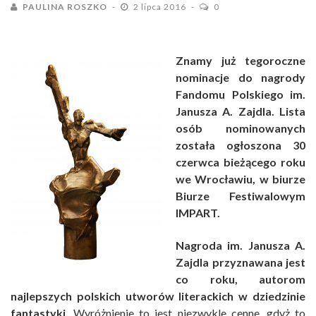
PAULINA ROSZKO
2 lipca 2016
0
Znamy już tegoroczne
nominacje do nagrody
Fandomu Polskiego im.
Janusza A. Zajdla. Lista
osób nominowanych
została ogłoszona 30
czerwca bieżącego roku
we Wrocławiu, w biurze
Biurze Festiwalowym
IMPART.
Nagroda im. Janusza A.
Zajdla przyznawana jest
co roku, autorom
najlepszych polskich utworów literackich w dziedzinie
fantastyki.
Wyróżnienie to jest niezwykle cenne, gdyż to