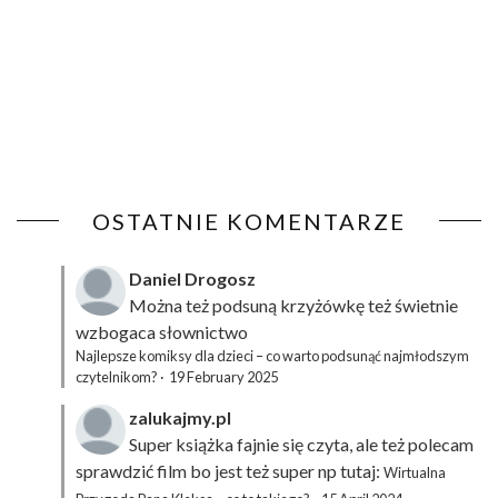
OSTATNIE KOMENTARZE
Daniel Drogosz
Można też podsuną
krzyżówkę
też świetnie
wzbogaca słownictwo
Najlepsze komiksy dla dzieci – co warto podsunąć najmłodszym
czytelnikom?
·
19 February 2025
zalukajmy.pl
Super książka fajnie się czyta, ale też polecam
sprawdzić film bo jest też super np tutaj:
Wirtualna