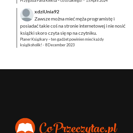
Przygoda Pana Kleksa – co to takiego?
·
15 April 2024
xdziUnia92
Zawsze można mieć męża programistę i
posiadać takie coś na stronie internetowej i nie nosić
książki skoro czyta się np na czytniku.
Planer Książkary – ten gadżet powinien mieć każdy
książkoholik!
·
8 December 2023