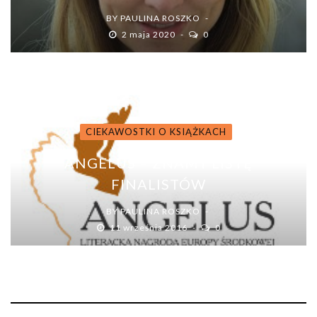
BY
PAULINA ROSZKO
2 maja 2020
0
CIEKAWOSTKI O KSIĄŻKACH
ANGELUS – ZNAMY LISTĘ
FINALISTÓW
BY
PAULINA ROSZKO
11 września 2016
0