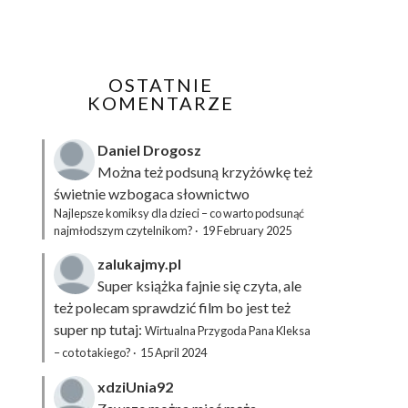
OSTATNIE
KOMENTARZE
Daniel Drogosz
Można też podsuną
krzyżówkę
też
świetnie wzbogaca słownictwo
Najlepsze komiksy dla dzieci – co warto podsunąć
najmłodszym czytelnikom?
·
19 February 2025
zalukajmy.pl
Super książka fajnie się czyta, ale
też polecam sprawdzić film bo jest też
super np tutaj:
Wirtualna Przygoda Pana Kleksa
– co to takiego?
·
15 April 2024
xdziUnia92