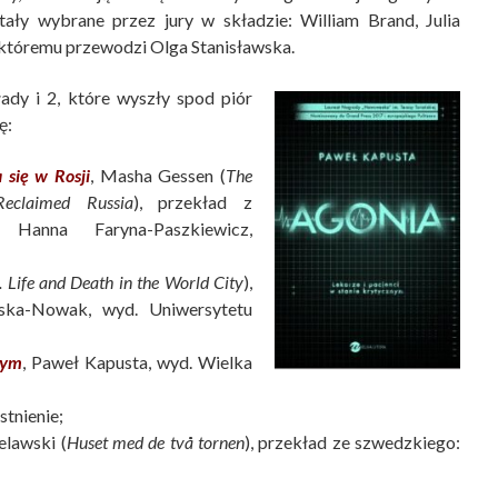
tały wybrane przez jury w składzie: William Brand, Julia
 któremu przewodzi Olga Stanisławska.
łady i 2, które wyszły spod piór
ę:
 się w Rosji
, Masha Gessen (
The
Reclaimed Russia
), przekład z
 Hanna Faryna-Paszkiewicz,
. Life and Death in the World City
),
wska-Nowak, wyd. Uniwersytetu
nym
, Paweł Kapusta, wyd. Wielka
stnienie;
elawski (
Huset med de två tornen
), przekład ze szwedzkiego: