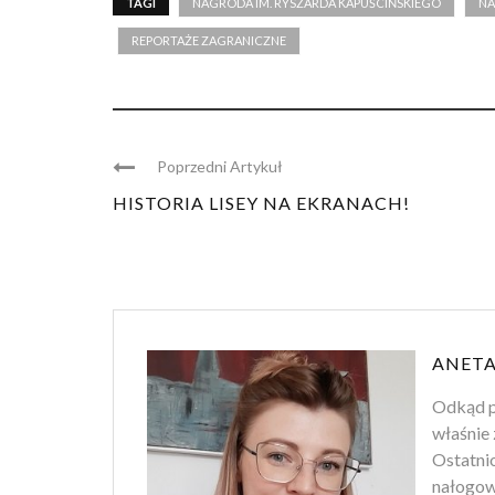
TAGI
NAGRODA IM. RYSZARDA KAPUŚCIŃSKIEGO
NA
REPORTAŻE ZAGRANICZNE
Poprzedni Artykuł
HISTORIA LISEY NA EKRANACH!
ANETA
Odkąd p
właśnie 
Ostatnio
nałogowi