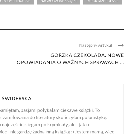
GRODY LITERACKIE
NAGRODZONE KSIĄŻKI
REPORTAŻE POLSKIE
Następny Artykul
GORZKA CZEKOLADA. NOWE
OPOWIADANIA O WAŻNYCH SPRAWACH ...
 ŚWIDERSKA
amiętam, pasjami połykałam ciekawe książki. To
z zamiłowania do literatury skończyłam polonistykę.
 najczęściej sięgam po kryminały, ale - jak to
ec - nie gardzę żadną inną książką ;) Jestem mamą, więc