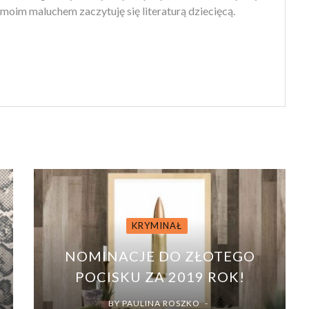
moim maluchem zaczytuję się literaturą dziecięcą.
KRYMINAŁ
NOMINACJE DO ZŁOTEGO
POCISKU ZA 2019 ROK!
BY
PAULINA ROSZKO