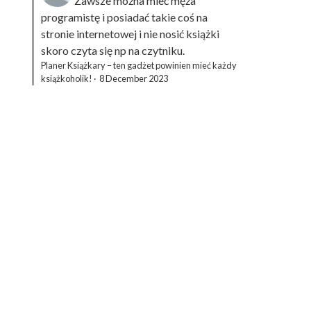
Zawsze można mieć męża
programistę i posiadać takie coś na
stronie internetowej i nie nosić książki
skoro czyta się np na czytniku.
Planer Książkary – ten gadżet powinien mieć każdy
książkoholik!
·
8 December 2023