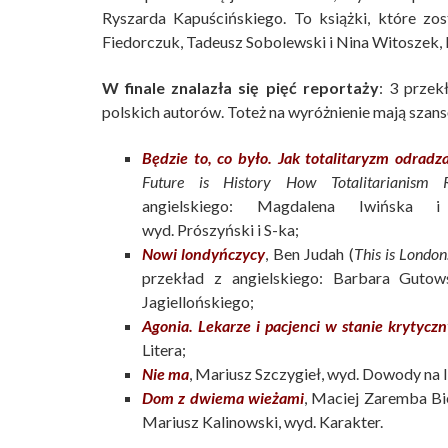
Ryszarda Kapuścińskiego. To książki, które zos
Fiedorczuk, Tadeusz Sobolewski i Nina Witoszek,
W finale znalazła się pięć reportaży
: 3 przek
polskich autorów. Toteż na wyróżnienie mają szans
Będzie to, co było. Jak totalitaryzm odradza
Future is History How Totalitarianism 
angielskiego: Magdalena Iwińska i
wyd. Prószyński i S-ka;
Nowi londyńczycy
, Ben Judah (
This is London
przekład z angielskiego: Barbara Guto
Jagiellońskiego;
Agonia. Lekarze i pacjenci w stanie krytycz
Litera;
Nie ma
, Mariusz Szczygieł, wyd. Dowody na I
Dom z dwiema wieżami
, Maciej Zaremba Bi
Mariusz Kalinowski, wyd. Karakter.