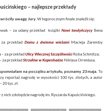
uścińskiego
– najlepsze przekłady
zwróciły uwagę Jury
. W tegorocznym finale znaleźli się:
wak – za udany przekład książki
Nowi londyńczycy
Bena
– za przekład
Domu z dwiema wieżami
Macieja Zaremby
 – za przekład
Ulicy Wiecznej Szczęśliwości
Roba Schmitza;
– za przekład
Strzałów w Kopenhadze
Niklasa Orreniusa.
wspomniałam na początku artykułu, poznamy 23 maja
. To
szy reportaż nagrodę w wysokości 100 tys. złotych, a autor
 20 tys. zł.
ry z nich zdobędzie nagrodę im. Ryszarda Kapuścińskiego.