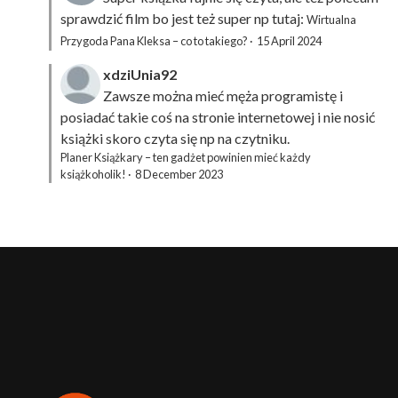
sprawdzić film bo jest też super np tutaj:
Wirtualna
Przygoda Pana Kleksa – co to takiego?
·
15 April 2024
xdziUnia92
Zawsze można mieć męża programistę i
posiadać takie coś na stronie internetowej i nie nosić
książki skoro czyta się np na czytniku.
Planer Książkary – ten gadżet powinien mieć każdy
książkoholik!
·
8 December 2023