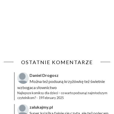
OSTATNIE KOMENTARZE
Daniel Drogosz
Można też podsuną
krzyżówkę
też świetnie
wzbogaca słownictwo
Najlepsze komiksy dla dzieci – co warto podsunąć najmłodszym
czytelnikom?
·
19 February 2025
zalukajmy.pl
Super książka fajnie się czyta, ale też polecam