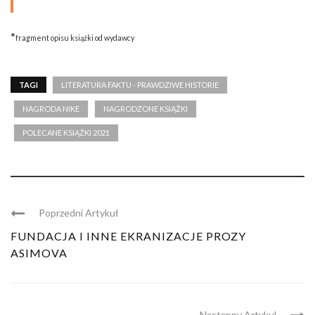
*
fragment opisu książki od wydawcy
TAGI
LITERATURA FAKTU - PRAWDZIWE HISTORIE
NAGRODA NIKE
NAGRODZONE KSIĄŻKI
POLECANE KSIĄŻKI 2021
Poprzedni Artykuł
FUNDACJA I INNE EKRANIZACJE PROZY
ASIMOVA
Następny Artykul