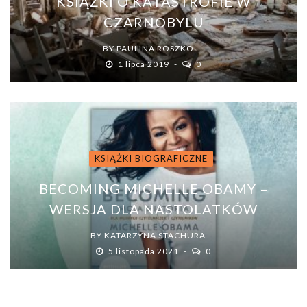
KSIĄŻKI O KATASTROFIE W
CZARNOBYLU
BY
PAULINA ROSZKO
1 lipca 2019
0
KSIĄŻKI BIOGRAFICZNE
BECOMING MICHELLE OBAMY –
WERSJA DLA NASTOLATKÓW
BY
KATARZYNA STACHURA
5 listopada 2021
0