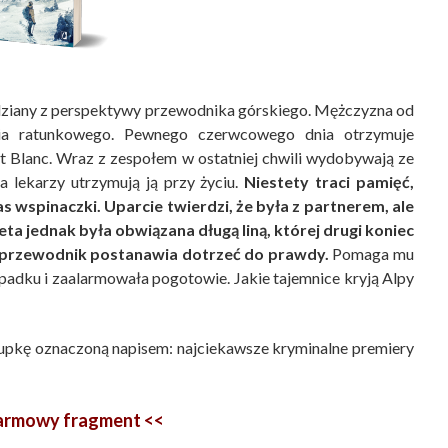
dziany z perspektywy przewodnika górskiego. Mężczyzna od
wia ratunkowego. Pewnego czerwcowego dnia otrzymuje
t Blanc. Wraz z zespołem w ostatniej chwili wydobywają ze
ia lekarzy utrzymują ją przy życiu.
Niestety traci pamięć,
zas wspinaczki. Uparcie twierdzi, że była z partnerem, ale
ta jednak była obwiązana długą liną, której drugi koniec
e przewodnik postanawia dotrzeć do prawdy.
Pomaga mu
ypadku i zaalarmowała pogotowie. Jakie tajemnice kryją Alpy
kupkę oznaczoną napisem: najciekawsze kryminalne premiery
darmowy fragment <<