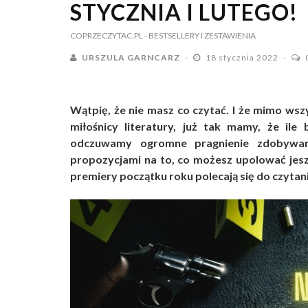
STYCZNIA I LUTEGO!
COPRZECZYTAC.PL
- BESTSELLERY I ZESTAWIENIA
URSZULA GARNCARZ
18 stycznia 2022
Wątpię, że nie masz co czytać. I że mimo wsz
miłośnicy literatury, już tak mamy, że ile
odczuwamy ogromne pragnienie zdobywan
propozycjami na to, co możesz upolować jesz
premiery początku roku polecają się do czytani