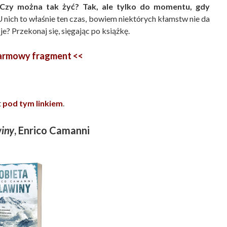
 Czy można tak żyć? Tak, ale tylko do momentu, gdy
 U nich to właśnie ten czas, bowiem niektórych kłamstw nie da
? Przekonaj się, sięgając po książkę.
darmowy fragment <<
t
pod tym linkiem
.
winy
, Enrico Camanni