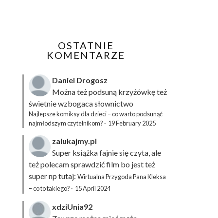
OSTATNIE
KOMENTARZE
Daniel Drogosz
Można też podsuną
krzyżówkę
też
świetnie wzbogaca słownictwo
Najlepsze komiksy dla dzieci – co warto podsunąć
najmłodszym czytelnikom?
·
19 February 2025
zalukajmy.pl
Super książka fajnie się czyta, ale
też polecam sprawdzić film bo jest też
super np tutaj:
Wirtualna Przygoda Pana Kleksa
– co to takiego?
·
15 April 2024
xdziUnia92