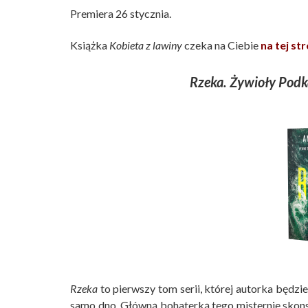
Premiera 26 stycznia.
Książka
Kobieta z lawiny
czeka na Ciebie
na tej st
Rzeka. Żywioły Podk
Rzeka
to pierwszy tom serii, której autorka będzi
samo dno. Główną bohaterką tego misternie skon