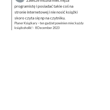
Zawsze można mieć męża
programistę i posiadać takie coś na
stronie internetowej i nie nosić książki
skoro czyta się np na czytniku.
Planer Książkary – ten gadżet powinien mieć każdy
książkoholik!
·
8 December 2023