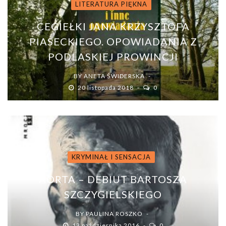
LITERATURA PIĘKNA
CEGIEŁKI JANA KRZYSZTOFA
PIASECKIEGO. OPOWIADANIA Z
PODLASKIEJ PROWINCJI
BY
ANETA ŚWIDERSKA
20 listopada 2018
0
KRYMINAŁ I SENSACJA
AORTA – DEBIUT BARTOSZA
SZCZYGIELSKIEGO
BY
PAULINA ROSZKO
13 października 2016
0