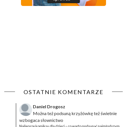
OSTATNIE KOMENTARZE
Daniel Drogosz
Można też podsuną
krzyżówkę
też świetnie
wzbogaca słownictwo
Najlepsze komiksy dla dzieci – co warto podsunąć najmłodszym