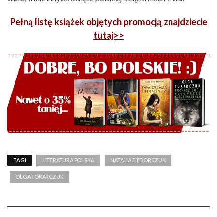
Pełną listę książek objętych promocją znajdziecie
tutaj>>
TAGI
LITERATURA POLSKA
NATALIA FIEDORCZUK
OLGA TOKARCZUK