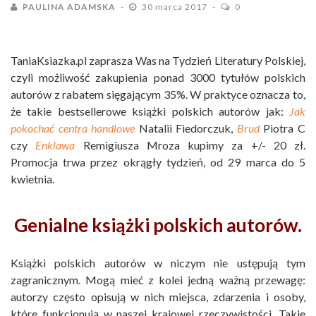
PAULINA ADAMSKA
30 marca 2017
0
TaniaKsiazka.pl zaprasza Was na Tydzień Literatury Polskiej,
czyli możliwość zakupienia ponad 3000 tytułów polskich
autorów z rabatem sięgającym 35%. W praktyce oznacza to,
że takie bestsellerowe książki polskich autorów jak:
Jak
pokochać centra handlowe
Natalii Fiedorczuk,
Brud
Piotra C
czy
Enklawa
Remigiusza Mroza kupimy za +/- 20 zł.
Promocja trwa przez okrągły tydzień, od 29 marca do 5
kwietnia.
Genialne książki polskich autorów.
Książki polskich autorów w niczym nie ustępują tym
zagranicznym. Mogą mieć z kolei jedną ważną przewagę:
autorzy często opisują w nich miejsca, zdarzenia i osoby,
które funkcjonują w naszej krajowej rzeczywistości. Takie