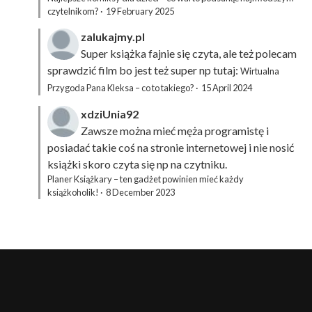
czytelnikom?
·
19 February 2025
zalukajmy.pl
Super książka fajnie się czyta, ale też polecam
sprawdzić film bo jest też super np tutaj:
Wirtualna
Przygoda Pana Kleksa – co to takiego?
·
15 April 2024
xdziUnia92
Zawsze można mieć męża programistę i
posiadać takie coś na stronie internetowej i nie nosić
książki skoro czyta się np na czytniku.
Planer Książkary – ten gadżet powinien mieć każdy
książkoholik!
·
8 December 2023