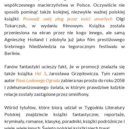
współczesnego macierzyństwa w Polsce. Oczywiście nie
sposób pominąć także kolejnej, niezwykle ważnej polskiej
książki:
Prowadź swój pług przez kości umarłych
Olgi
Tokarczuk, w wydaniu filmowym. Książka została
przeniesiona na ekran przez nie kogo innego, ale samą
Agnieszkę Holland i zdobyła już jako film prestiżowego
Srebrnego Niedźwiedzia na tegorocznym festiwalu w
Berlinie.
Fanów fantastyki ucieszy fakt, że w promocji znalazła się
także książka
Hel 3
, Jarosława Grzędowicza. Tym razem
autor
Pana Lodowego Ogrodu
zabiera nas prosto do roku 2058
i zdehumanizowanego świata, w którym prawdziwe ludzkie
relacje zostały zastąpione przez omnifiony.
Wśród tytułów, które biorą udział w Tygodniu Literatury
Polskiej znajdziecie książki fantastyczne, reportaże,
kryminały, romanse, klasykę, poradniki, książki podróżnicze i
wiele, wiele innych. Święto polskiej książki niech trwa!