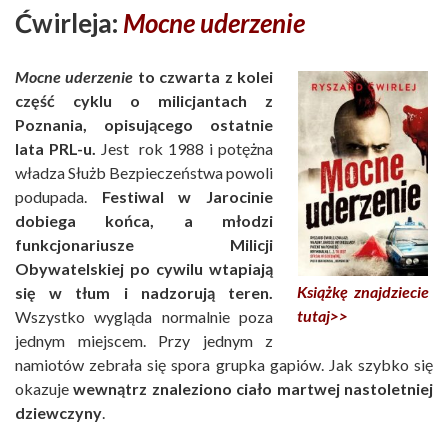
Ćwirleja:
Mocne uderzenie
Mocne uderzenie
to czwarta z kolei
część cyklu o milicjantach z
Poznania, opisującego ostatnie
lata PRL-u.
Jest rok 1988 i potężna
władza Służb Bezpieczeństwa powoli
podupada.
Festiwal w Jarocinie
dobiega końca, a młodzi
funkcjonariusze Milicji
Obywatelskiej po cywilu wtapiają
Książkę znajdziecie
się w tłum i nadzorują teren.
tutaj>>
Wszystko wygląda normalnie poza
jednym miejscem. Przy jednym z
namiotów zebrała się spora grupka gapiów. Jak szybko się
okazuje
wewnątrz znaleziono ciało martwej nastoletniej
dziewczyny
.