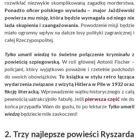
rozwikłać niezwykle skomplikowaną zagadkę morderstwa.
Ponadto oficer polskiego wywiadu – major Jażdżewski
powierza mu misję, która będzie wymagała od niego nie
lada skupienia i zaangażowania.
Powodzenie misji będzie
miało ogromny wpływ na dalsze losy polityki zagranicznej i
całej Rzeczypospolitej.
Tylko umarli wiedzą
to świetne połączenie kryminału z
powieścią szpiegowską.
W roli głównej Antonii Fischer –
policjant, który wyjątkowo poważnie i rzetelnie podchodzi
do swoich obowiązków.
To książka w stylu retro łącząca
wydarzenia związane z wizytą Hitlera w Pile w 1932 oraz
fikcję literacką.
Wprowadzenie wątku historycznego z całą
pewnością uatrakcyjniło fabułę. Jeśli
pierwsza część
nie do
końca przypadła Wam do gustu, to po lekturze
Tylko umarli
wiedzą
będziecie mile zaskoczeni!
2. Trzy najlepsze powieści Ryszarda