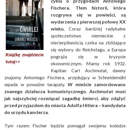
cyklu o przygodach
Antoniego
Fischera
.
Tłem historii, która
rozgrywa się w powieści, są
wydarzenia z pierwszej połowy XX
wieku.
Coraz bardziej radykalne
społeczeństwo niemieckie z
niecierpliwością czeka na zbliżające
się wybory do Reichstagu, a Europa
Książkę znajdziecie
pogrąża się w kryzysie
tutaj>>
ekonomicznym. Mamy rok 1932.
Kapitan Carl Aschmutat, dawny
znajomy Antoniego Fischera, urzędujący w Schneidemühl
wpada w poważne tarapaty.
W mieście zamordowano
znanego działacza komunistycznego. Aschmutat musi
jak najszybciej rozwiązać zagadkę śmierci, aby zdążyć
przed przyjazdem do miasta Adolfa Hitlera – kandydata
do urzędu kanclerza.
Tym razem Fischer będzie pomagał swojemu koledze