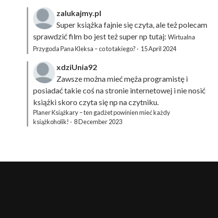
zalukajmy.pl
Super książka fajnie się czyta, ale też polecam
sprawdzić film bo jest też super np tutaj:
Wirtualna
Przygoda Pana Kleksa – co to takiego?
·
15 April 2024
xdziUnia92
Zawsze można mieć męża programistę i
posiadać takie coś na stronie internetowej i nie nosić
książki skoro czyta się np na czytniku.
Planer Książkary – ten gadżet powinien mieć każdy
książkoholik!
·
8 December 2023