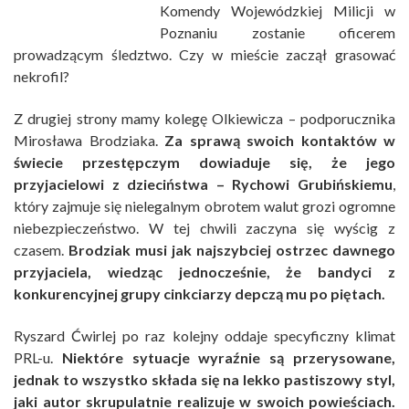
Komendy Wojewódzkiej Milicji w
Poznaniu zostanie oficerem
prowadzącym śledztwo. Czy w mieście zaczął grasować
nekrofil?
Z drugiej strony mamy kolegę Olkiewicza – podporucznika
Mirosława Brodziaka.
Za sprawą swoich kontaktów w
świecie przestępczym dowiaduje się, że jego
przyjacielowi z dzieciństwa – Rychowi Grubińskiemu
,
który zajmuje się nielegalnym obrotem walut grozi ogromne
niebezpieczeństwo. W tej chwili zaczyna się wyścig z
czasem.
Brodziak musi jak najszybciej ostrzec dawnego
przyjaciela, wiedząc jednocześnie, że bandyci z
konkurencyjnej grupy cinkciarzy depczą mu po piętach.
Ryszard Ćwirlej po raz kolejny oddaje specyficzny klimat
PRL-u.
Niektóre sytuacje wyraźnie są przerysowane,
jednak to wszystko składa się na lekko pastiszowy styl,
jaki autor skrupulatnie realizuje w swoich powieściach.