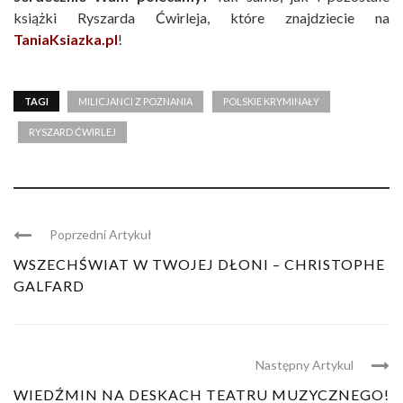
książki Ryszarda Ćwirleja, które znajdziecie na
TaniaKsiazka.pl
!
TAGI
MILICJANCI Z POZNANIA
POLSKIE KRYMINAŁY
RYSZARD ĆWIRLEJ
Poprzedni Artykuł
WSZECHŚWIAT W TWOJEJ DŁONI – CHRISTOPHE
GALFARD
Następny Artykul
WIEDŹMIN NA DESKACH TEATRU MUZYCZNEGO!