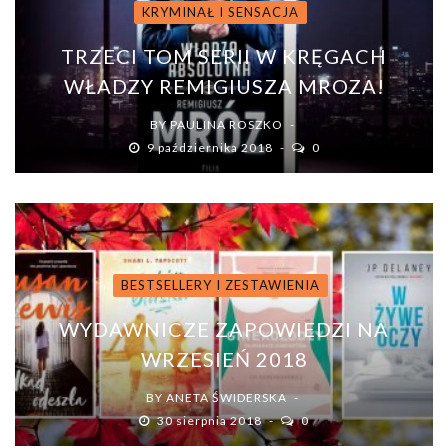
KRYMINAŁ I SENSACJA
TRZECI TOM SERII W KRĘGACH
WŁADZY REMIGIUSZA MROZA!
BY
PAULINA ROSZKO
9 października 2018
0
BESTSELLERY I ZESTAWIENIA
WYDAWNICZE ZAPOWIEDZI NA
WRZESIEŃ 2018
BY
ANETA ŚWIDERSKA
30 sierpnia 2018
0