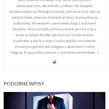
weterynarzem, ale jednak z miłości do książek
wylądowałam na filologii polskiej: pierwsze trzy lata na
edytorstwie, obecnie dziennikarstwo i komunikacja
kulturowa. W wolnym czasie leniuchuję z kubkiem
herbaty, dobrą książką (którą zwykle jest mrożący
krew w żyłach thriller lub horror) i moim kotem
Izydorem, a oprócz tego często jeżdżę na rowerze,
chodzę po górach lub biegam z aparatem i robię
zdjęcia. A wszystko zawsze z szerokim uśmiechem. :)
PODOBNE WPISY