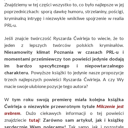
Znajdziemy w tej części wszystko to, co było najlepsze w jej
poprzedniczkach: sporą dawkę humoru, strzelaniny, pościgi,
kryminalną intrygę i niezwykle wnikliwe spojrzenie w realia
PRL-u.
Jeśli znajcie twórczość Ryszarda Ćwirleja to wiecie, że to
jeden z lepszych twórców polskich kryminałów.
Niesamowity klimat Poznania w czasach PRL-u i
momentami prześmiewczy ton powieści jedynie dodają
im bardzo specyficznego i niepowtarzalnego
charakteru.
Powyższe książki to jedynie nasze propozycje
trzech najlepszych powieści Ryszarda Ćwirleja. A czy Wy
macie swoje ulubione pozycje tego autora?
W
tym roku swoją premierę miała kolejna książka
Ćwirleja o niezwykle przewrotnym tytule
Milczenie jest
srebrem
.
Dużo ciekawych informacji o tej powieści
znajdziecie
tutaj
!
Zarówno sam artykuł, jak i książkę
serdecznie Wam polecamy!
Tak samo, jak i pozostałe