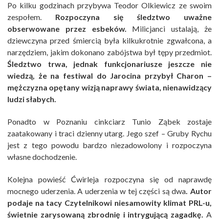
Po kilku godzinach przybywa Teodor Olkiewicz ze swoim
zespołem.
Rozpoczyna się śledztwo uważne
obserwowane przez esbeków.
Milicjanci ustalają, że
dziewczyna przed śmiercią była kilkukrotnie zgwałcona, a
narzędziem, jakim dokonano zabójstwa był tępy przedmiot.
Śledztwo trwa, jednak funkcjonariusze jeszcze nie
wiedzą, że na festiwal do Jarocina przybył Charon –
mężczyzna opętany wizją naprawy świata, nienawidzący
ludzi słabych.
Ponadto w Poznaniu cinkciarz Tunio Ząbek zostaje
zaatakowany i traci dzienny utarg. Jego szef – Gruby Rychu
jest z tego powodu bardzo niezadowolony i rozpoczyna
własne dochodzenie.
Kolejna powieść Ćwirleja rozpoczyna się od naprawdę
mocnego uderzenia. A uderzenia w tej części są dwa
. Autor
podaje na tacy Czytelnikowi niesamowity klimat PRL-u,
świetnie zarysowaną zbrodnię i intrygującą zagadkę.
A