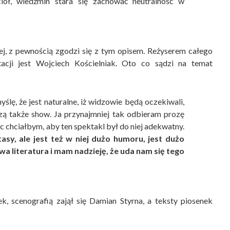
ciół, wiedźmin stara się zachować neutralność w
iżej, z pewnością zgodzi się z tym opisem. Reżyserem całego
tacji jest Wojciech Kościelniak. Oto co sądzi na temat
lę, że jest naturalne, iż widzowie będą oczekiwali,
zą także show. Ja przynajmniej tak odbieram prozę
 chciałbym, aby ten spektakl był do niej adekwatny.
asy, ale jest też w niej dużo humoru, jest dużo
a literatura i mam nadzieję, że uda nam się tego
 scenografią zajął się Damian Styrna, a teksty piosenek