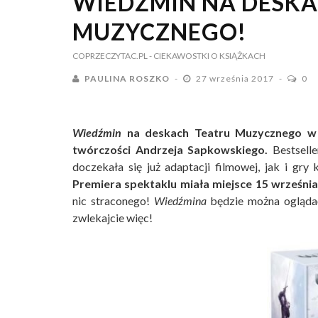
WIEDŹMIN NA DESKA
MUZYCZNEGO!
COPRZECZYTAC.PL
- CIEKAWOSTKI O KSIĄŻKACH
PAULINA ROSZKO
27 września 2017
0
Wiedźmin
na deskach Teatru Muzycznego w G
twórczości Andrzeja Sapkowskiego.
Bestselle
doczekała się już adaptacji filmowej, jak i gr
Premiera spektaklu miała miejsce 15 września
nic straconego!
Wiedźmina
będzie można oglądać 
zwlekajcie więc!