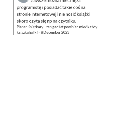
Zawsze można mieć męża
programistę i posiadać takie coś na
stronie internetowej i nie nosić książki
skoro czyta się np na czytniku.
Planer Książkary – ten gadżet powinien mieć każdy
książkoholik!
·
8 December 2023