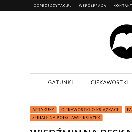
COPRZECZYTAC.PL
WSPÓŁPRACA
KONTAK
GATUNKI
CIEKAWOSTKI
ARTYKUŁY
CIEKAWOSTKI O KSIĄŻKACH
F
SERIALE NA PODSTAWIE KSIĄŻEK