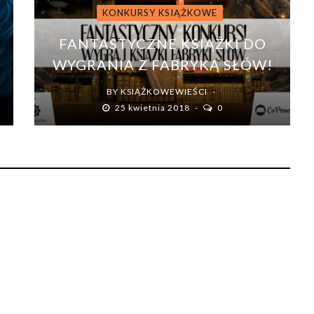
KONKURSY KSIĄŻKOWE
FANTASTYCZNE KSIĄŻKI DO
WYGRANIA Z FABRYKĄ SŁÓW!
BY
KSIĄŻKOWEWIEŚCI
25 kwietnia 2018
0