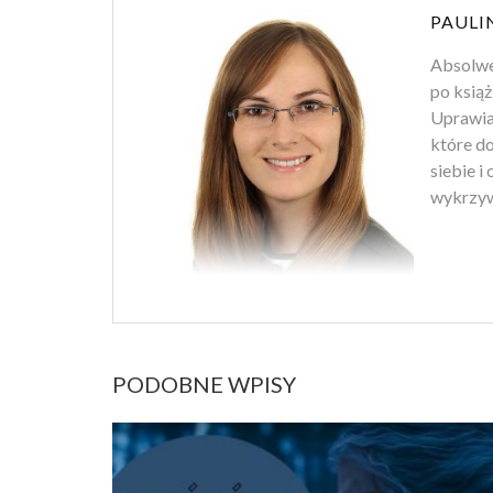
PAULI
Absolwen
po książ
Uprawiam
które d
siebie i
wykrzyw
PODOBNE WPISY