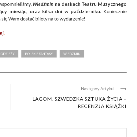
k wspomnieliśmy,
Wiedźmin
na deskach Teatru Muzycznego
cy miesiąc, oraz kilka dni w październiku.
Koniecznie
a się Wam dostać bilety na to wydarzenie!
aj
.
ŁODZIEŻY
POLSKIE FANTASY
WIEDŹMIN
Następny Artykul
LAGOM. SZWEDZKA SZTUKA ŻYCIA –
RECENZJA KSIĄŻKI