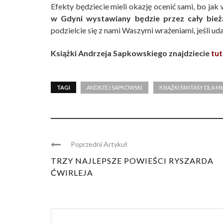
Efekty będziecie mieli okazję ocenić sami, bo ja
w Gdyni wystawiany będzie przez cały bieżą
podzielcie się z nami Waszymi wrażeniami, jeśli ud
Książki Andrzeja Sapkowskiego znajdziecie
tut
TAGI
ANDRZEJ SAPKOWSKI
KSIĄŻKI FANTASY DLA M
Poprzedni Artykuł
TRZY NAJLEPSZE POWIEŚCI RYSZARDA
ĆWIRLEJA