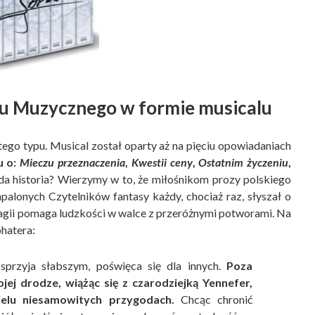
u Muzycznego w formie musicalu
tego typu. Musical został oparty aż na pięciu opowiadaniach
u o:
Mieczu przeznaczenia
,
Kwestii ceny
,
Ostatnim życzeniu
,
 historia? Wierzymy w to, że miłośnikom prozy polskiego
palonych Czytelników fantasy każdy, chociaż raz, słyszał o
magii pomaga ludzkości w walce z przeróżnymi potworami. Na
ohatera:
przyja słabszym, poświęca się dla innych.
Poza
jej drodze, wiążąc się z czarodziejką Yennefer,
ielu niesamowitych przygodach.
Chcąc chronić