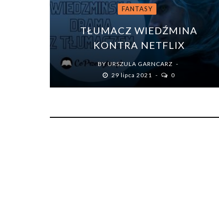
FANTASY
TŁUMACZ WIEDŹMINA
KONTRA NETFLIX
BY
URSZULA GARNCARZ
29 lipca 2021
0