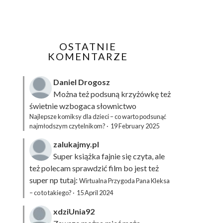
OSTATNIE
KOMENTARZE
Daniel Drogosz
Można też podsuną
krzyżówkę
też
świetnie wzbogaca słownictwo
Najlepsze komiksy dla dzieci – co warto podsunąć
najmłodszym czytelnikom?
·
19 February 2025
zalukajmy.pl
Super książka fajnie się czyta, ale
też polecam sprawdzić film bo jest też
super np tutaj:
Wirtualna Przygoda Pana Kleksa
– co to takiego?
·
15 April 2024
xdziUnia92