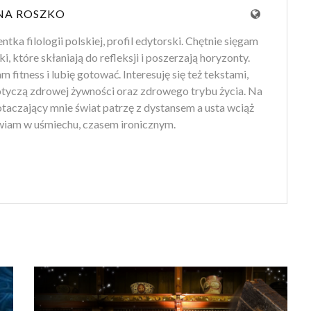
NA ROSZKO
tka filologii polskiej, profil edytorski. Chętnie sięgam
ki, które skłaniają do refleksji i poszerzają horyzonty.
 fitness i lubię gotować. Interesuję się też tekstami,
otyczą zdrowej żywności oraz zdrowego trybu życia. Na
 otaczający mnie świat patrzę z dystansem a usta wciąż
iam w uśmiechu, czasem ironicznym.