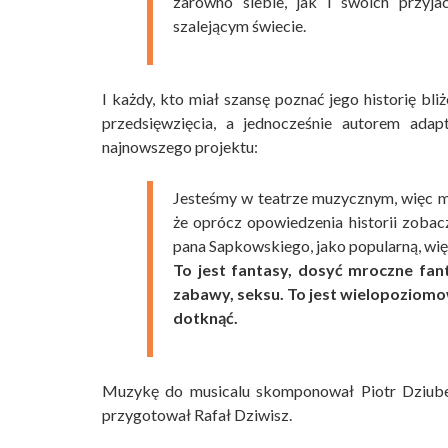
zarówno siebie, jak i swoich przyja
szalejącym świecie.
I każdy, kto miał szansę poznać jego historię bl
przedsięwzięcia, a jednocześnie autorem adap
najnowszego projektu:
Jesteśmy w teatrze muzycznym, więc myś
że oprócz opowiedzenia historii zobac
pana Sapkowskiego, jako popularną, więc
To jest fantasy, dosyć mroczne fant
zabawy, seksu. To jest wielopoziomow
dotknąć.
Muzykę do musicalu skomponował Piotr Dziubek,
przygotował Rafał Dziwisz.