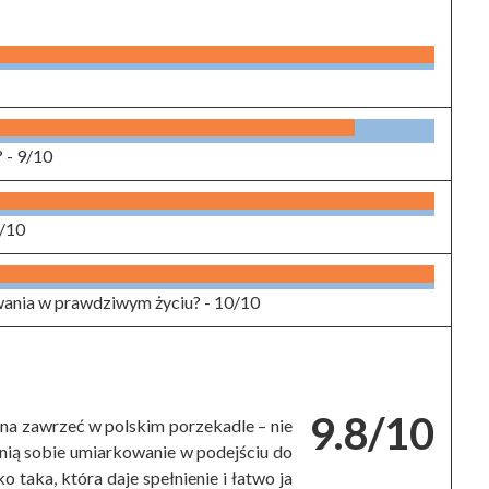
? -
9/10
/10
wania w prawdziwym życiu? -
10/10
9.8/10
żna zawrzeć w polskim porzekadle – nie
cenią sobie umiarkowanie w podejściu do
ko taka, która daje spełnienie i łatwo ja