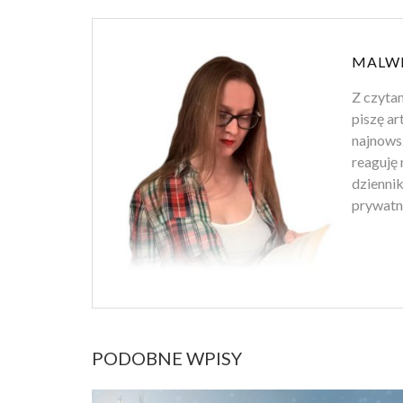
MALWI
Z czytan
piszę ar
najnowsz
reaguję 
dziennik
prywatn
PODOBNE WPISY