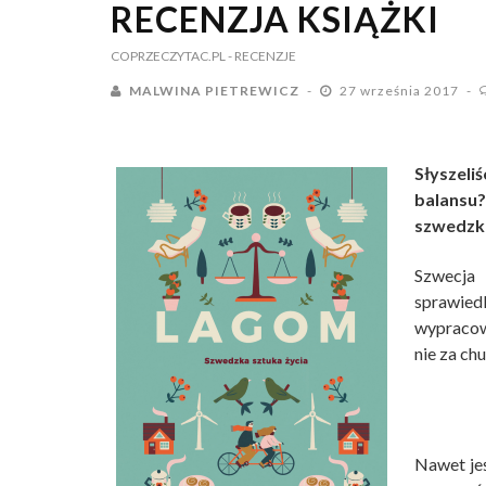
RECENZJA KSIĄŻKI
COPRZECZYTAC.PL
- RECENZJE
MALWINA PIETREWICZ
27 września 2017
Słyszel
balansu
szwedzka
Szwecja
sprawied
wypracow
nie za chu
Nawet jeś