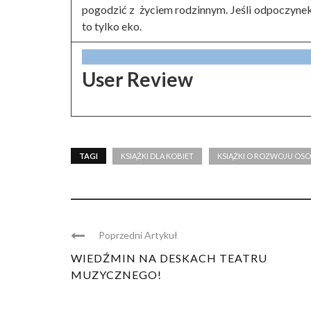
pogodzić z życiem rodzinnym. Jeśli odpoczynek, t
to tylko eko.
User Review
TAGI
KSIĄŻKI DLA KOBIET
KSIĄŻKI O ROZWOJU OS
Poprzedni Artykuł
WIEDŹMIN NA DESKACH TEATRU
MUZYCZNEGO!