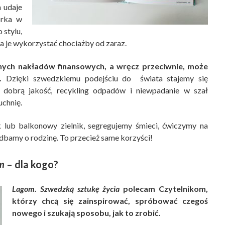
h udaje
orka w
 stylu,
na je wykorzystać chociażby od zaraz.
nych nakładów finansowych, a wręcz przeciwnie, może
.
Dzięki szwedzkiemu podejściu do świata stajemy się
 dobrą jakość, recykling odpadów i niewpadanie w szał
chnię.
 lub balkonowy zielnik, segregujemy śmieci, ćwiczymy na
dbamy o rodzinę. To przecież same korzyści!
m
– dla kogo?
Lagom. Szwedzką sztukę życia
polecam Czytelnikom,
którzy chcą się zainspirować, spróbować czegoś
nowego i szukają sposobu, jak to zrobić.