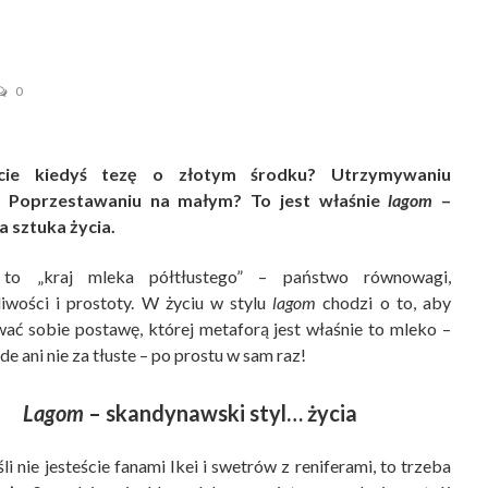
0
iście kiedyś tezę o złotym środku? Utrzymywaniu
? Poprzestawaniu na małym? To jest właśnie
lagom
–
 sztuka życia.
 to „kraj mleka półtłustego” – państwo równowagi,
liwości i prostoty. W życiu w stylu
lagom
chodzi o to, aby
ać sobie postawę, której metaforą jest właśnie to mleko –
de ani nie za tłuste – po prostu w sam raz!
Lagom
– skandynawski styl… życia
li nie jesteście fanami Ikei i swetrów z reniferami, to trzeba