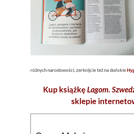
różnych narodowości, zerknijcie też na duńskie
Hy
Kup książkę
Lagom. Szwedz
sklepie interneto