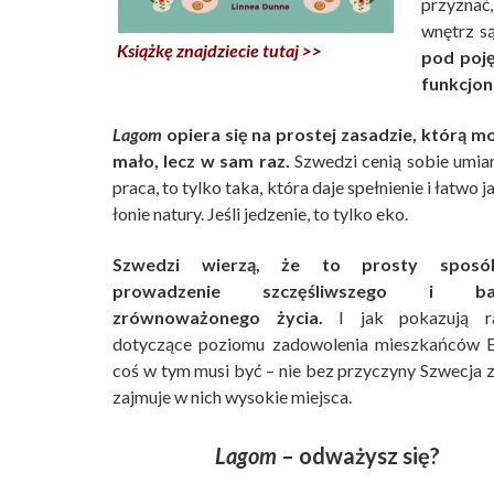
przyznać
wnętrz są
Książkę znajdziecie tutaj >>
pod poję
funkcjona
Lagom
opiera się na prostej zasadzie, którą m
mało, lecz w sam raz.
Szwedzi cenią sobie umiar
praca, to tylko taka, która daje spełnienie i łatwo
łonie natury. Jeśli jedzenie, to tylko eko.
Szwedzi wierzą, że to prosty spos
prowadzenie szczęśliwszego i bar
zrównoważonego życia.
I jak pokazują ra
dotyczące poziomu zadowolenia mieszkańców E
coś w tym musi być – nie bez przyczyny Szwecja 
zajmuje w nich wysokie miejsca.
Lagom
– odważysz się?