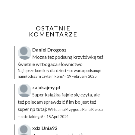
OSTATNIE
KOMENTARZE
Daniel Drogosz
Można też podsuną
krzyżówkę
też
świetnie wzbogaca słownictwo
Najlepsze komiksy dla dzieci – co warto podsunąć
najmłodszym czytelnikom?
·
19 February 2025
zalukajmy.pl
Super książka fajnie się czyta, ale
też polecam sprawdzić film bo jest też
super np tutaj:
Wirtualna Przygoda Pana Kleksa
– co to takiego?
·
15 April 2024
xdziUnia92