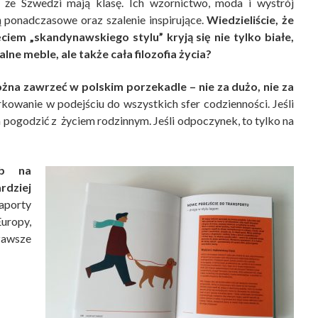
, że Szwedzi mają klasę. Ich wzornictwo, moda i wystrój
 ponadczasowe oraz szalenie inspirujące.
Wiedzieliście, że
ciem „skandynawskiego stylu” kryją się nie tylko białe,
lne meble, ale także cała filozofia życia?
ożna zawrzeć w polskim porzekadle – nie za dużo, nie za
kowanie w podejściu do wszystkich sfer codzienności. Jeśli
 ja pogodzić z życiem rodzinnym. Jeśli odpoczynek, to tylko na
ób na
dziej
porty
uropy,
zawsze