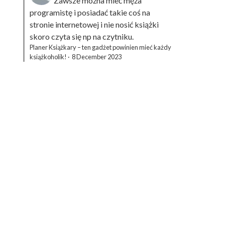
Zawsze można mieć męża
programistę i posiadać takie coś na
stronie internetowej i nie nosić książki
skoro czyta się np na czytniku.
Planer Książkary – ten gadżet powinien mieć każdy
książkoholik!
·
8 December 2023