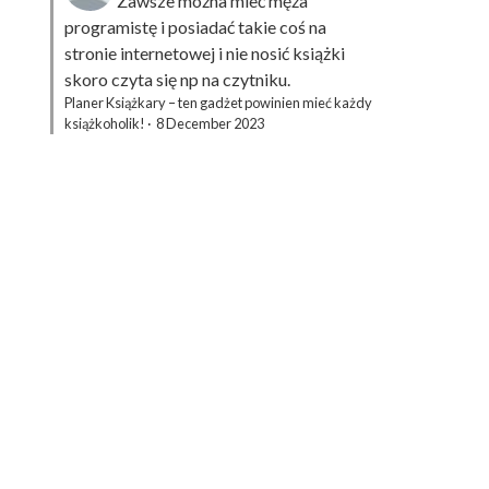
Zawsze można mieć męża
programistę i posiadać takie coś na
stronie internetowej i nie nosić książki
skoro czyta się np na czytniku.
Planer Książkary – ten gadżet powinien mieć każdy
książkoholik!
·
8 December 2023