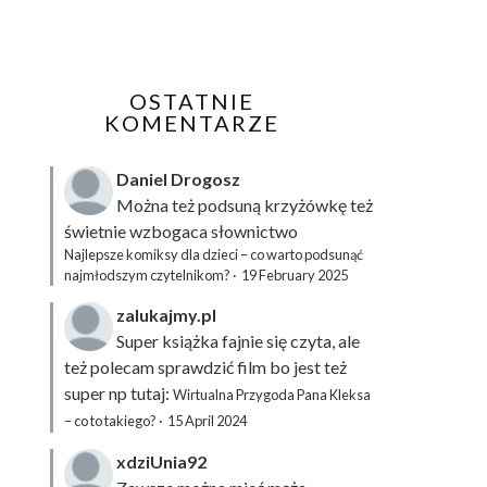
OSTATNIE
KOMENTARZE
Daniel Drogosz
Można też podsuną
krzyżówkę
też
świetnie wzbogaca słownictwo
Najlepsze komiksy dla dzieci – co warto podsunąć
najmłodszym czytelnikom?
·
19 February 2025
zalukajmy.pl
Super książka fajnie się czyta, ale
też polecam sprawdzić film bo jest też
super np tutaj:
Wirtualna Przygoda Pana Kleksa
– co to takiego?
·
15 April 2024
xdziUnia92