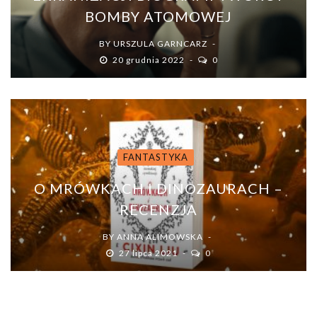
BOMBY ATOMOWEJ
BY
URSZULA GARNCARZ
20 grudnia 2022
0
FANTASTYKA
O MRÓWKACH I DINOZAURACH –
RECENZJA
BY
ANNA ALIMOWSKA
27 lipca 2021
0