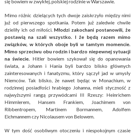
się bowiem w zwykłej, polskiej rodzinie w Warszawie.
Mimo różnic dzielących tych dwoje zaiskrzyło między nimi
już od pierwszego spotkania. Potem już zaledwie chwile
dzieliły ich od miłości.
Młodzi zakochani postanowili, że
postawią na szali wszystko. I że będą razem mimo
związków, w których oboje byli w tamtym momencie.
Mimo sprzeciwu obu rodzin i bardzo niepewnej sytuacji
na świecie.
Hitler bowiem szykował się do opanowania
świata, a Johann i Hania byli bardzo blisko głównych
zainteresowanych i fanatyzmu, który sączył jad w umysły
Niemców. Tak blisko, że nawet będąc w Monachium, w
rodzinnej posiadłości hrabiego Johanna, mieli styczność z
najwyższymi rangą przywódcami III Rzeszy: Heinrichem
Himmlerem, Hansem Frankiem, Joachimem von
Ribbentropem, Martinem Bormannem, Adolfem
Eichmannem czy Nicolausem von Belowem.
W tym dość osobliwym otoczeniu i niespokojnym czasie