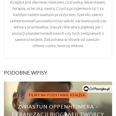
Książka jest dla mnie relaksem, rozrywką, lekarstwem,
terapią, ucieczką, nauką. Czystą przyjemnością! I za
każdym razem ważnym przeżyciem. Szeroki zakres
zainteresowań pozwala mi na radość zarówno podczas
lektury kryminałów, klasyki literatury pięknej, jak i
pozycji popularnonaukowych czy tych związanych z
samorozwojem. Zakochana w słowie od zawsze -
chłonę cudze, tworzę własne.
PODOBNE WPISY
FILMY NA PODSTAWIE KSIĄŻEK
ZWIASTUN OPPENHEIMERA –
EKRANIZACJI BIOGRAFII TWÓRCY