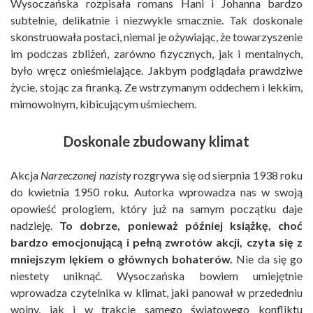
Wysoczańska rozpisała romans Hani i Johanna bardzo
subtelnie, delikatnie i niezwykle smacznie. Tak doskonale
skonstruowała postaci, niemal je ożywiając, że towarzyszenie
im podczas zbliżeń, zarówno fizycznych, jak i mentalnych,
było wręcz onieśmielające. Jakbym podglądała prawdziwe
życie, stojąc za firanką. Ze wstrzymanym oddechem i lekkim,
mimowolnym, kibicującym uśmiechem.
Doskonale zbudowany klimat
Akcja
Narzeczonej nazisty
rozgrywa się od sierpnia 1938 roku
do kwietnia 1950 roku. Autorka wprowadza nas w swoją
opowieść prologiem, który już na samym początku daje
nadzieję.
To dobrze, ponieważ później książkę, choć
bardzo emocjonującą i pełną zwrotów akcji, czyta się z
mniejszym lękiem o głównych bohaterów.
Nie da się go
niestety uniknąć. Wysoczańska bowiem umiejętnie
wprowadza czytelnika w klimat, jaki panował w przededniu
wojny, jak i w trakcie samego światowego konfliktu