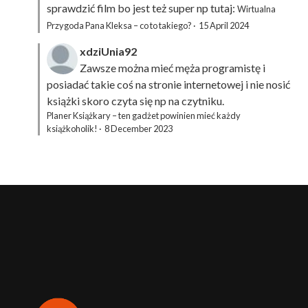
sprawdzić film bo jest też super np tutaj:
Wirtualna
Przygoda Pana Kleksa – co to takiego?
·
15 April 2024
xdziUnia92
Zawsze można mieć męża programistę i
posiadać takie coś na stronie internetowej i nie nosić
książki skoro czyta się np na czytniku.
Planer Książkary – ten gadżet powinien mieć każdy
książkoholik!
·
8 December 2023