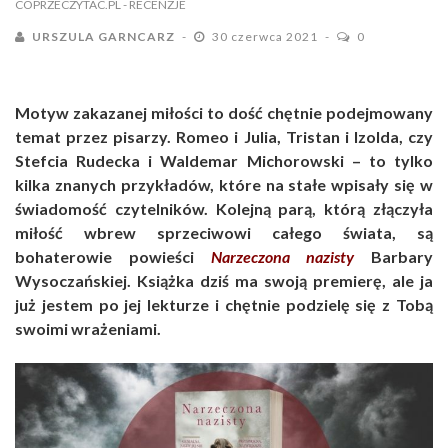
COPRZECZYTAC.PL
- RECENZJE
URSZULA GARNCARZ
30 czerwca 2021
0
Motyw zakazanej miłości to dość chętnie podejmowany
temat przez pisarzy. Romeo i Julia, Tristan i Izolda, czy
Stefcia Rudecka i Waldemar Michorowski – to tylko
kilka znanych przykładów, które na stałe wpisały się w
świadomość czytelników. Kolejną parą, którą złączyła
miłość wbrew sprzeciwowi całego świata, są
bohaterowie powieści
Narzeczona nazisty
Barbary
Wysoczańskiej. Książka dziś ma swoją premierę, ale ja
już jestem po jej lekturze i chętnie podzielę się z Tobą
swoimi wrażeniami.