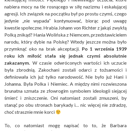
nabiera mocy na tle rosnącego w siłę nazizmu i eskalującej
agresji. Ich związek na początku był po prostu czymś, czego
jedynie „nie wypada” kontynuować, biorąc pod uwagę
kwestie społeczne. Hrabia Johann von Richter z jakąś zwykłą
Polką znikąd? Hania Wolińska z Niemcem, przedstawicielem
narodu, który dybie na Polskę? Wtedy jeszcze można było
przymknąć oko na brak akceptacji.
Po 1 września 1939
roku ich miłość stała się jednak czymś absolutnie
zakazanym.
W czasie odwróconych wartości ich uczucie
była zbrodnią. Zakochani zostali odarci z tożsamości i
definiowała ich już tylko narodowość. Nie było już Hani i
Johanna. Była Polka i Niemiec. A między nimi rozwieszona
brunatna szmata ze złowrogim symbolem ideologii siejącej
śmierć i zniszczenie. Oni natomiast zostali zmuszeni, by
stanąć po obu stronach barykady i… nic więcej nie zdradzę,
choć strasznie mnie korci
To, co natomiast mogę napisać to to, że Barbara