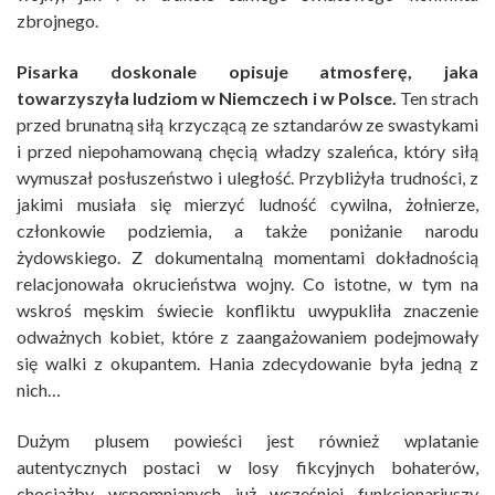
zbrojnego.
Pisarka doskonale opisuje atmosferę, jaka
towarzyszyła ludziom w Niemczech i w Polsce.
Ten strach
przed brunatną siłą krzyczącą ze sztandarów ze swastykami
i przed niepohamowaną chęcią władzy szaleńca, który siłą
wymuszał posłuszeństwo i uległość. Przybliżyła trudności, z
jakimi musiała się mierzyć ludność cywilna, żołnierze,
członkowie podziemia, a także poniżanie narodu
żydowskiego. Z dokumentalną momentami dokładnością
relacjonowała okrucieństwa wojny. Co istotne, w tym na
wskroś męskim świecie konfliktu uwypukliła znaczenie
odważnych kobiet, które z zaangażowaniem podejmowały
się walki z okupantem. Hania zdecydowanie była jedną z
nich…
Dużym plusem powieści jest również wplatanie
autentycznych postaci w losy fikcyjnych bohaterów,
chociażby wspomnianych już wcześniej funkcjonariuszy