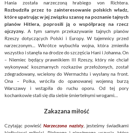
Hania została narzeczoną hrabiego von Richtera.
Rozbudziła przez to zainteresowanie polskich władz,
które upatrując w jej związku szansę na poznanie tajnych
planów Hitlera, poprosili ją o współpracę na rzecz
ojczyzny.
A tym samym przekazywanie tajnych planów
Rzeszy dotyczących Polski i Europy. W tajemnicy przed
narzeczonym… Wkrótce wybuchła wojna, która zmieniła
wszystko i stanęła na drodze do szczęścia Hani i Johanna. On
– Niemiec będący prawnikiem III Rzeszy, który nie chciał
wykonywać koszmarnych rozkazów przełożonych, został
zdegradowany, wcielony do Wermachtu i wysłany na front.
Ona – Polka, wróciła do opanowanej wojenną burzą
Warszawy i wstąpiła do ruchu oporu. Od tej pory
kochankowie stali się dla siebie śmiertelnymi wrogami…
Zakazana miłość
Czytając powieść
Narzeczona nazisty
, jesteśmy świadkami
kiełkującej miłości. Pięknego i niewinnego uczucia, które